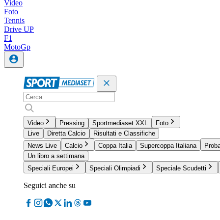
Video
Foto
Tennis
Drive UP
F1
MotoGp
Video
Pressing
Sportmediaset XXL
Foto
Live
Diretta Calcio
Risultati e Classifiche
News Live
Calcio
Coppa Italia
Supercoppa Italiana
Proba
Un libro a settimana
Speciali Europei
Speciali Olimpiadi
Speciale Scudetti
Seguici anche su