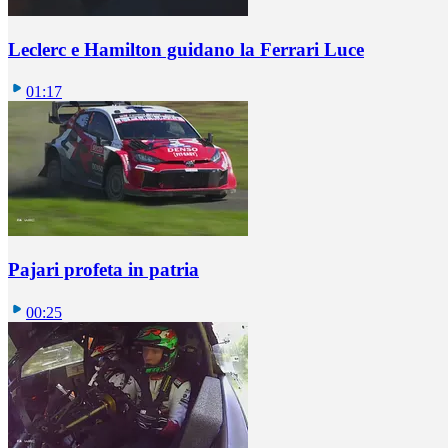
Leclerc e Hamilton guidano la Ferrari Luce
01:17
Pajari profeta in patria
00:25