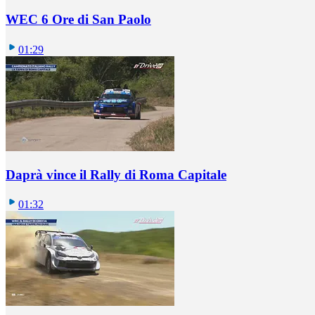
WEC 6 Ore di San Paolo
01:29
Daprà vince il Rally di Roma Capitale
01:32