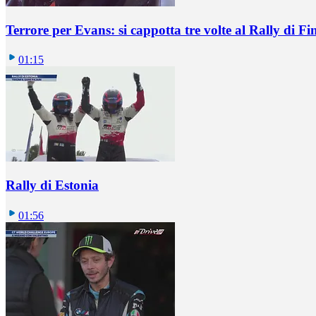
Terrore per Evans: si cappotta tre volte al Rally di Fi
01:15
Rally di Estonia
01:56