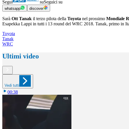
Segui
su
Seguici su
whatsapp
discover
Sarà
Ott Tanak
il terzo pilota della
Toyota
nel prossimo
Mondiale R
Esapekka Lappi in tutti i 13 round del WRC 2018. Tanak, primo in Ital
Toyota
Tanak
WRC
Ultimi video
Vedi tutti
00:38