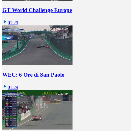
GT World Challenge Europe
01:29
WEC: 6 Ore di San Paolo
01:29