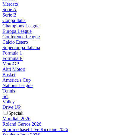
Mercato
Serie A
Serie B
Coppa Italia
Champions League
Europa League
Conference League
Calcio Estero
Supercoppa Italiana
Formula 1
Formula E
MotoGP
Altri Motori
Basket
America's Cup
Nations League
Tennis
Sci
Volley
Drive UP
Speciali
Mondiali 2026
Roland Garros 2026
Sportmediaset Live Riccione 2026
Scudetto Inter 2026