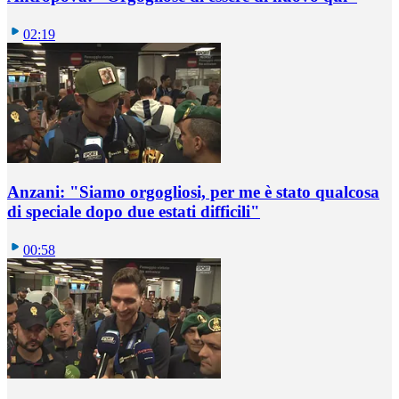
02:19
Anzani: "Siamo orgogliosi, per me è stato qualcosa
di speciale dopo due estati difficili"
00:58