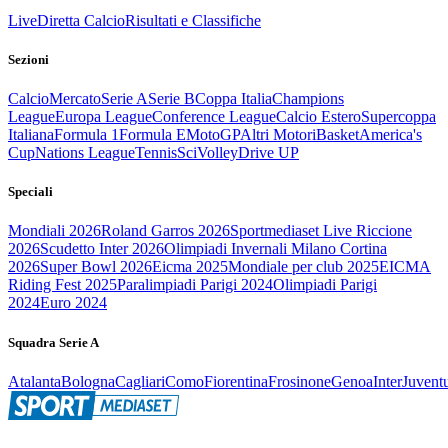
Live
Diretta Calcio
Risultati e Classifiche
Sezioni
Calcio
Mercato
Serie A
Serie B
Coppa Italia
Champions
League
Europa League
Conference League
Calcio Estero
Supercoppa
Italiana
Formula 1
Formula E
MotoGP
Altri Motori
Basket
America's
Cup
Nations League
Tennis
Sci
Volley
Drive UP
Speciali
Mondiali 2026
Roland Garros 2026
Sportmediaset Live Riccione
2026
Scudetto Inter 2026
Olimpiadi Invernali Milano Cortina
2026
Super Bowl 2026
Eicma 2025
Mondiale per club 2025
EICMA
Riding Fest 2025
Paralimpiadi Parigi 2024
Olimpiadi Parigi
2024
Euro 2024
Squadra Serie A
Atalanta
Bologna
Cagliari
Como
Fiorentina
Frosinone
Genoa
Inter
Juvent