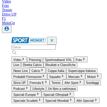
Video
Foto
Tennis
Drive UP
F1
MotoGp
Video
Pressing
Sportmediaset XXL
Foto
Live
Diretta Calcio
Risultati e Classifiche
News Live
Calcio
Coppa Italia
Supercoppa Italiana
Probabili Formazioni
Squadre
Mercato
Motori
Drive UP
Formula E
Tennis
Altri Sport
Sondaggi
Podcast
Lifestyle
Un libro a settimana
Speciali Europei
Speciali Olimpiadi
Speciale Scudetti
Speciali Mondiali
Altri Speciali