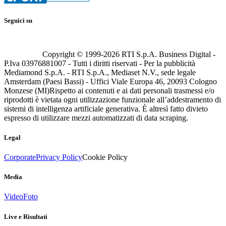
Seguici su
Copyright © 1999-
2026
RTI S.p.A. Business Digital -
P.Iva 03976881007 - Tutti i diritti riservati - Per la pubblicità
Mediamond S.p.A. - RTI S.p.A., Mediaset N.V., sede legale
Amsterdam (Paesi Bassi) - Uffici Viale Europa 46, 20093 Cologno
Monzese (MI)
Rispetto ai contenuti e ai dati personali trasmessi e/o
riprodotti è vietata ogni utilizzazione funzionale all’addestramento di
sistemi di intelligenza artificiale generativa. È altresì fatto divieto
espresso di utilizzare mezzi automatizzati di data scraping.
Legal
Corporate
Privacy Policy
Cookie Policy
Media
Video
Foto
Live e Risultati