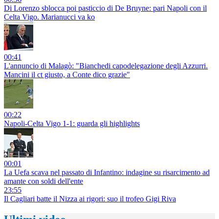
Di Lorenzo sblocca poi pasticcio di De Bruyne: pari Napoli con il
Celta Vigo. Marianucci va ko
00:41
L'annuncio di Malagò: "Bianchedi capodelegazione degli Azzurri.
Mancini il ct giusto, a Conte dico grazie"
00:22
Napoli-Celta Vigo 1-1: guarda gli highlights
00:01
La Uefa scava nel passato di Infantino: indagine su risarcimento ad
amante con soldi dell'ente
23:55
Il Cagliari batte il Nizza ai rigori: suo il trofeo Gigi Riva