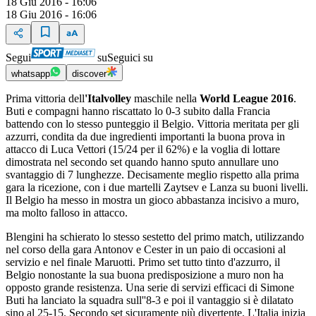
18 Giu 2016 - 16:06
18 Giu 2016 - 16:06
Segui
su
Seguici su
whatsapp
discover
Prima vittoria dell
'Italvolley
maschile nella
World League 2016
.
Buti e compagni hanno riscattato lo 0-3 subito dalla Francia
battendo con lo stesso punteggio il Belgio. Vittoria meritata per gli
azzurri, condita da due ingredienti importanti la buona prova in
attacco di Luca Vettori (15/24 per il 62%) e la voglia di lottare
dimostrata nel secondo set quando hanno sputo annullare uno
svantaggio di 7 lunghezze. Decisamente meglio rispetto alla prima
gara la ricezione, con i due martelli Zaytsev e Lanza su buoni livelli.
Il Belgio ha messo in mostra un gioco abbastanza incisivo a muro,
ma molto falloso in attacco.
Blengini ha schierato lo stesso sestetto del primo match, utilizzando
nel corso della gara Antonov e Cester in un paio di occasioni al
servizio e nel finale Maruotti. Primo set tutto tinto d'azzurro, il
Belgio nonostante la sua buona predisposizione a muro non ha
opposto grande resistenza. Una serie di servizi efficaci di Simone
Buti ha lanciato la squadra sull''8-3 e poi il vantaggio si è dilatato
sino al 25-15. Secondo set sicuramente più divertente. L'Italia inizia