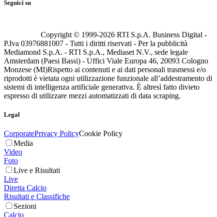
Seguici su
Copyright © 1999-
2026
RTI S.p.A. Business Digital -
P.Iva 03976881007 - Tutti i diritti riservati - Per la pubblicità
Mediamond S.p.A. - RTI S.p.A., Mediaset N.V., sede legale
Amsterdam (Paesi Bassi) - Uffici Viale Europa 46, 20093 Cologno
Monzese (MI)
Rispetto ai contenuti e ai dati personali trasmessi e/o
riprodotti è vietata ogni utilizzazione funzionale all’addestramento di
sistemi di intelligenza artificiale generativa. È altresì fatto divieto
espresso di utilizzare mezzi automatizzati di data scraping.
Legal
Corporate
Privacy Policy
Cookie Policy
Media
Video
Foto
Live e Risultati
Live
Diretta Calcio
Risultati e Classifiche
Sezioni
Calcio