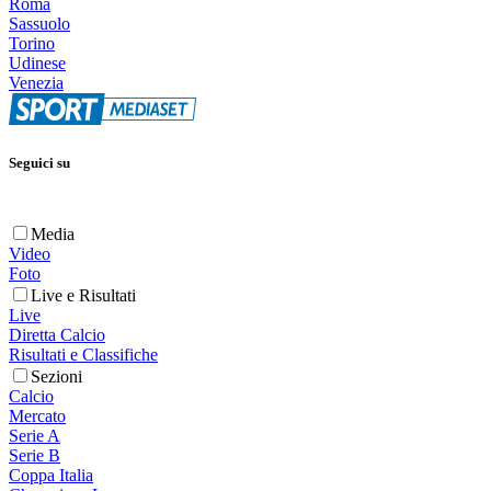
Roma
Sassuolo
Torino
Udinese
Venezia
Seguici su
Media
Video
Foto
Live e Risultati
Live
Diretta Calcio
Risultati e Classifiche
Sezioni
Calcio
Mercato
Serie A
Serie B
Coppa Italia