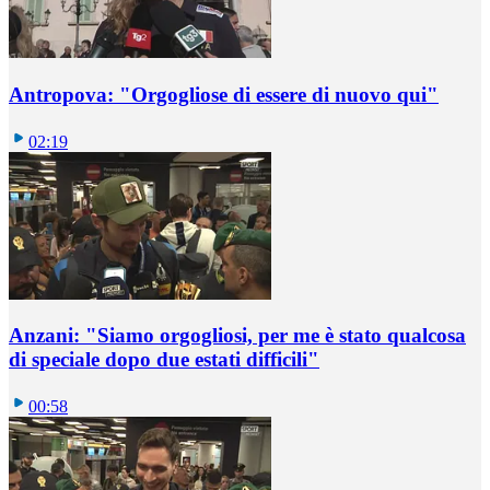
Antropova: "Orgogliose di essere di nuovo qui"
02:19
Anzani: "Siamo orgogliosi, per me è stato qualcosa
di speciale dopo due estati difficili"
00:58