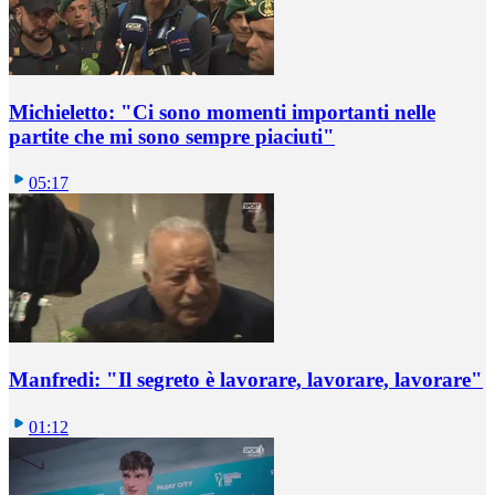
Michieletto: "Ci sono momenti importanti nelle
partite che mi sono sempre piaciuti"
05:17
Manfredi: "Il segreto è lavorare, lavorare, lavorare"
01:12