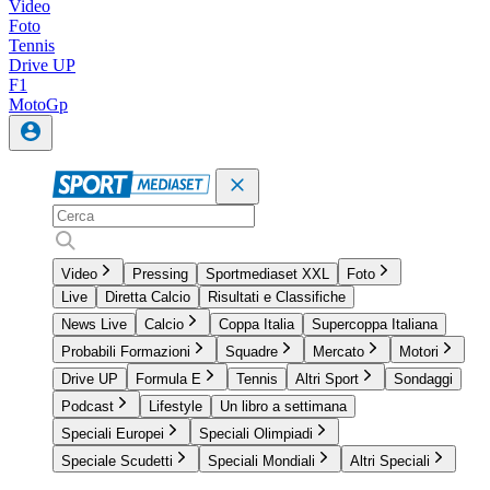
Video
Foto
Tennis
Drive UP
F1
MotoGp
Video
Pressing
Sportmediaset XXL
Foto
Live
Diretta Calcio
Risultati e Classifiche
News Live
Calcio
Coppa Italia
Supercoppa Italiana
Probabili Formazioni
Squadre
Mercato
Motori
Drive UP
Formula E
Tennis
Altri Sport
Sondaggi
Podcast
Lifestyle
Un libro a settimana
Speciali Europei
Speciali Olimpiadi
Speciale Scudetti
Speciali Mondiali
Altri Speciali