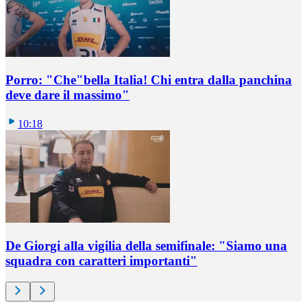
Porro: "Che"bella Italia! Chi entra dalla panchina
deve dare il massimo"
10:18
De Giorgi alla vigilia della semifinale: "Siamo una
squadra con caratteri importanti"