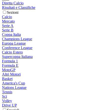
Diretta Calcio
Risultati e Classifiche
Sezioni
Calcio
Mercato
Serie A
Serie B
Coppa Italia
Champions League
Europa League
Conference League
Calcio Estero
Supercoppa Italiana
Formula 1
Formula E
MotoGP
Altri Motori
Basket
America's Cup
Nations League
Tennis
Sci
Volley
Drive UP