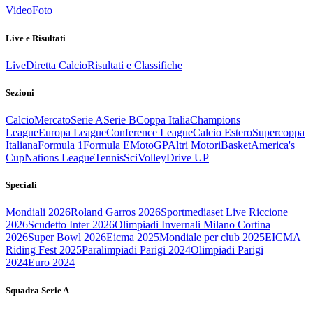
Video
Foto
Live e Risultati
Live
Diretta Calcio
Risultati e Classifiche
Sezioni
Calcio
Mercato
Serie A
Serie B
Coppa Italia
Champions
League
Europa League
Conference League
Calcio Estero
Supercoppa
Italiana
Formula 1
Formula E
MotoGP
Altri Motori
Basket
America's
Cup
Nations League
Tennis
Sci
Volley
Drive UP
Speciali
Mondiali 2026
Roland Garros 2026
Sportmediaset Live Riccione
2026
Scudetto Inter 2026
Olimpiadi Invernali Milano Cortina
2026
Super Bowl 2026
Eicma 2025
Mondiale per club 2025
EICMA
Riding Fest 2025
Paralimpiadi Parigi 2024
Olimpiadi Parigi
2024
Euro 2024
Squadra Serie A