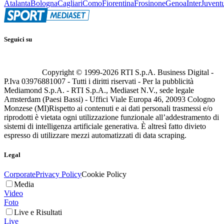
Atalanta
Bologna
Cagliari
Como
Fiorentina
Frosinone
Genoa
Inter
Juvent
Seguici su
Copyright © 1999-
2026
RTI S.p.A. Business Digital -
P.Iva 03976881007 - Tutti i diritti riservati - Per la pubblicità
Mediamond S.p.A. - RTI S.p.A., Mediaset N.V., sede legale
Amsterdam (Paesi Bassi) - Uffici Viale Europa 46, 20093 Cologno
Monzese (MI)
Rispetto ai contenuti e ai dati personali trasmessi e/o
riprodotti è vietata ogni utilizzazione funzionale all’addestramento di
sistemi di intelligenza artificiale generativa. È altresì fatto divieto
espresso di utilizzare mezzi automatizzati di data scraping.
Legal
Corporate
Privacy Policy
Cookie Policy
Media
Video
Foto
Live e Risultati
Live