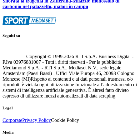
Sfiorata la tragedia in Zafferana-Milazzo: monossido di
carbonio nel palazzetto, malori in campo
Seguici su
Copyright © 1999-
2026
RTI S.p.A. Business Digital -
P.Iva 03976881007 - Tutti i diritti riservati - Per la pubblicità
Mediamond S.p.A. - RTI S.p.A., Mediaset N.V., sede legale
Amsterdam (Paesi Bassi) - Uffici Viale Europa 46, 20093 Cologno
Monzese (MI)
Rispetto ai contenuti e ai dati personali trasmessi e/o
riprodotti è vietata ogni utilizzazione funzionale all’addestramento di
sistemi di intelligenza artificiale generativa. È altresì fatto divieto
espresso di utilizzare mezzi automatizzati di data scraping.
Legal
Corporate
Privacy Policy
Cookie Policy
Media