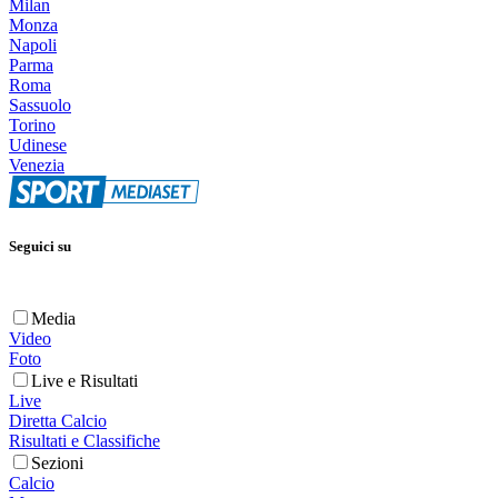
Milan
Monza
Napoli
Parma
Roma
Sassuolo
Torino
Udinese
Venezia
Seguici su
Media
Video
Foto
Live e Risultati
Live
Diretta Calcio
Risultati e Classifiche
Sezioni
Calcio