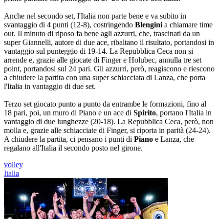
Anche nel secondo set, l'Italia non parte bene e va subito in
svantaggio di 4 punti (12-8), costringendo
Blengini
a chiamare time
out. Il minuto di riposo fa bene agli azzurri, che, trascinati da un
super Giannelli, autore di due ace, ribaltano il risultato, portandosi in
vantaggio sul punteggio di 19-14. La Repubblica Ceca non si
arrende e, grazie alle giocate di Finger e Holubec, annulla tre set
point, portandosi sul 24 pari. Gli azzurri, però, reagiscono e riescono
a chiudere la partita con una super schiacciata di Lanza, che porta
l'Italia in vantaggio di due set.
Terzo set giocato punto a punto da entrambe le formazioni, fino al
18 pari, poi, un muro di Piano e un ace di
Spirito
, portano l'Italia in
vantaggio di due lunghezze (20-18). La Repubblica Ceca, però, non
molla e, grazie alle schiacciate di Finger, si riporta in parità (24-24).
A chiudere la partita, ci pensano i punti di
Piano
e Lanza, che
regalano all'Italia il secondo posto nel girone.
volley
Italia