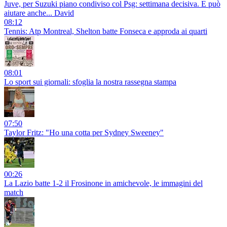
Juve, per Suzuki piano condiviso col Psg: settimana decisiva. E può
aiutare anche... David
08:12
Tennis: Atp Montreal, Shelton batte Fonseca e approda ai quarti
08:01
Lo sport sui giornali: sfoglia la nostra rassegna stampa
07:50
Taylor Fritz: "Ho una cotta per Sydney Sweeney"
00:26
La Lazio batte 1-2 il Frosinone in amichevole, le immagini del
match