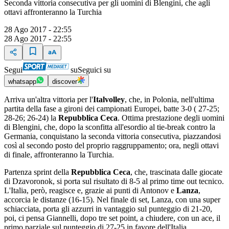
Seconda vittoria consecutiva per gli uomini di Blengini, che agli
ottavi affronteranno la Turchia
28 Ago 2017 - 22:55
28 Ago 2017 - 22:55
Segui
su
Seguici su
whatsapp
discover
Arriva un'altra vittoria per l'
Italvolley
, che, in Polonia, nell'ultima
partita della fase a gironi dei campionati Europei, batte 3-0 ( 27-25;
28-26; 26-24) la
Repubblica Ceca
. Ottima prestazione degli uomini
di Blengini, che, dopo la sconfitta all'esordio al tie-break contro la
Germania, conquistano la seconda vittoria consecutiva, piazzandosi
così al secondo posto del proprio raggruppamento; ora, negli ottavi
di finale, affronteranno la Turchia.
Partenza sprint della
Repubblica Ceca
, che, trascinata dalle giocate
di Dzavoronok, si porta sul risultato di 8-5 al primo time out tecnico.
L'Italia, però, reagisce e, grazie ai punti di Antonov e
Lanza
,
accorcia le distanze (16-15). Nel finale di set, Lanza, con una super
schiacciata, porta gli azzurri in vantaggio sul punteggio di 21-20,
poi, ci pensa Giannelli, dopo tre set point, a chiudere, con un ace, il
primo parziale sul punteggio di 27-25 in favore dell'Italia.