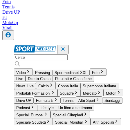
Foto
Tennis
Drive UP
F1
MotoGp
Virali
Video
Pressing
Sportmediaset XXL
Foto
Live
Diretta Calcio
Risultati e Classifiche
News Live
Calcio
Coppa Italia
Supercoppa Italiana
Probabili Formazioni
Squadre
Mercato
Motori
Drive UP
Formula E
Tennis
Altri Sport
Sondaggi
Podcast
Lifestyle
Un libro a settimana
Speciali Europei
Speciali Olimpiadi
Speciale Scudetti
Speciali Mondiali
Altri Speciali