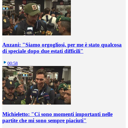
Anzani: "Siamo orgogliosi, per me è stato qualcosa
di speciale dopo due estati difficili"
00:58
Michieletto: "Ci sono momenti importanti nelle
partite che mi sono sempre piaciuti"