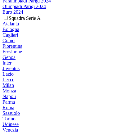
Paralimpiadi Parigi 2024
Olimpiadi Parigi 2024
Euro 2024
Squadra Serie A
Atalanta
Bologna
Cagliari
Como
Fiorentina
Frosinone
Genoa
Inter
Juventus
Lazio
Lecce
Milan
Monza
Napoli
Parma
Roma
Sassuolo
Torino
Udinese
Venezia