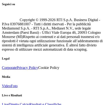
Seguici su
Copyright © 1999-
2026
RTI S.p.A. Business Digital -
P.Iva 03976881007 - Tutti i diritti riservati - Per la pubblicità
Mediamond S.p.A. - RTI S.p.A., Mediaset N.V., sede legale
Amsterdam (Paesi Bassi) - Uffici Viale Europa 46, 20093 Cologno
Monzese (MI)
Rispetto ai contenuti e ai dati personali trasmessi e/o
riprodotti è vietata ogni utilizzazione funzionale all’addestramento di
sistemi di intelligenza artificiale generativa. È altresì fatto divieto
espresso di utilizzare mezzi automatizzati di data scraping.
Legal
Corporate
Privacy Policy
Cookie Policy
Media
Video
Foto
Live e Risultati
Live
Diretta Calcio
Risultati e Classifiche