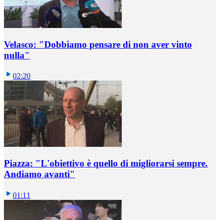
Velasco: "Dobbiamo pensare di non aver vinto
nulla"
02:20
Piazza: "L'obiettivo è quello di migliorarsi sempre.
Andiamo avanti"
01:11