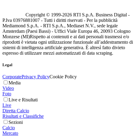
Copyright © 1999-
2026
RTI S.p.A. Business Digital -
P.Iva 03976881007 - Tutti i diritti riservati - Per la pubblicità
Mediamond S.p.A. - RTI S.p.A., Mediaset N.V., sede legale
Amsterdam (Paesi Bassi) - Uffici Viale Europa 46, 20093 Cologno
Monzese (MI)
Rispetto ai contenuti e ai dati personali trasmessi e/o
riprodotti è vietata ogni utilizzazione funzionale all’addestramento di
sistemi di intelligenza artificiale generativa. È altresì fatto divieto
espresso di utilizzare mezzi automatizzati di data scraping.
Legal
Corporate
Privacy Policy
Cookie Policy
Media
Video
Foto
Live e Risultati
Live
Diretta Calcio
Risultati e Classifiche
Sezioni
Calcio
Mercato