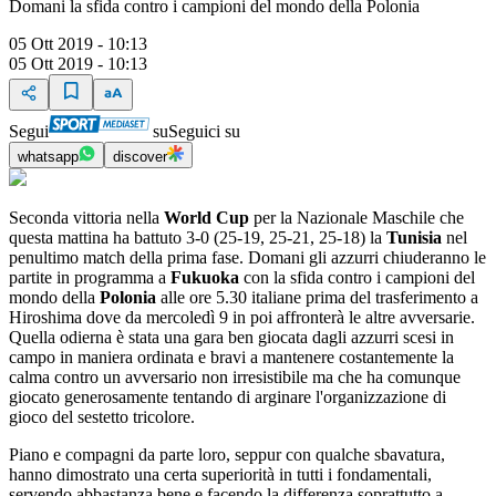
Domani la sfida contro i campioni del mondo della Polonia
05 Ott 2019 - 10:13
05 Ott 2019 - 10:13
Segui
su
Seguici su
whatsapp
discover
Seconda vittoria nella
World Cup
per la Nazionale Maschile che
questa mattina ha battuto 3-0 (25-19, 25-21, 25-18) la
Tunisia
nel
penultimo match della prima fase. Domani gli azzurri chiuderanno le
partite in programma a
Fukuoka
con la sfida contro i campioni del
mondo della
Polonia
alle ore 5.30 italiane prima del trasferimento a
Hiroshima dove da mercoledì 9 in poi affronterà le altre avversarie.
Quella odierna è stata una gara ben giocata dagli azzurri scesi in
campo in maniera ordinata e bravi a mantenere costantemente la
calma contro un avversario non irresistibile ma che ha comunque
giocato generosamente tentando di arginare l'organizzazione di
gioco del sestetto tricolore.
Piano e compagni da parte loro, seppur con qualche sbavatura,
hanno dimostrato una certa superiorità in tutti i fondamentali,
servendo abbastanza bene e facendo la differenza soprattutto a