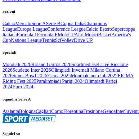
Sezioni
Calcio
Mercato
Serie A
Serie B
Coppa Italia
Champions
League
Europa League
Conference League
Calcio Estero
Supercoppa
Italiana
Formula 1
Formula E
MotoGP
Altri Motori
Basket
America's
Cup
Nations League
Tennis
Sci
Volley
Drive UP
Speciali
Mondiali 2026
Roland Garros 2026
Sportmediaset Live Riccione
2026
Scudetto Inter 2026
Olimpiadi Invernali Milano Cortina
2026
Super Bowl 2026
Eicma 2025
Mondiale per club 2025
EICMA
Riding Fest 2025
Paralimpiadi Parigi 2024
Olimpiadi Parigi
2024
Euro 2024
Squadra Serie A
Atalanta
Bologna
Cagliari
Como
Fiorentina
Frosinone
Genoa
Inter
Juvent
Seguici su