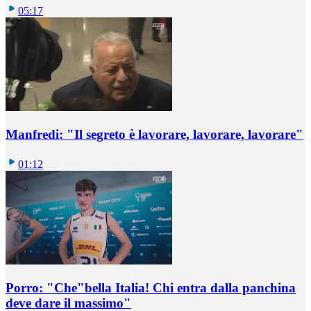
05:17
Manfredi: "Il segreto è lavorare, lavorare, lavorare"
01:12
Porro: "Che"bella Italia! Chi entra dalla panchina
deve dare il massimo"