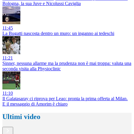
Bologna, la sua Juve e Nicolussi Caviglia
11:45
La Bugatti nascosta dentro un muro: un inganno ai tedeschi
11:21
Sinner, nessuna allarme ma la prudenza non è mai troppa: valuta una
seconda visita alla Physioclinic
11:10
Il Galatasaray ci riprova per Leao: pronta la prima offerta al Milan.
E il messaggio di Amorim è chiaro
Ultimi video