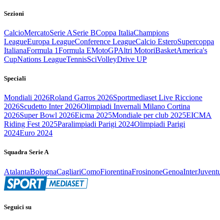
Sezioni
Calcio
Mercato
Serie A
Serie B
Coppa Italia
Champions
League
Europa League
Conference League
Calcio Estero
Supercoppa
Italiana
Formula 1
Formula E
MotoGP
Altri Motori
Basket
America's
Cup
Nations League
Tennis
Sci
Volley
Drive UP
Speciali
Mondiali 2026
Roland Garros 2026
Sportmediaset Live Riccione
2026
Scudetto Inter 2026
Olimpiadi Invernali Milano Cortina
2026
Super Bowl 2026
Eicma 2025
Mondiale per club 2025
EICMA
Riding Fest 2025
Paralimpiadi Parigi 2024
Olimpiadi Parigi
2024
Euro 2024
Squadra Serie A
Atalanta
Bologna
Cagliari
Como
Fiorentina
Frosinone
Genoa
Inter
Juvent
Seguici su