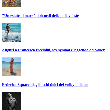
"Un estate al mare": i ricordi delle pallavoliste
Auguri a Francesca Piccinini, sex symbol e leggenda del volley
Federica Squarcini, gli occhi dolci del volley italiano