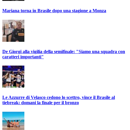
Mariana torna in Brasile dopo una stagione a Monza
De Giorgi alla vigilia della semifinale: "Siamo una squadra con
caratteri importanti"
Le Azzurre di Velasco cedono lo scettro, vince il Brasile al
tiebreak: domani la finale per il bronzo