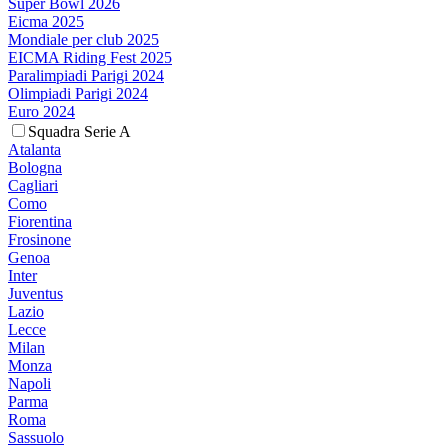
Super Bowl 2026
Eicma 2025
Mondiale per club 2025
EICMA Riding Fest 2025
Paralimpiadi Parigi 2024
Olimpiadi Parigi 2024
Euro 2024
Squadra Serie A
Atalanta
Bologna
Cagliari
Como
Fiorentina
Frosinone
Genoa
Inter
Juventus
Lazio
Lecce
Milan
Monza
Napoli
Parma
Roma
Sassuolo