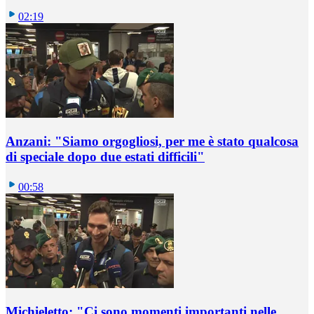
02:19
Anzani: "Siamo orgogliosi, per me è stato qualcosa
di speciale dopo due estati difficili"
00:58
Michieletto: "Ci sono momenti importanti nelle