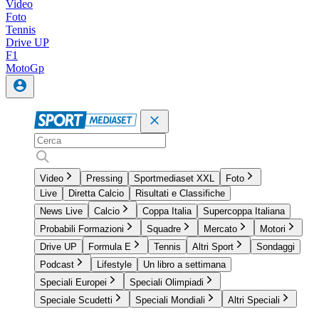
Video
Foto
Tennis
Drive UP
F1
MotoGp
Video
Pressing
Sportmediaset XXL
Foto
Live
Diretta Calcio
Risultati e Classifiche
News Live
Calcio
Coppa Italia
Supercoppa Italiana
Probabili Formazioni
Squadre
Mercato
Motori
Drive UP
Formula E
Tennis
Altri Sport
Sondaggi
Podcast
Lifestyle
Un libro a settimana
Speciali Europei
Speciali Olimpiadi
Speciale Scudetti
Speciali Mondiali
Altri Speciali