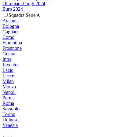
Olimpiadi Parigi 2024
Euro 2024
Squadra Serie A
Atalanta
Bologna
Cagliari
Como
Fiorentina
Frosinone
Genoa
Inter
Juventus
Lazio
Lecce
Milan
Monza
Napoli
Parma
Roma
Sassuolo
Torino
Udinese
Venezia