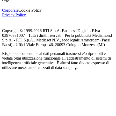
Legal
Corporate
Cookie Policy
Privacy Policy
Copyright © 1999-
2026
RTI S.p.A. Business Digital - P.Iva
03976881007 - Tutti i diritti riservati - Per la pubblicità Mediamond
S.p.A. - RTI S.p.A., Mediaset N.V., sede legale Amsterdam (Paesi
Bassi) - Uffici Viale Europa 46, 20093 Cologno Monzese (MI)
Rispetto ai contenuti e ai dati personali trasmessi e/o riprodotti è
vietata ogni utilizzazione funzionale all’addestramento di sistemi di
intelligenza artificiale generativa. È altresì fatto divieto espresso di
utilizzare mezzi automatizzati di data scraping.