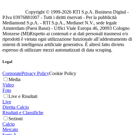
Copyright © 1999-
2026
RTI S.p.A. Business Digital -
P.Iva 03976881007 - Tutti i diritti riservati - Per la pubblicità
Mediamond S.p.A. - RTI S.p.A., Mediaset N.V., sede legale
Amsterdam (Paesi Bassi) - Uffici Viale Europa 46, 20093 Cologno
Monzese (MI)
Rispetto ai contenuti e ai dati personali trasmessi e/o
riprodotti è vietata ogni utilizzazione funzionale all’addestramento di
sistemi di intelligenza artificiale generativa. È altresì fatto divieto
espresso di utilizzare mezzi automatizzati di data scraping.
Legal
Corporate
Privacy Policy
Cookie Policy
Media
Video
Foto
Live e Risultati
Live
Diretta Calcio
Risultati e Classifiche
Sezioni
Calcio
Mercato
Serie A