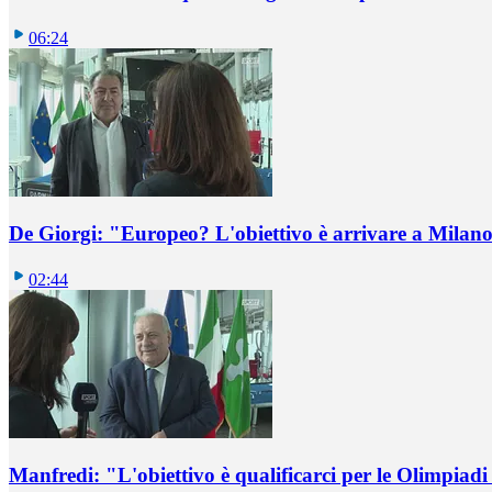
06:24
De Giorgi: "Europeo? L'obiettivo è arrivare a Milano 
02:44
Manfredi: "L'obiettivo è qualificarci per le Olimpiadi