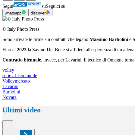
Segui
su
Seguici su
whatsapp
discover
© Italy Photo Press
Sono arrivate le firme sui contratti che legano
Massimo Barbolini
e
S
Fino al
2023
la Savino Del Bene si affiderà all'esperienza di un allena
Contratto biennale
, invece, per Lavarini. Il tecnico di Omegna torna
volley
serie a1 femminile
Volleymercato
Lavarini
Barbolini
Novara
Ultimi video