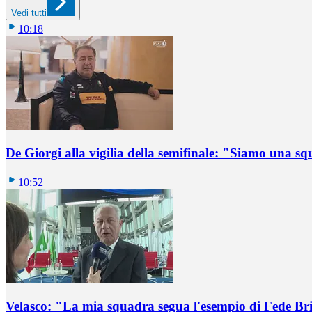
Vedi tutti
10:18
De Giorgi alla vigilia della semifinale: "Siamo una s
10:52
Velasco: "La mia squadra segua l'esempio di Fede B