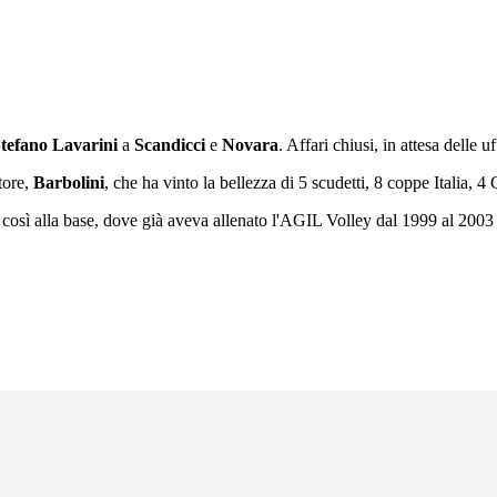
tefano Lavarini
a
Scandicci
e
Novara
. Affari chiusi, in attesa delle uff
tore,
Barbolini
, che ha vinto la bellezza di 5 scudetti, 8 coppe Italia, 
 così alla base, dove già aveva allenato l'AGIL Volley dal 1999 al 2003 a