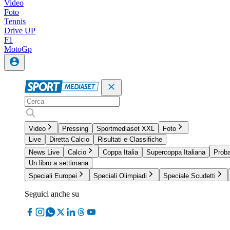
Video
Foto
Tennis
Drive UP
F1
MotoGp
Video
Pressing
Sportmediaset XXL
Foto
Live
Diretta Calcio
Risultati e Classifiche
News Live
Calcio
Coppa Italia
Supercoppa Italiana
Proba
Un libro a settimana
Speciali Europei
Speciali Olimpiadi
Speciale Scudetti
Seguici anche su