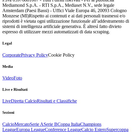
Mediamond S.p.A. - RTI S.p.A., Mediaset N.V., sede legale
Amsterdam (Paesi Bassi) - Uffici Viale Europa 46, 20093 Cologno
Monzese (MI)
Rispetto ai contenuti e ai dati personali trasmessi e/o
riprodotti è vietata ogni utilizzazione funzionale all’addestramento di
sistemi di intelligenza artificiale generativa. È altresì fatto divieto
espresso di utilizzare mezzi automatizzati di data scraping.
Legal
Corporate
Privacy Policy
Cookie Policy
Media
Video
Foto
Live e Risultati
Live
Diretta Calcio
Risultati e Classifiche
Sezioni
Calcio
Mercato
Serie A
Serie B
Coppa Italia
Champions
League
Europa League
Conference League
Calcio Estero
Supercoppa