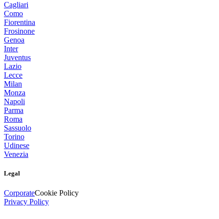
Cagliari
Como
Fiorentina
Frosinone
Genoa
Inter
Juventus
Lazio
Lecce
Milan
Monza
Napoli
Parma
Roma
Sassuolo
Torino
Udinese
Venezia
Legal
Corporate
Cookie Policy
Privacy Policy