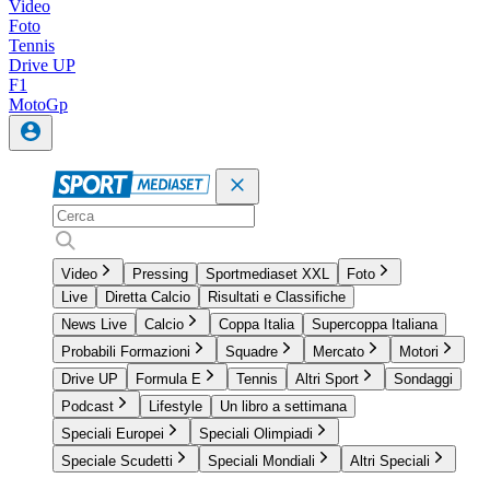
Video
Foto
Tennis
Drive UP
F1
MotoGp
Video
Pressing
Sportmediaset XXL
Foto
Live
Diretta Calcio
Risultati e Classifiche
News Live
Calcio
Coppa Italia
Supercoppa Italiana
Probabili Formazioni
Squadre
Mercato
Motori
Drive UP
Formula E
Tennis
Altri Sport
Sondaggi
Podcast
Lifestyle
Un libro a settimana
Speciali Europei
Speciali Olimpiadi
Speciale Scudetti
Speciali Mondiali
Altri Speciali