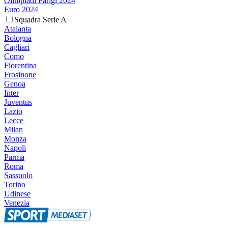
Olimpiadi Parigi 2024
Euro 2024
Squadra Serie A
Atalanta
Bologna
Cagliari
Como
Fiorentina
Frosinone
Genoa
Inter
Juventus
Lazio
Lecce
Milan
Monza
Napoli
Parma
Roma
Sassuolo
Torino
Udinese
Venezia