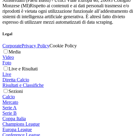
Amsterdam (Paesi Bassi) - Uffici Viale Europa 46, 20093 Cologno
Monzese (MI)
Rispetto ai contenuti e ai dati personali trasmessi e/o
riprodotti è vietata ogni utilizzazione funzionale all’addestramento di
sistemi di intelligenza artificiale generativa. È altresì fatto divieto
espresso di utilizzare mezzi automatizzati di data scraping.
Legal
Corporate
Privacy Policy
Cookie Policy
Media
Video
Foto
Live e Risultati
Live
Diretta Calcio
Risultati e Classifiche
Sezioni
Calcio
Mercato
Serie A
Serie B
Coppa Italia
Champions League
Europa League
Conference League