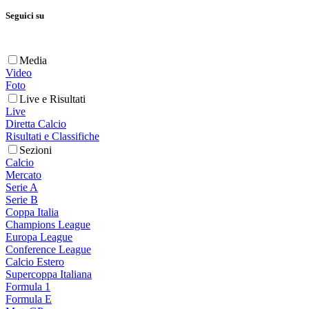
Seguici su
Media
Video
Foto
Live e Risultati
Live
Diretta Calcio
Risultati e Classifiche
Sezioni
Calcio
Mercato
Serie A
Serie B
Coppa Italia
Champions League
Europa League
Conference League
Calcio Estero
Supercoppa Italiana
Formula 1
Formula E