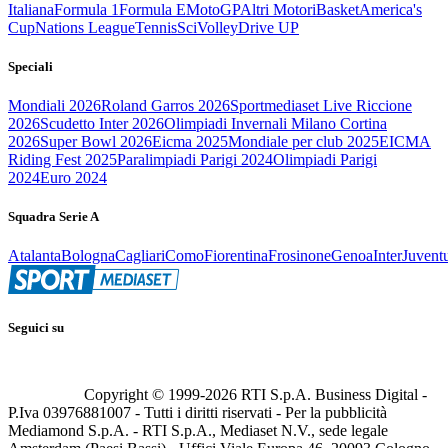
Italiana
Formula 1
Formula E
MotoGP
Altri Motori
Basket
America's
Cup
Nations League
Tennis
Sci
Volley
Drive UP
Speciali
Mondiali 2026
Roland Garros 2026
Sportmediaset Live Riccione
2026
Scudetto Inter 2026
Olimpiadi Invernali Milano Cortina
2026
Super Bowl 2026
Eicma 2025
Mondiale per club 2025
EICMA
Riding Fest 2025
Paralimpiadi Parigi 2024
Olimpiadi Parigi
2024
Euro 2024
Squadra Serie A
Atalanta
Bologna
Cagliari
Como
Fiorentina
Frosinone
Genoa
Inter
Juvent
Seguici su
Copyright © 1999-
2026
RTI S.p.A. Business Digital -
P.Iva 03976881007 - Tutti i diritti riservati - Per la pubblicità
Mediamond S.p.A. - RTI S.p.A., Mediaset N.V., sede legale