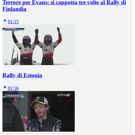
Terrore per Evans: si cappotta tre volte al Rally di
Finlandia
01:15
Rally di Estonia
01:56