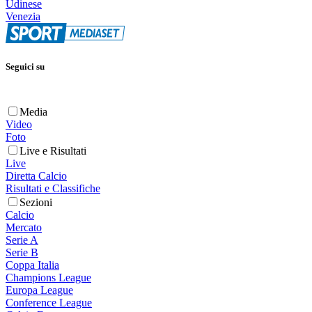
Udinese
Venezia
Seguici su
Media
Video
Foto
Live e Risultati
Live
Diretta Calcio
Risultati e Classifiche
Sezioni
Calcio
Mercato
Serie A
Serie B
Coppa Italia
Champions League
Europa League
Conference League