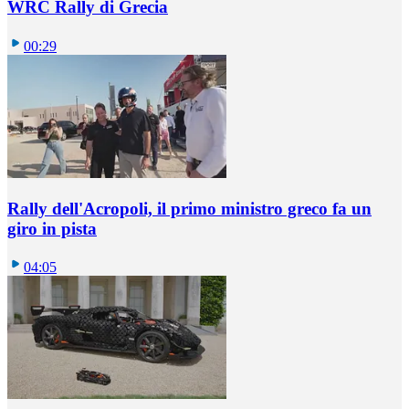
WRC Rally di Grecia
00:29
Rally dell'Acropoli, il primo ministro greco fa un
giro in pista
04:05