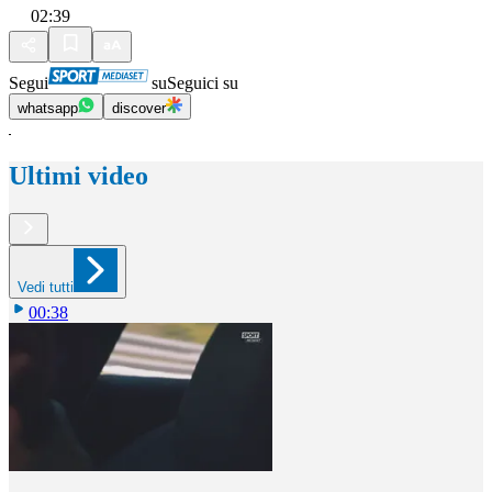
02:39
Segui
su
Seguici su
whatsapp
discover
Ultimi video
Vedi tutti
00:38