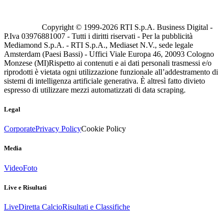
Copyright © 1999-
2026
RTI S.p.A. Business Digital -
P.Iva 03976881007 - Tutti i diritti riservati - Per la pubblicità
Mediamond S.p.A. - RTI S.p.A., Mediaset N.V., sede legale
Amsterdam (Paesi Bassi) - Uffici Viale Europa 46, 20093 Cologno
Monzese (MI)
Rispetto ai contenuti e ai dati personali trasmessi e/o
riprodotti è vietata ogni utilizzazione funzionale all’addestramento di
sistemi di intelligenza artificiale generativa. È altresì fatto divieto
espresso di utilizzare mezzi automatizzati di data scraping.
Legal
Corporate
Privacy Policy
Cookie Policy
Media
Video
Foto
Live e Risultati
Live
Diretta Calcio
Risultati e Classifiche