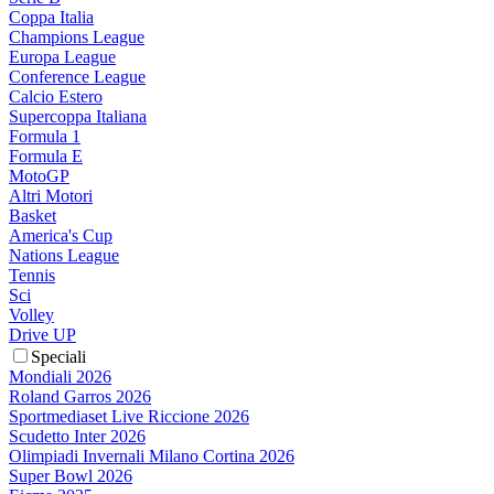
Coppa Italia
Champions League
Europa League
Conference League
Calcio Estero
Supercoppa Italiana
Formula 1
Formula E
MotoGP
Altri Motori
Basket
America's Cup
Nations League
Tennis
Sci
Volley
Drive UP
Speciali
Mondiali 2026
Roland Garros 2026
Sportmediaset Live Riccione 2026
Scudetto Inter 2026
Olimpiadi Invernali Milano Cortina 2026
Super Bowl 2026