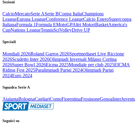
Sezioni
Calcio
Mercato
Serie A
Serie B
Coppa Italia
Champions
League
Europa League
Conference League
Calcio Estero
Supercoppa
Italiana
Formula 1
Formula E
MotoGP
Altri Motori
Basket
America's
Cup
Nations League
Tennis
Sci
Volley
Drive UP
Speciali
Mondiali 2026
Roland Garros 2026
Sportmediaset Live Riccione
2026
Scudetto Inter 2026
Olimpiadi Invernali Milano Cortina
2026
Super Bowl 2026
Eicma 2025
Mondiale per club 2025
EICMA
Riding Fest 2025
Paralimpiadi Parigi 2024
Olimpiadi Parigi
2024
Euro 2024
Squadra Serie A
Atalanta
Bologna
Cagliari
Como
Fiorentina
Frosinone
Genoa
Inter
Juvent
Seguici su