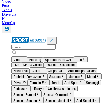
Video
Foto
Tennis
Drive UP
F1
MotoGp
Video
Pressing
Sportmediaset XXL
Foto
Live
Diretta Calcio
Risultati e Classifiche
News Live
Calcio
Coppa Italia
Supercoppa Italiana
Probabili Formazioni
Squadre
Mercato
Motori
Drive UP
Formula E
Tennis
Altri Sport
Sondaggi
Podcast
Lifestyle
Un libro a settimana
Speciali Europei
Speciali Olimpiadi
Speciale Scudetti
Speciali Mondiali
Altri Speciali