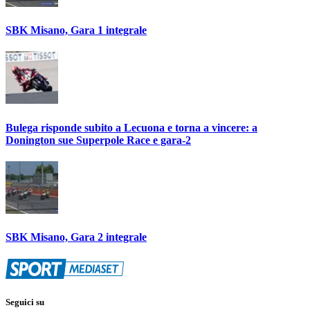
SBK Misano, Gara 1 integrale
Bulega risponde subito a Lecuona e torna a vincere: a
Donington sue Superpole Race e gara-2
SBK Misano, Gara 2 integrale
Seguici su