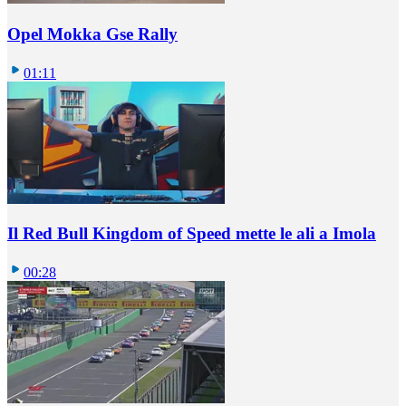
Opel Mokka Gse Rally
01:11
Il Red Bull Kingdom of Speed mette le ali a Imola
00:28