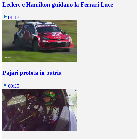
Leclerc e Hamilton guidano la Ferrari Luce
01:17
Pajari profeta in patria
00:25