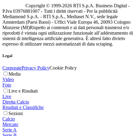
Copyright © 1999-
2026
RTI S.p.A. Business Digital -
P.Iva 03976881007 - Tutti i diritti riservati - Per la pubblicità
Mediamond S.p.A. - RTI S.p.A., Mediaset N.V., sede legale
Amsterdam (Paesi Bassi) - Uffici Viale Europa 46, 20093 Cologno
Monzese (MI)
Rispetto ai contenuti e ai dati personali trasmessi e/o
riprodotti è vietata ogni utilizzazione funzionale all’addestramento di
sistemi di intelligenza artificiale generativa. È altresì fatto divieto
espresso di utilizzare mezzi automatizzati di data scraping.
Legal
Corporate
Privacy Policy
Cookie Policy
Media
Video
Foto
Live e Risultati
Live
Diretta Calcio
Risultati e Classifiche
Sezioni
Calcio
Mercato
Serie A
Serie B