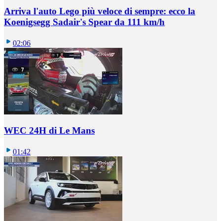
Arriva l'auto Lego più veloce di sempre: ecco la
Koenigsegg Sadair's Spear da 111 km/h
02:06
WEC 24H di Le Mans
01:42