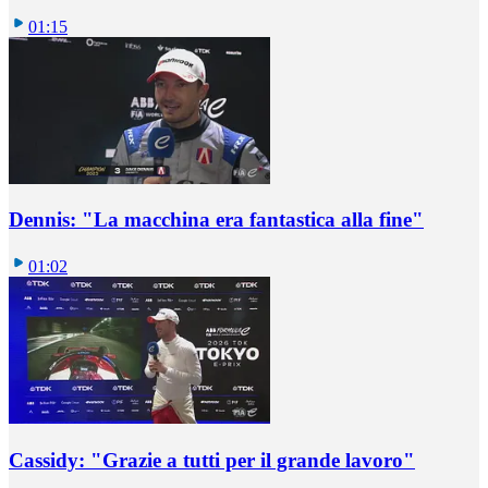
01:15
Dennis: "La macchina era fantastica alla fine"
01:02
Cassidy: "Grazie a tutti per il grande lavoro"