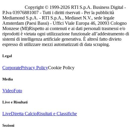
Copyright © 1999-
2026
RTI S.p.A. Business Digital -
P.Iva 03976881007 - Tutti i diritti riservati - Per la pubblicità
Mediamond S.p.A. - RTI S.p.A., Mediaset N.V., sede legale
Amsterdam (Paesi Bassi) - Uffici Viale Europa 46, 20093 Cologno
Monzese (MI)
Rispetto ai contenuti e ai dati personali trasmessi e/o
riprodotti è vietata ogni utilizzazione funzionale all’addestramento di
sistemi di intelligenza artificiale generativa. È altresì fatto divieto
espresso di utilizzare mezzi automatizzati di data scraping.
Legal
Corporate
Privacy Policy
Cookie Policy
Media
Video
Foto
Live e Risultati
Live
Diretta Calcio
Risultati e Classifiche
Sezioni