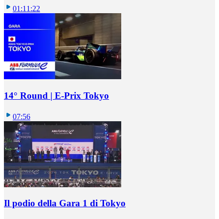
01:11:22
14° Round | E-Prix Tokyo
07:56
Il podio della Gara 1 di Tokyo