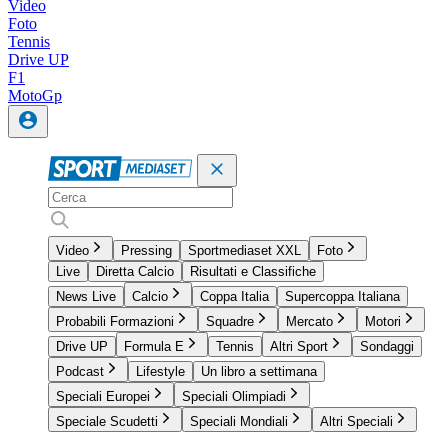
Video
Foto
Tennis
Drive UP
F1
MotoGp
Video
Pressing
Sportmediaset XXL
Foto
Live
Diretta Calcio
Risultati e Classifiche
News Live
Calcio
Coppa Italia
Supercoppa Italiana
Probabili Formazioni
Squadre
Mercato
Motori
Drive UP
Formula E
Tennis
Altri Sport
Sondaggi
Podcast
Lifestyle
Un libro a settimana
Speciali Europei
Speciali Olimpiadi
Speciale Scudetti
Speciali Mondiali
Altri Speciali