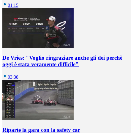
01:15
De Vries: "Voglio ringraziare anche gli dei perchè
oggi è stata veramente difficile"
03:38
Riparte la gara con la safety car