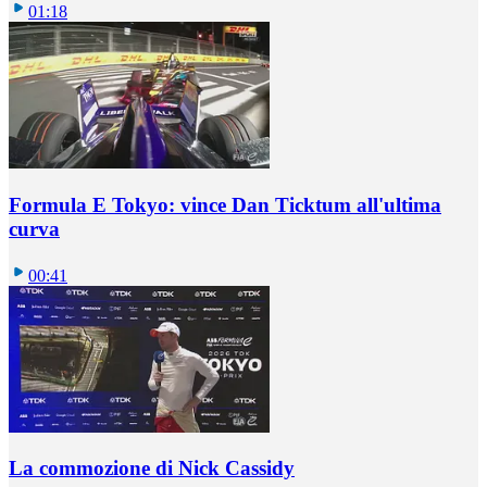
01:18
Formula E Tokyo: vince Dan Ticktum all'ultima
curva
00:41
La commozione di Nick Cassidy