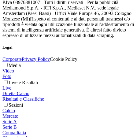
P.Iva 03976881007 - Tutti i diritti riservati - Per la pubblicità
Mediamond S.p.A. - RTI S.p.A., Mediaset N.V., sede legale
Amsterdam (Paesi Bassi) - Uffici Viale Europa 46, 20093 Cologno
Monzese (MI)
Rispetto ai contenuti e ai dati personali trasmessi e/o
riprodotti è vietata ogni utilizzazione funzionale all’addestramento di
sistemi di intelligenza artificiale generativa. È altresì fatto divieto
espresso di utilizzare mezzi automatizzati di data scraping.
Legal
Corporate
Privacy Policy
Cookie Policy
Media
Video
Foto
Live e Risultati
Live
Diretta Calcio
Risultati e Classifiche
Sezioni
Calcio
Mercato
Serie A
Serie B
Coppa Italia