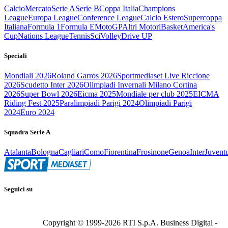
Calcio
Mercato
Serie A
Serie B
Coppa Italia
Champions
League
Europa League
Conference League
Calcio Estero
Supercoppa
Italiana
Formula 1
Formula E
MotoGP
Altri Motori
Basket
America's
Cup
Nations League
Tennis
Sci
Volley
Drive UP
Speciali
Mondiali 2026
Roland Garros 2026
Sportmediaset Live Riccione
2026
Scudetto Inter 2026
Olimpiadi Invernali Milano Cortina
2026
Super Bowl 2026
Eicma 2025
Mondiale per club 2025
EICMA
Riding Fest 2025
Paralimpiadi Parigi 2024
Olimpiadi Parigi
2024
Euro 2024
Squadra Serie A
Atalanta
Bologna
Cagliari
Como
Fiorentina
Frosinone
Genoa
Inter
Juvent
Seguici su
Copyright © 1999-
2026
RTI S.p.A. Business Digital -