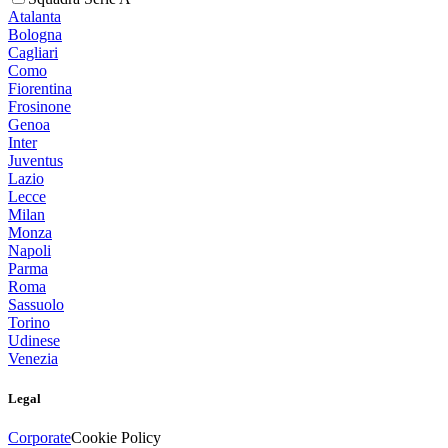
Atalanta
Bologna
Cagliari
Como
Fiorentina
Frosinone
Genoa
Inter
Juventus
Lazio
Lecce
Milan
Monza
Napoli
Parma
Roma
Sassuolo
Torino
Udinese
Venezia
Legal
Corporate
Cookie Policy