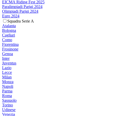
EICMA Riding Fest 2025
Paralimpiadi Parigi 2024
Olimpiadi Parigi 2024
Euro 2024
Squadra Serie A
Atalanta
Bologna
Cagliari
Como
Fiorentina
Frosinone
Genoa
Inter
Juventus
Lazio
Lecce
Milan
Monza
Napoli
Parma
Roma
Sassuolo
Torino
Udinese
Venezia