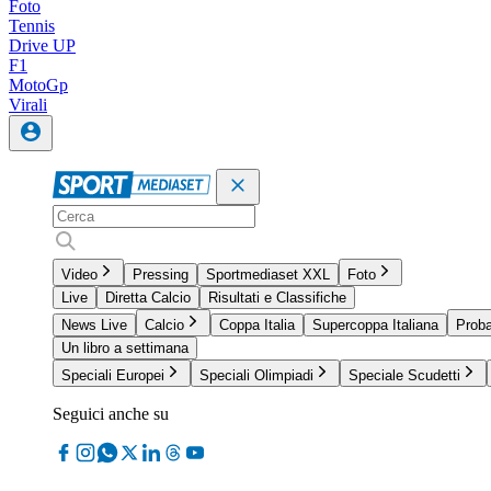
Foto
Tennis
Drive UP
F1
MotoGp
Virali
Video
Pressing
Sportmediaset XXL
Foto
Live
Diretta Calcio
Risultati e Classifiche
News Live
Calcio
Coppa Italia
Supercoppa Italiana
Proba
Un libro a settimana
Speciali Europei
Speciali Olimpiadi
Speciale Scudetti
Seguici anche su