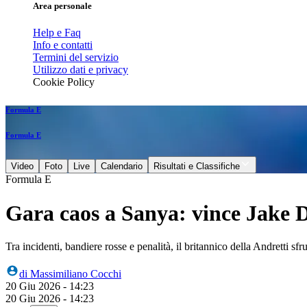
Area personale
Help e Faq
Info e contatti
Termini del servizio
Utilizzo dati e privacy
Cookie Policy
Formula E
Formula E
Video
Foto
Live
Calendario
Risultati e Classifiche
Formula E
Gara caos a Sanya: vince Jake 
Tra incidenti, bandiere rosse e penalità, il britannico della Andretti 
di
Massimiliano Cocchi
20 Giu 2026 - 14:23
20 Giu 2026 - 14:23