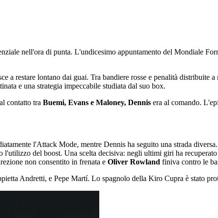
genziale nell'ora di punta. L'undicesimo appuntamento del Mondiale Formu
e a restare lontano dai guai. Tra bandiere rosse e penalità distribuite a ra
ttinata e una strategia impeccabile studiata dal suo box.
l contatto tra
Buemi, Evans e Maloney, Dennis
era al comando. L'ep
mediatamente l'Attack Mode, mentre Dennis ha seguito una strada diversa.
o l'utilizzo del boost. Una scelta decisiva: negli ultimi giri ha recuper
irezione non consentito in frenata e
Oliver Rowland
finiva contro le ba
pietta Andretti, e Pepe Martí. Lo spagnolo della Kiro Cupra è stato prot