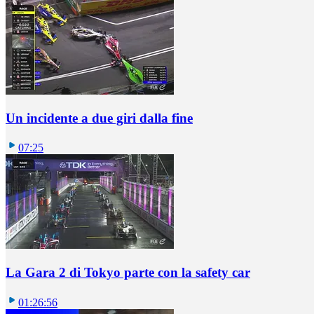
Un incidente a due giri dalla fine
07:25
La Gara 2 di Tokyo parte con la safety car
01:26:56