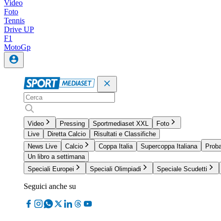
Video
Foto
Tennis
Drive UP
F1
MotoGp
Video
Pressing
Sportmediaset XXL
Foto
Live
Diretta Calcio
Risultati e Classifiche
News Live
Calcio
Coppa Italia
Supercoppa Italiana
Proba
Un libro a settimana
Speciali Europei
Speciali Olimpiadi
Speciale Scudetti
Seguici anche su