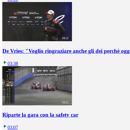
De Vries: "Voglio ringraziare anche gli dei perchè oggi
03:38
Riparte la gara con la safety car
03:07