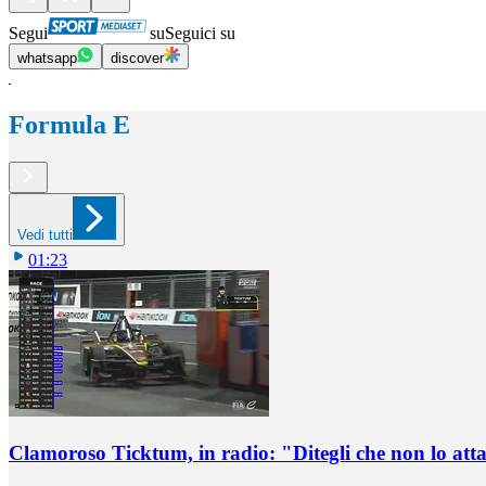
Segui
su
Seguici su
whatsapp
discover
Formula E
Vedi tutti
01:23
Clamoroso Ticktum, in radio: "Ditegli che non lo att