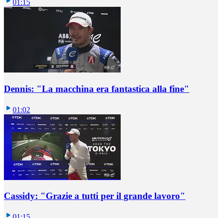
01:15
Dennis: "La macchina era fantastica alla fine"
01:02
Cassidy: "Grazie a tutti per il grande lavoro"
01:15