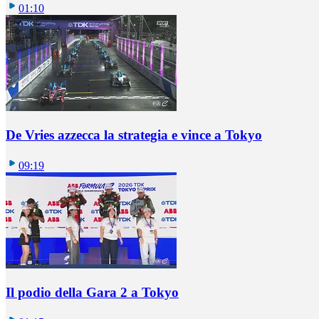
01:10
De Vries azzecca la strategia e vince a Tokyo
09:19
Il podio della Gara 2 a Tokyo