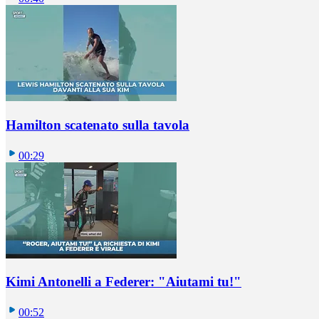
Hamilton scatenato sulla tavola
00:29
Kimi Antonelli a Federer: "Aiutami tu!"
00:52