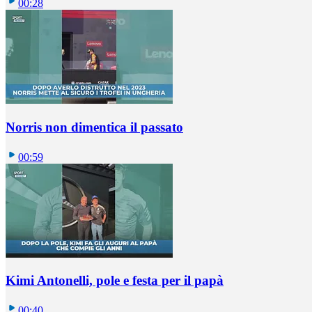
00:28
Norris non dimentica il passato
00:59
Kimi Antonelli, pole e festa per il papà
00:40