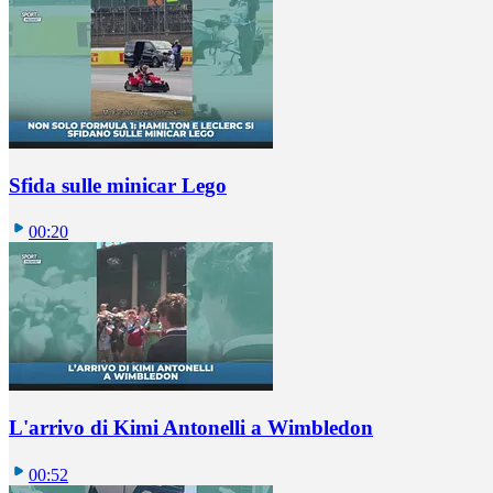
Sfida sulle minicar Lego
00:20
L'arrivo di Kimi Antonelli a Wimbledon
00:52