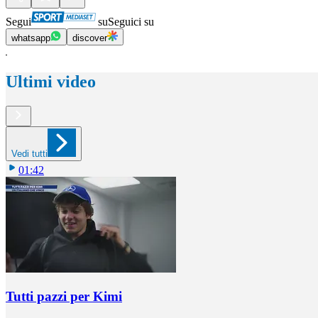
Segui
su
Seguici su
whatsapp
discover
Ultimi video
Vedi tutti
01:42
Tutti pazzi per Kimi