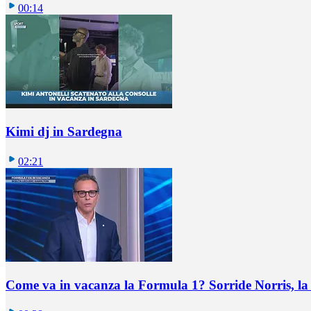
00:14
Kimi dj in Sardegna
02:21
Come va in vacanza la Formula 1? Sorride Norris, la 