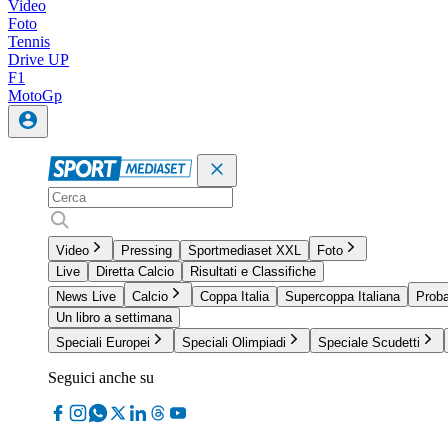
Video
Foto
Tennis
Drive UP
F1
MotoGp
Video
Pressing
Sportmediaset XXL
Foto
Live
Diretta Calcio
Risultati e Classifiche
News Live
Calcio
Coppa Italia
Supercoppa Italiana
Proba
Un libro a settimana
Speciali Europei
Speciali Olimpiadi
Speciale Scudetti
Seguici anche su