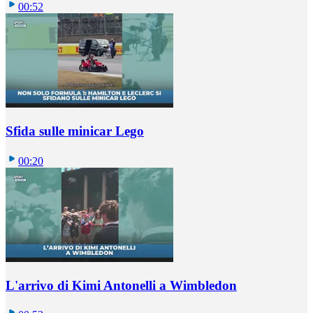
00:52
Sfida sulle minicar Lego
00:20
L'arrivo di Kimi Antonelli a Wimbledon