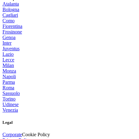
Atalanta
Bologna
Cagliari
Como
Fiorentina
Frosinone
Genoa
Inter
Juventus
Lazio
Lecce
Milan
Monza
Napoli
Parma
Roma
Sassuolo
Torino
Udinese
Venezia
Legal
Corporate
Cookie Policy