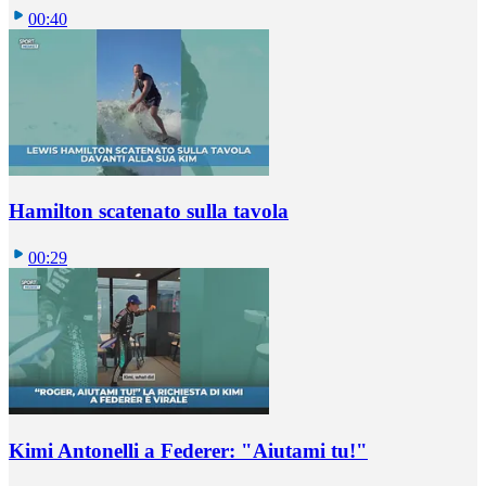
00:40
Hamilton scatenato sulla tavola
00:29
Kimi Antonelli a Federer: "Aiutami tu!"