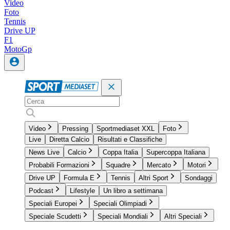
Video
Foto
Tennis
Drive UP
F1
MotoGp
Video
Pressing
Sportmediaset XXL
Foto
Live
Diretta Calcio
Risultati e Classifiche
News Live
Calcio
Coppa Italia
Supercoppa Italiana
Probabili Formazioni
Squadre
Mercato
Motori
Drive UP
Formula E
Tennis
Altri Sport
Sondaggi
Podcast
Lifestyle
Un libro a settimana
Speciali Europei
Speciali Olimpiadi
Speciale Scudetti
Speciali Mondiali
Altri Speciali