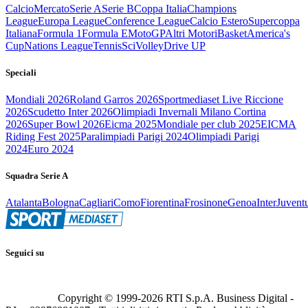
Calcio
Mercato
Serie A
Serie B
Coppa Italia
Champions
League
Europa League
Conference League
Calcio Estero
Supercoppa
Italiana
Formula 1
Formula E
MotoGP
Altri Motori
Basket
America's
Cup
Nations League
Tennis
Sci
Volley
Drive UP
Speciali
Mondiali 2026
Roland Garros 2026
Sportmediaset Live Riccione
2026
Scudetto Inter 2026
Olimpiadi Invernali Milano Cortina
2026
Super Bowl 2026
Eicma 2025
Mondiale per club 2025
EICMA
Riding Fest 2025
Paralimpiadi Parigi 2024
Olimpiadi Parigi
2024
Euro 2024
Squadra Serie A
Atalanta
Bologna
Cagliari
Como
Fiorentina
Frosinone
Genoa
Inter
Juvent
Seguici su
Copyright © 1999-
2026
RTI S.p.A. Business Digital -