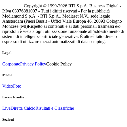
Copyright © 1999-
2026
RTI S.p.A. Business Digital -
P.Iva 03976881007 - Tutti i diritti riservati - Per la pubblicità
Mediamond S.p.A. - RTI S.p.A., Mediaset N.V., sede legale
Amsterdam (Paesi Bassi) - Uffici Viale Europa 46, 20093 Cologno
Monzese (MI)
Rispetto ai contenuti e ai dati personali trasmessi e/o
riprodotti è vietata ogni utilizzazione funzionale all’addestramento di
sistemi di intelligenza artificiale generativa. È altresì fatto divieto
espresso di utilizzare mezzi automatizzati di data scraping.
Legal
Corporate
Privacy Policy
Cookie Policy
Media
Video
Foto
Live e Risultati
Live
Diretta Calcio
Risultati e Classifiche
Sezioni