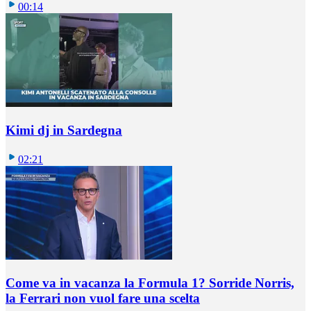
00:14
Kimi dj in Sardegna
02:21
Come va in vacanza la Formula 1? Sorride Norris,
la Ferrari non vuol fare una scelta