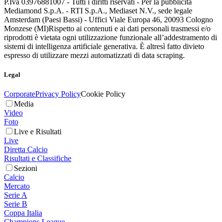
P.Iva 03976881007 - Tutti i diritti riservati - Per la pubblicità
Mediamond S.p.A. - RTI S.p.A., Mediaset N.V., sede legale
Amsterdam (Paesi Bassi) - Uffici Viale Europa 46, 20093 Cologno
Monzese (MI)
Rispetto ai contenuti e ai dati personali trasmessi e/o
riprodotti è vietata ogni utilizzazione funzionale all’addestramento di
sistemi di intelligenza artificiale generativa. È altresì fatto divieto
espresso di utilizzare mezzi automatizzati di data scraping.
Legal
Corporate
Privacy Policy
Cookie Policy
Media
Video
Foto
Live e Risultati
Live
Diretta Calcio
Risultati e Classifiche
Sezioni
Calcio
Mercato
Serie A
Serie B
Coppa Italia
Champions League