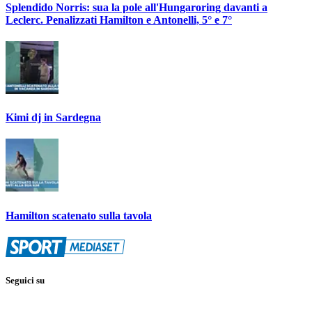
Splendido Norris: sua la pole all'Hungaroring davanti a
Leclerc. Penalizzati Hamilton e Antonelli, 5° e 7°
Kimi dj in Sardegna
Hamilton scatenato sulla tavola
Seguici su