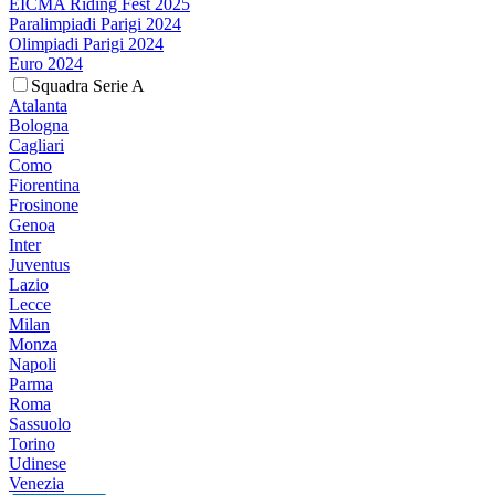
EICMA Riding Fest 2025
Paralimpiadi Parigi 2024
Olimpiadi Parigi 2024
Euro 2024
Squadra Serie A
Atalanta
Bologna
Cagliari
Como
Fiorentina
Frosinone
Genoa
Inter
Juventus
Lazio
Lecce
Milan
Monza
Napoli
Parma
Roma
Sassuolo
Torino
Udinese
Venezia