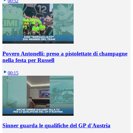
00:52
Povero Antonelli: preso a pistolettate di champagne
nella festa per Russell
00:15
Sinner guarda le qualifiche del GP d'Austria