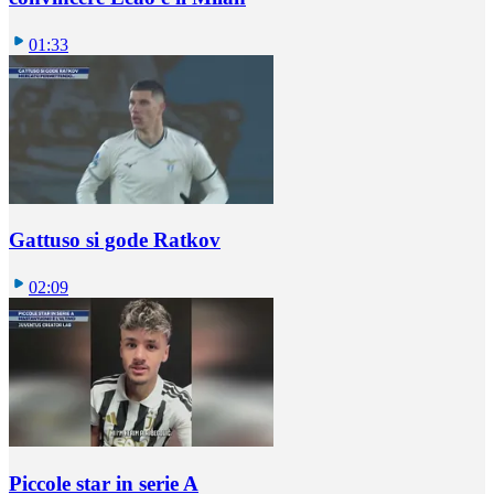
01:33
Gattuso si gode Ratkov
02:09
Piccole star in serie A