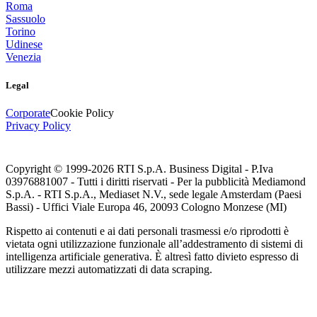
Roma
Sassuolo
Torino
Udinese
Venezia
Legal
Corporate
Cookie Policy
Privacy Policy
Copyright © 1999-
2026
RTI S.p.A. Business Digital - P.Iva
03976881007 - Tutti i diritti riservati - Per la pubblicità Mediamond
S.p.A. - RTI S.p.A., Mediaset N.V., sede legale Amsterdam (Paesi
Bassi) - Uffici Viale Europa 46, 20093 Cologno Monzese (MI)
Rispetto ai contenuti e ai dati personali trasmessi e/o riprodotti è
vietata ogni utilizzazione funzionale all’addestramento di sistemi di
intelligenza artificiale generativa. È altresì fatto divieto espresso di
utilizzare mezzi automatizzati di data scraping.