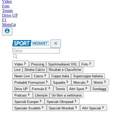
Video
Foto
Tennis
Drive UP
F1
MotoGp
Video
Pressing
Sportmediaset XXL
Foto
Live
Diretta Calcio
Risultati e Classifiche
News Live
Calcio
Coppa Italia
Supercoppa Italiana
Probabili Formazioni
Squadre
Mercato
Motori
Drive UP
Formula E
Tennis
Altri Sport
Sondaggi
Podcast
Lifestyle
Un libro a settimana
Speciali Europei
Speciali Olimpiadi
Speciale Scudetti
Speciali Mondiali
Altri Speciali