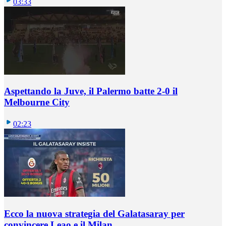
03:33
Aspettando la Juve, il Palermo batte 2-0 il
Melbourne City
02:23
Ecco la nuova strategia del Galatasaray per
convincere Leao e il Milan