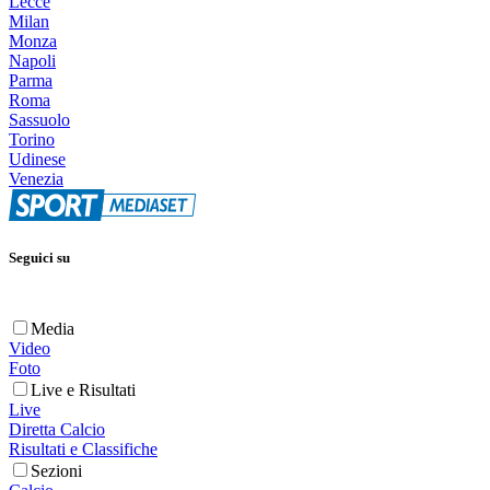
Lecce
Milan
Monza
Napoli
Parma
Roma
Sassuolo
Torino
Udinese
Venezia
Seguici su
Media
Video
Foto
Live e Risultati
Live
Diretta Calcio
Risultati e Classifiche
Sezioni