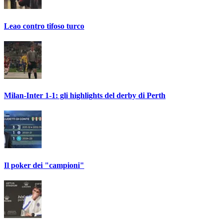
Leao contro tifoso turco
Milan-Inter 1-1: gli highlights del derby di Perth
Il poker dei "campioni"