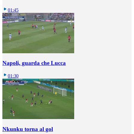
01:45
Napoli, guarda che Lucca
01:30
Nkunku torna al gol