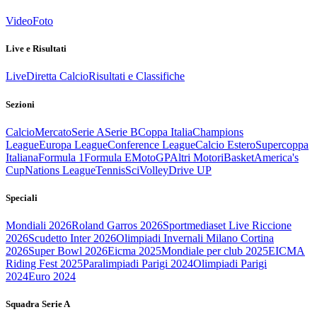
Video
Foto
Live e Risultati
Live
Diretta Calcio
Risultati e Classifiche
Sezioni
Calcio
Mercato
Serie A
Serie B
Coppa Italia
Champions
League
Europa League
Conference League
Calcio Estero
Supercoppa
Italiana
Formula 1
Formula E
MotoGP
Altri Motori
Basket
America's
Cup
Nations League
Tennis
Sci
Volley
Drive UP
Speciali
Mondiali 2026
Roland Garros 2026
Sportmediaset Live Riccione
2026
Scudetto Inter 2026
Olimpiadi Invernali Milano Cortina
2026
Super Bowl 2026
Eicma 2025
Mondiale per club 2025
EICMA
Riding Fest 2025
Paralimpiadi Parigi 2024
Olimpiadi Parigi
2024
Euro 2024
Squadra Serie A