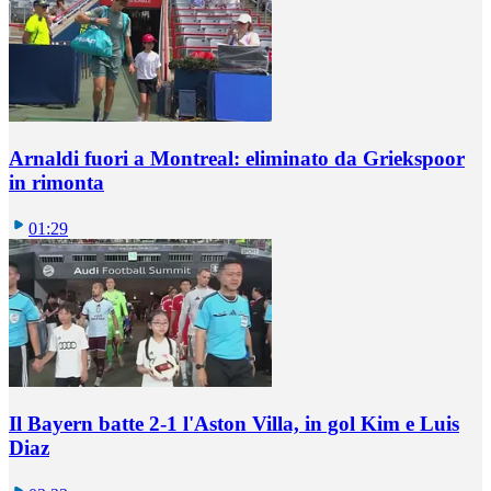
Arnaldi fuori a Montreal: eliminato da Griekspoor
in rimonta
01:29
Il Bayern batte 2-1 l'Aston Villa, in gol Kim e Luis
Diaz