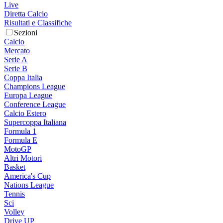
Live
Diretta Calcio
Risultati e Classifiche
Sezioni
Calcio
Mercato
Serie A
Serie B
Coppa Italia
Champions League
Europa League
Conference League
Calcio Estero
Supercoppa Italiana
Formula 1
Formula E
MotoGP
Altri Motori
Basket
America's Cup
Nations League
Tennis
Sci
Volley
Drive UP