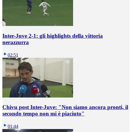
Inter-Juve 2-1: gli highlights della vittoria
nerazzurra
02:51
Chivu post Inter-Juve: "Non siamo ancora pronti, il
secondo tempo non mi è piaciuto"
01:44