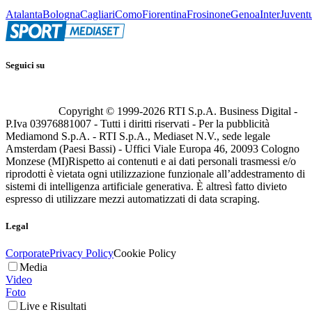
Atalanta
Bologna
Cagliari
Como
Fiorentina
Frosinone
Genoa
Inter
Juvent
Seguici su
Copyright © 1999-
2026
RTI S.p.A. Business Digital -
P.Iva 03976881007 - Tutti i diritti riservati - Per la pubblicità
Mediamond S.p.A. - RTI S.p.A., Mediaset N.V., sede legale
Amsterdam (Paesi Bassi) - Uffici Viale Europa 46, 20093 Cologno
Monzese (MI)
Rispetto ai contenuti e ai dati personali trasmessi e/o
riprodotti è vietata ogni utilizzazione funzionale all’addestramento di
sistemi di intelligenza artificiale generativa. È altresì fatto divieto
espresso di utilizzare mezzi automatizzati di data scraping.
Legal
Corporate
Privacy Policy
Cookie Policy
Media
Video
Foto
Live e Risultati