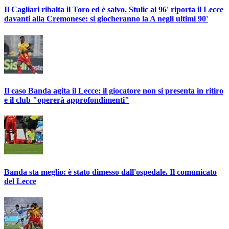
Il Cagliari ribalta il Toro ed è salvo. Stulic al 96' riporta il Lecce
davanti alla Cremonese: si giocheranno la A negli ultimi 90'
Il caso Banda agita il Lecce: il giocatore non si presenta in ritiro
e il club "opererà approfondimenti"
Banda sta meglio: è stato dimesso dall'ospedale. Il comunicato
del Lecce