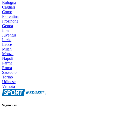
Bologna
Cagliari
Como
Fiorentina
Frosinone
Genoa
Inter
Juventus
Lazio
Lecce
Milan
Monza
Napoli
Parma
Roma
Sassuolo
Torino
Udinese
Venezia
Seguici su