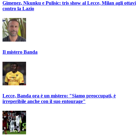
Gimenez, Nkunku e Pulisic: tris show al Lecce, Milan agli ottavi
contro la Lazio
Il mistero Banda
Lecce, Banda ora è un mistero: "Siamo preoccupati, è
irreperibile anche con il suo entourage"