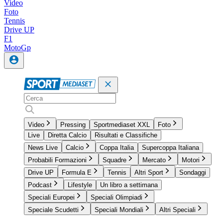
Video
Foto
Tennis
Drive UP
F1
MotoGp
Video
Pressing
Sportmediaset XXL
Foto
Live
Diretta Calcio
Risultati e Classifiche
News Live
Calcio
Coppa Italia
Supercoppa Italiana
Probabili Formazioni
Squadre
Mercato
Motori
Drive UP
Formula E
Tennis
Altri Sport
Sondaggi
Podcast
Lifestyle
Un libro a settimana
Speciali Europei
Speciali Olimpiadi
Speciale Scudetti
Speciali Mondiali
Altri Speciali