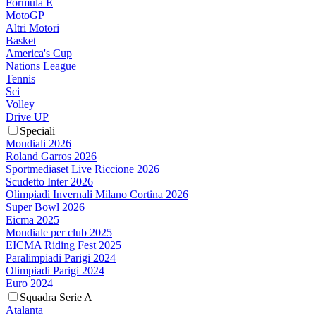
Formula E
MotoGP
Altri Motori
Basket
America's Cup
Nations League
Tennis
Sci
Volley
Drive UP
Speciali
Mondiali 2026
Roland Garros 2026
Sportmediaset Live Riccione 2026
Scudetto Inter 2026
Olimpiadi Invernali Milano Cortina 2026
Super Bowl 2026
Eicma 2025
Mondiale per club 2025
EICMA Riding Fest 2025
Paralimpiadi Parigi 2024
Olimpiadi Parigi 2024
Euro 2024
Squadra Serie A
Atalanta