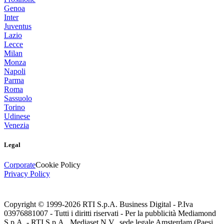
Genoa
Inter
Juventus
Lazio
Lecce
Milan
Monza
Napoli
Parma
Roma
Sassuolo
Torino
Udinese
Venezia
Legal
Corporate
Cookie Policy
Privacy Policy
Copyright © 1999-
2026
RTI S.p.A. Business Digital - P.Iva
03976881007 - Tutti i diritti riservati - Per la pubblicità Mediamond
S.p.A. - RTI S.p.A., Mediaset N.V., sede legale Amsterdam (Paesi