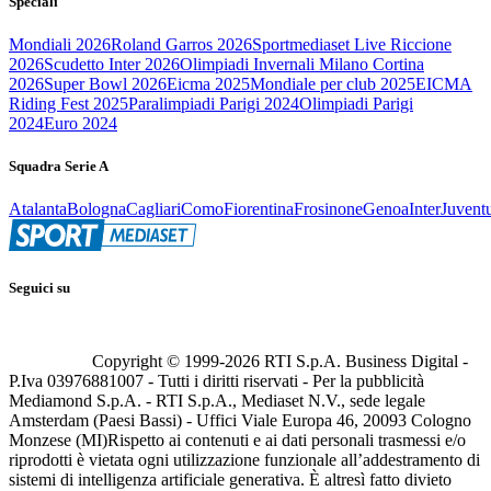
Speciali
Mondiali 2026
Roland Garros 2026
Sportmediaset Live Riccione
2026
Scudetto Inter 2026
Olimpiadi Invernali Milano Cortina
2026
Super Bowl 2026
Eicma 2025
Mondiale per club 2025
EICMA
Riding Fest 2025
Paralimpiadi Parigi 2024
Olimpiadi Parigi
2024
Euro 2024
Squadra Serie A
Atalanta
Bologna
Cagliari
Como
Fiorentina
Frosinone
Genoa
Inter
Juvent
Seguici su
Copyright © 1999-
2026
RTI S.p.A. Business Digital -
P.Iva 03976881007 - Tutti i diritti riservati - Per la pubblicità
Mediamond S.p.A. - RTI S.p.A., Mediaset N.V., sede legale
Amsterdam (Paesi Bassi) - Uffici Viale Europa 46, 20093 Cologno
Monzese (MI)
Rispetto ai contenuti e ai dati personali trasmessi e/o
riprodotti è vietata ogni utilizzazione funzionale all’addestramento di
sistemi di intelligenza artificiale generativa. È altresì fatto divieto