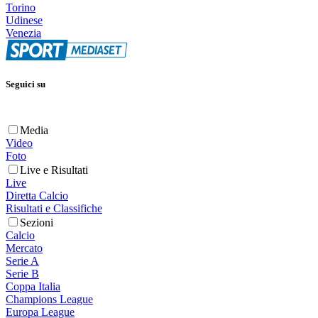
Torino
Udinese
Venezia
Seguici su
Media
Video
Foto
Live e Risultati
Live
Diretta Calcio
Risultati e Classifiche
Sezioni
Calcio
Mercato
Serie A
Serie B
Coppa Italia
Champions League
Europa League