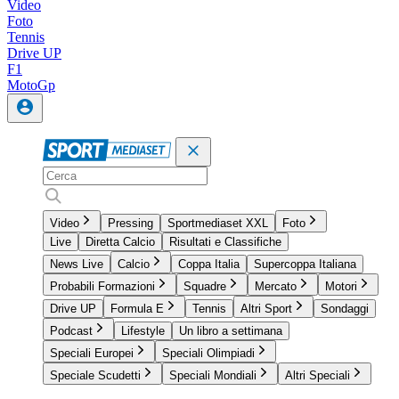
Video
Foto
Tennis
Drive UP
F1
MotoGp
Video
Pressing
Sportmediaset XXL
Foto
Live
Diretta Calcio
Risultati e Classifiche
News Live
Calcio
Coppa Italia
Supercoppa Italiana
Probabili Formazioni
Squadre
Mercato
Motori
Drive UP
Formula E
Tennis
Altri Sport
Sondaggi
Podcast
Lifestyle
Un libro a settimana
Speciali Europei
Speciali Olimpiadi
Speciale Scudetti
Speciali Mondiali
Altri Speciali