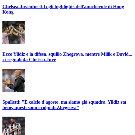
Chelsea-Juventus 0-1: gli highlights dell'amichevole di Hong
Kong
Ecco Yildiz e la difesa, squillo Zhegrova, mentre Milik e David...
: i segnali da Chelsea-Juve
Spalletti: "È calcio d'agosto, ma siamo già squadra. Yildiz sta
bene, questi sono i colpi di Zhegrova"