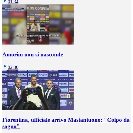
01:34
Amorim non si nasconde
02:30
Fiorentina, ufficiale arrivo Mastantuono: "Colpo da
sogno"