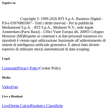
Seguici su
Copyright © 1999-
2026
RTI S.p.A. Business Digital -
P.Iva 03976881007 - Tutti i diritti riservati - Per la pubblicità
Mediamond S.p.A. - RTI S.p.A., Mediaset N.V., sede legale
Amsterdam (Paesi Bassi) - Uffici Viale Europa 46, 20093 Cologno
Monzese (MI)
Rispetto ai contenuti e ai dati personali trasmessi e/o
riprodotti è vietata ogni utilizzazione funzionale all’addestramento di
sistemi di intelligenza artificiale generativa. È altresì fatto divieto
espresso di utilizzare mezzi automatizzati di data scraping.
Legal
Corporate
Privacy Policy
Cookie Policy
Media
Video
Foto
Live e Risultati
Live
Diretta Calcio
Risultati e Classifiche