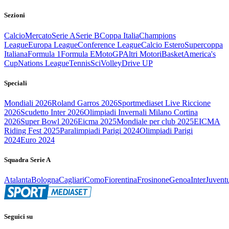
Sezioni
Calcio
Mercato
Serie A
Serie B
Coppa Italia
Champions
League
Europa League
Conference League
Calcio Estero
Supercoppa
Italiana
Formula 1
Formula E
MotoGP
Altri Motori
Basket
America's
Cup
Nations League
Tennis
Sci
Volley
Drive UP
Speciali
Mondiali 2026
Roland Garros 2026
Sportmediaset Live Riccione
2026
Scudetto Inter 2026
Olimpiadi Invernali Milano Cortina
2026
Super Bowl 2026
Eicma 2025
Mondiale per club 2025
EICMA
Riding Fest 2025
Paralimpiadi Parigi 2024
Olimpiadi Parigi
2024
Euro 2024
Squadra Serie A
Atalanta
Bologna
Cagliari
Como
Fiorentina
Frosinone
Genoa
Inter
Juvent
Seguici su