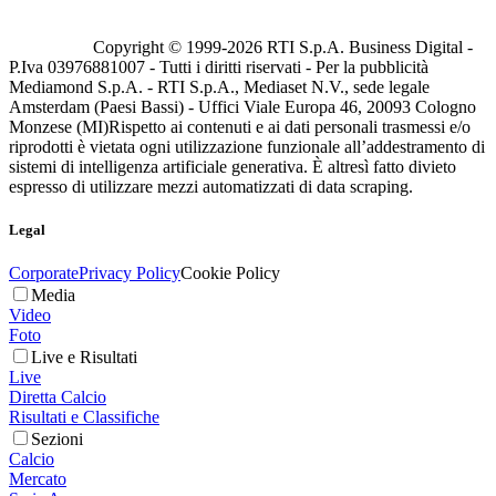
Copyright © 1999-
2026
RTI S.p.A. Business Digital -
P.Iva 03976881007 - Tutti i diritti riservati - Per la pubblicità
Mediamond S.p.A. - RTI S.p.A., Mediaset N.V., sede legale
Amsterdam (Paesi Bassi) - Uffici Viale Europa 46, 20093 Cologno
Monzese (MI)
Rispetto ai contenuti e ai dati personali trasmessi e/o
riprodotti è vietata ogni utilizzazione funzionale all’addestramento di
sistemi di intelligenza artificiale generativa. È altresì fatto divieto
espresso di utilizzare mezzi automatizzati di data scraping.
Legal
Corporate
Privacy Policy
Cookie Policy
Media
Video
Foto
Live e Risultati
Live
Diretta Calcio
Risultati e Classifiche
Sezioni
Calcio
Mercato