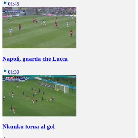
01:45
Napoli, guarda che Lucca
01:30
Nkunku torna al gol