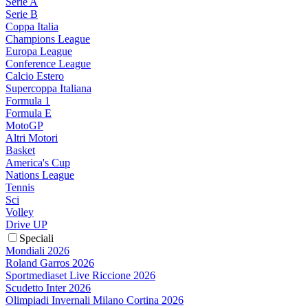
Serie A
Serie B
Coppa Italia
Champions League
Europa League
Conference League
Calcio Estero
Supercoppa Italiana
Formula 1
Formula E
MotoGP
Altri Motori
Basket
America's Cup
Nations League
Tennis
Sci
Volley
Drive UP
Speciali
Mondiali 2026
Roland Garros 2026
Sportmediaset Live Riccione 2026
Scudetto Inter 2026
Olimpiadi Invernali Milano Cortina 2026