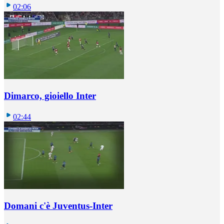
02:06
Dimarco, gioiello Inter
02:44
Domani c'è Juventus-Inter