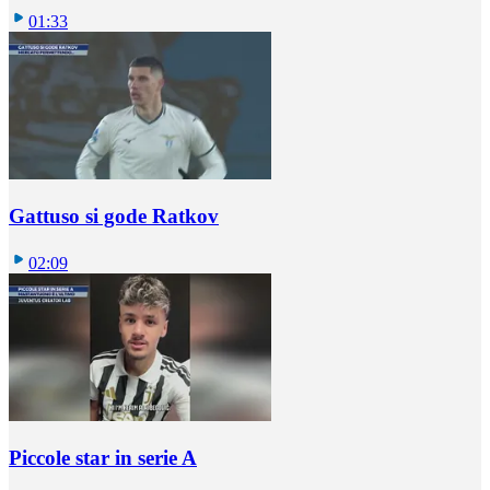
01:33
Gattuso si gode Ratkov
02:09
Piccole star in serie A