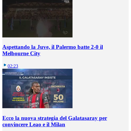
Aspettando la Juve, il Palermo batte 2-0 il
Melbourne City
02:23
Ecco la nuova strategia del Galatasaray per
convincere Leao e il Milan