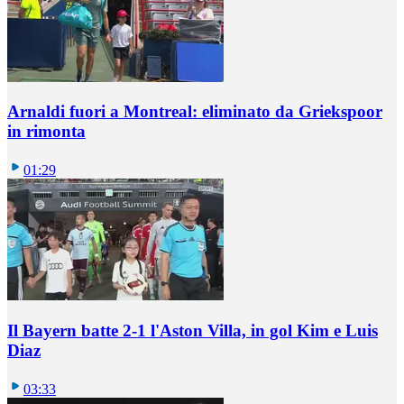
Arnaldi fuori a Montreal: eliminato da Griekspoor
in rimonta
01:29
Il Bayern batte 2-1 l'Aston Villa, in gol Kim e Luis
Diaz
03:33