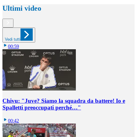
Ultimi video
Vedi tutti
00:59
Chivu: "Juve? Siamo la squadra da battere! Io e
Spalletti preoccupati perché…"
00:42