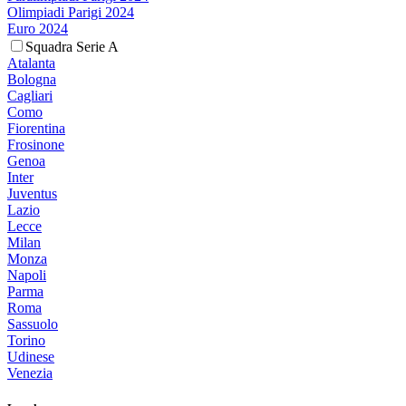
Olimpiadi Parigi 2024
Euro 2024
Squadra Serie A
Atalanta
Bologna
Cagliari
Como
Fiorentina
Frosinone
Genoa
Inter
Juventus
Lazio
Lecce
Milan
Monza
Napoli
Parma
Roma
Sassuolo
Torino
Udinese
Venezia