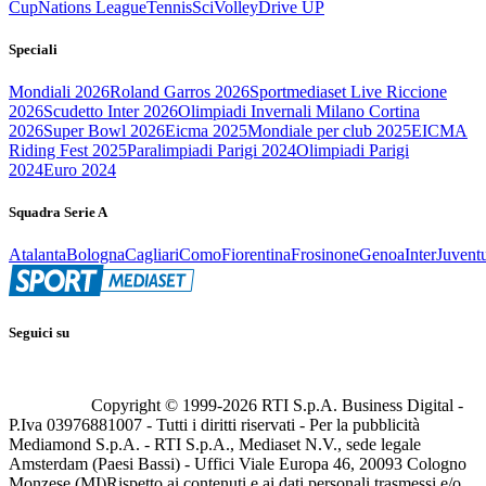
Cup
Nations League
Tennis
Sci
Volley
Drive UP
Speciali
Mondiali 2026
Roland Garros 2026
Sportmediaset Live Riccione
2026
Scudetto Inter 2026
Olimpiadi Invernali Milano Cortina
2026
Super Bowl 2026
Eicma 2025
Mondiale per club 2025
EICMA
Riding Fest 2025
Paralimpiadi Parigi 2024
Olimpiadi Parigi
2024
Euro 2024
Squadra Serie A
Atalanta
Bologna
Cagliari
Como
Fiorentina
Frosinone
Genoa
Inter
Juvent
Seguici su
Copyright © 1999-
2026
RTI S.p.A. Business Digital -
P.Iva 03976881007 - Tutti i diritti riservati - Per la pubblicità
Mediamond S.p.A. - RTI S.p.A., Mediaset N.V., sede legale
Amsterdam (Paesi Bassi) - Uffici Viale Europa 46, 20093 Cologno
Monzese (MI)
Rispetto ai contenuti e ai dati personali trasmessi e/o