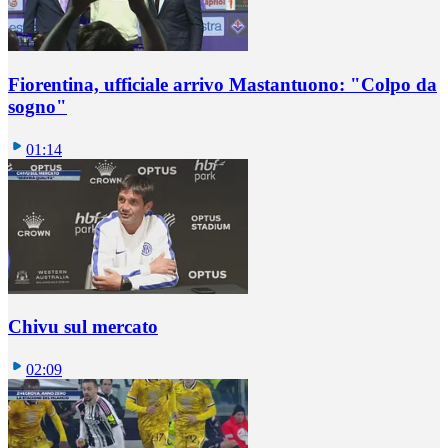
Fiorentina, ufficiale arrivo Mastantuono: "Colpo da
sogno"
01:14
Chivu sul mercato
02:09