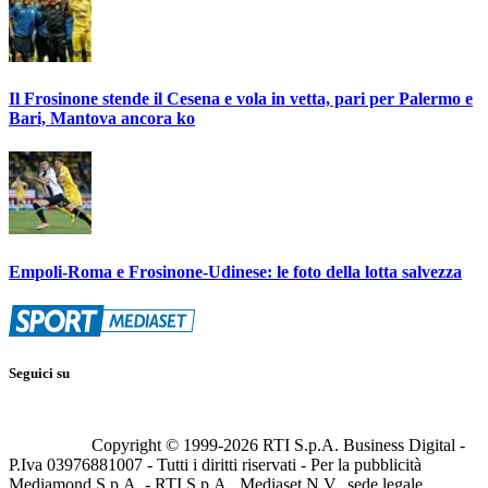
Il Frosinone stende il Cesena e vola in vetta, pari per Palermo e
Bari, Mantova ancora ko
Empoli-Roma e Frosinone-Udinese: le foto della lotta salvezza
Seguici su
Copyright © 1999-
2026
RTI S.p.A. Business Digital -
P.Iva 03976881007 - Tutti i diritti riservati - Per la pubblicità
Mediamond S.p.A. - RTI S.p.A., Mediaset N.V., sede legale