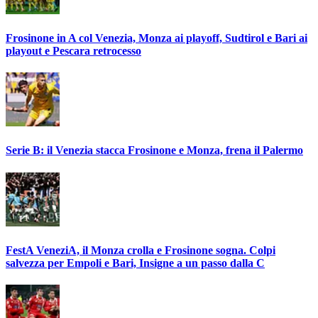
Frosinone in A col Venezia, Monza ai playoff, Sudtirol e Bari ai
playout e Pescara retrocesso
Serie B: il Venezia stacca Frosinone e Monza, frena il Palermo
FestA VeneziA, il Monza crolla e Frosinone sogna. Colpi
salvezza per Empoli e Bari, Insigne a un passo dalla C