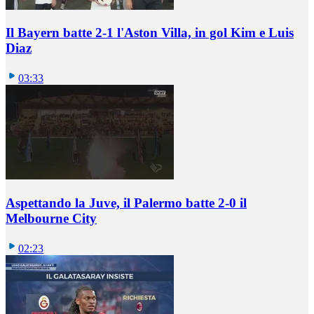
Il Bayern batte 2-1 l'Aston Villa, in gol Kim e Luis
Diaz
03:33
Aspettando la Juve, il Palermo batte 2-0 il
Melbourne City
02:23