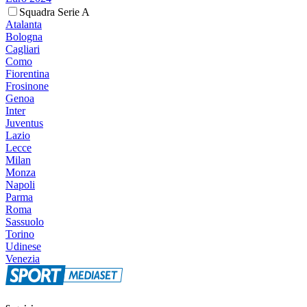
Squadra Serie A
Atalanta
Bologna
Cagliari
Como
Fiorentina
Frosinone
Genoa
Inter
Juventus
Lazio
Lecce
Milan
Monza
Napoli
Parma
Roma
Sassuolo
Torino
Udinese
Venezia