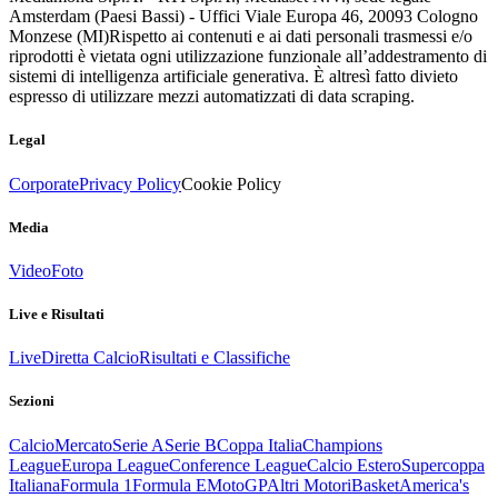
Amsterdam (Paesi Bassi) - Uffici Viale Europa 46, 20093 Cologno
Monzese (MI)
Rispetto ai contenuti e ai dati personali trasmessi e/o
riprodotti è vietata ogni utilizzazione funzionale all’addestramento di
sistemi di intelligenza artificiale generativa. È altresì fatto divieto
espresso di utilizzare mezzi automatizzati di data scraping.
Legal
Corporate
Privacy Policy
Cookie Policy
Media
Video
Foto
Live e Risultati
Live
Diretta Calcio
Risultati e Classifiche
Sezioni
Calcio
Mercato
Serie A
Serie B
Coppa Italia
Champions
League
Europa League
Conference League
Calcio Estero
Supercoppa
Italiana
Formula 1
Formula E
MotoGP
Altri Motori
Basket
America's