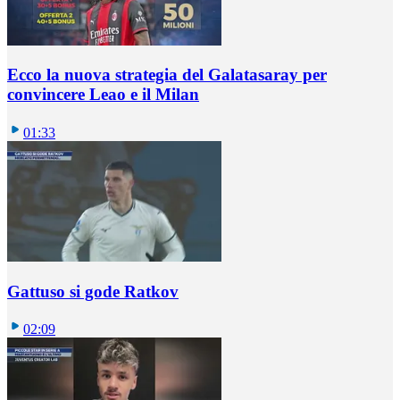
Ecco la nuova strategia del Galatasaray per
convincere Leao e il Milan
01:33
Gattuso si gode Ratkov
02:09