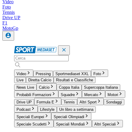
Video
Foto
Tennis
Drive UP
F1
MotoGp
Video
Pressing
Sportmediaset XXL
Foto
Live
Diretta Calcio
Risultati e Classifiche
News Live
Calcio
Coppa Italia
Supercoppa Italiana
Probabili Formazioni
Squadre
Mercato
Motori
Drive UP
Formula E
Tennis
Altri Sport
Sondaggi
Podcast
Lifestyle
Un libro a settimana
Speciali Europei
Speciali Olimpiadi
Speciale Scudetti
Speciali Mondiali
Altri Speciali