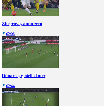
Zhegrova, anno zero
02:06
Dimarco, gioiello Inter
02:44