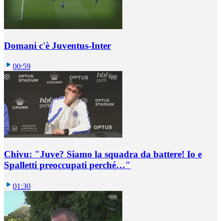
Domani c'è Juventus-Inter
00:59
Chivu: "Juve? Siamo la squadra da battere! Io e
Spalletti preoccupati perché…"
01:30