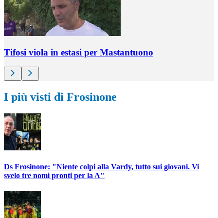
Tifosi viola in estasi per Mastantuono
I più visti di Frosinone
Ds Frosinone: "Niente colpi alla Vardy, tutto sui giovani. Vi
svelo tre nomi pronti per la A"