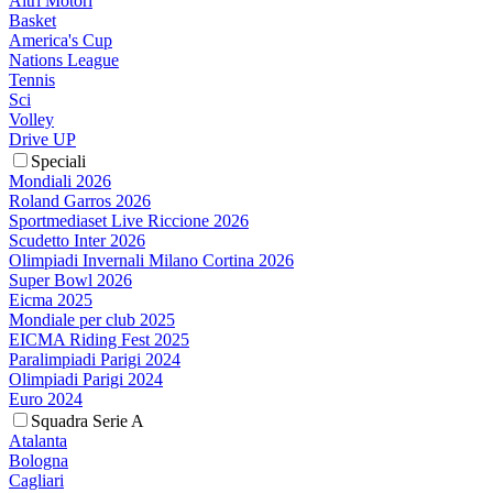
Altri Motori
Basket
America's Cup
Nations League
Tennis
Sci
Volley
Drive UP
Speciali
Mondiali 2026
Roland Garros 2026
Sportmediaset Live Riccione 2026
Scudetto Inter 2026
Olimpiadi Invernali Milano Cortina 2026
Super Bowl 2026
Eicma 2025
Mondiale per club 2025
EICMA Riding Fest 2025
Paralimpiadi Parigi 2024
Olimpiadi Parigi 2024
Euro 2024
Squadra Serie A
Atalanta
Bologna
Cagliari