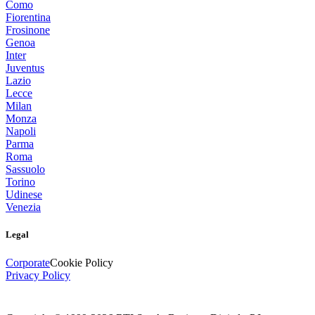
Como
Fiorentina
Frosinone
Genoa
Inter
Juventus
Lazio
Lecce
Milan
Monza
Napoli
Parma
Roma
Sassuolo
Torino
Udinese
Venezia
Legal
Corporate
Cookie Policy
Privacy Policy