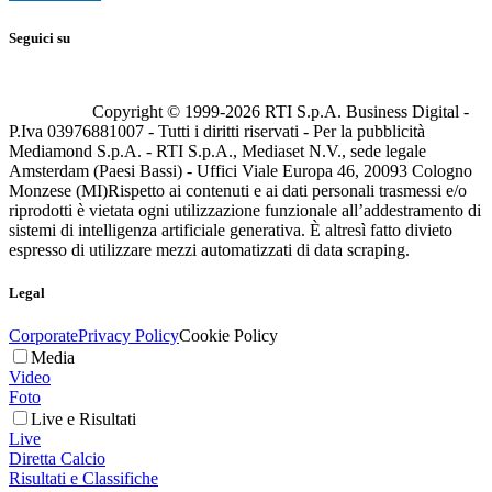
Seguici su
Copyright © 1999-
2026
RTI S.p.A. Business Digital -
P.Iva 03976881007 - Tutti i diritti riservati - Per la pubblicità
Mediamond S.p.A. - RTI S.p.A., Mediaset N.V., sede legale
Amsterdam (Paesi Bassi) - Uffici Viale Europa 46, 20093 Cologno
Monzese (MI)
Rispetto ai contenuti e ai dati personali trasmessi e/o
riprodotti è vietata ogni utilizzazione funzionale all’addestramento di
sistemi di intelligenza artificiale generativa. È altresì fatto divieto
espresso di utilizzare mezzi automatizzati di data scraping.
Legal
Corporate
Privacy Policy
Cookie Policy
Media
Video
Foto
Live e Risultati
Live
Diretta Calcio
Risultati e Classifiche