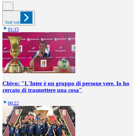
Vedi tutti
01:15
Chivu: "L'Inter è un gruppo di persone vere. Io ho
cercato di trasmettere una cosa"
00:22