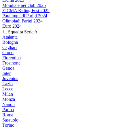
Eicma 2025
Mondiale per club 2025
EICMA Riding Fest 2025
Paralimpiadi Parigi 2024
Olimpiadi Parigi 2024
Euro 2024
Squadra Serie A
Atalanta
Bologna
Cagliari
Como
Fiorentina
Frosinone
Genoa
Inter
Juventus
Lazio
Lecce
Milan
Monza
Napoli
Parma
Roma
Sassuolo
Torino