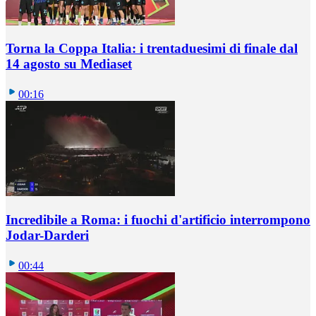
Torna la Coppa Italia: i trentaduesimi di finale dal
14 agosto su Mediaset
00:16
Incredibile a Roma: i fuochi d'artificio interrompono
Jodar-Darderi
00:44