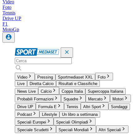
Video
Foto
Tennis
Drive UP
F1
MotoGp
Video
Pressing
Sportmediaset XXL
Foto
Live
Diretta Calcio
Risultati e Classifiche
News Live
Calcio
Coppa Italia
Supercoppa Italiana
Probabili Formazioni
Squadre
Mercato
Motori
Drive UP
Formula E
Tennis
Altri Sport
Sondaggi
Podcast
Lifestyle
Un libro a settimana
Speciali Europei
Speciali Olimpiadi
Speciale Scudetti
Speciali Mondiali
Altri Speciali