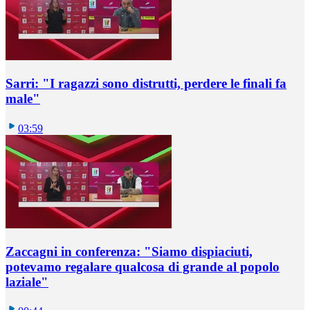
Sarri: "I ragazzi sono distrutti, perdere le finali fa
male"
03:59
Zaccagni in conferenza: "Siamo dispiaciuti,
potevamo regalare qualcosa di grande al popolo
laziale"