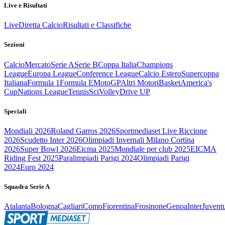
Live e Risultati
Live
Diretta Calcio
Risultati e Classifiche
Sezioni
Calcio
Mercato
Serie A
Serie B
Coppa Italia
Champions
League
Europa League
Conference League
Calcio Estero
Supercoppa
Italiana
Formula 1
Formula E
MotoGP
Altri Motori
Basket
America's
Cup
Nations League
Tennis
Sci
Volley
Drive UP
Speciali
Mondiali 2026
Roland Garros 2026
Sportmediaset Live Riccione
2026
Scudetto Inter 2026
Olimpiadi Invernali Milano Cortina
2026
Super Bowl 2026
Eicma 2025
Mondiale per club 2025
EICMA
Riding Fest 2025
Paralimpiadi Parigi 2024
Olimpiadi Parigi
2024
Euro 2024
Squadra Serie A
Atalanta
Bologna
Cagliari
Como
Fiorentina
Frosinone
Genoa
Inter
Juvent