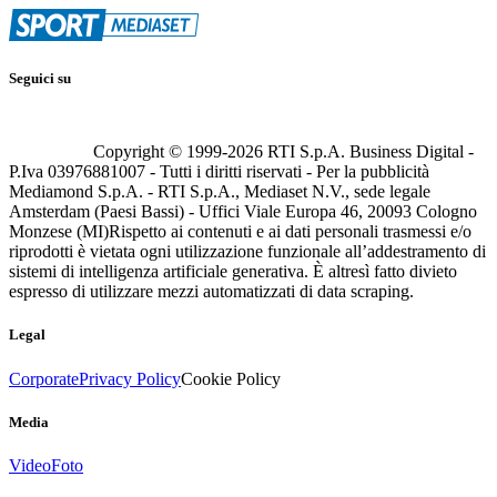
Seguici su
Copyright © 1999-
2026
RTI S.p.A. Business Digital -
P.Iva 03976881007 - Tutti i diritti riservati - Per la pubblicità
Mediamond S.p.A. - RTI S.p.A., Mediaset N.V., sede legale
Amsterdam (Paesi Bassi) - Uffici Viale Europa 46, 20093 Cologno
Monzese (MI)
Rispetto ai contenuti e ai dati personali trasmessi e/o
riprodotti è vietata ogni utilizzazione funzionale all’addestramento di
sistemi di intelligenza artificiale generativa. È altresì fatto divieto
espresso di utilizzare mezzi automatizzati di data scraping.
Legal
Corporate
Privacy Policy
Cookie Policy
Media
Video
Foto