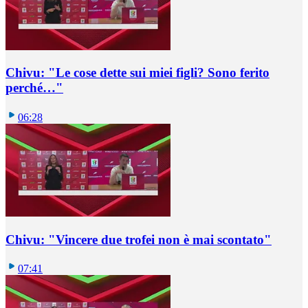
Chivu: "Le cose dette sui miei figli? Sono ferito
perché…"
06:28
Chivu: "Vincere due trofei non è mai scontato"
07:41