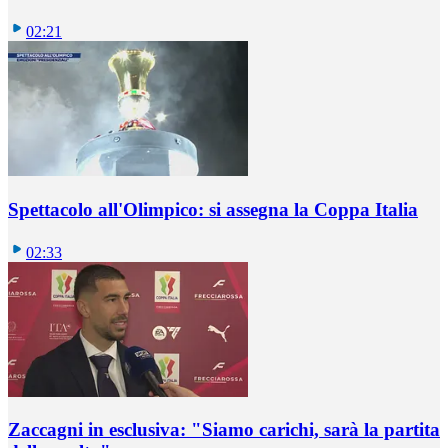
02:21
Spettacolo all'Olimpico: si assegna la Coppa Italia
02:33
Zaccagni in esclusiva: "Siamo carichi, sarà la partita