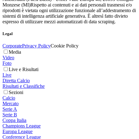
Monzese (MI)
Rispetto ai contenuti e ai dati personali trasmessi e/o
riprodotti è vietata ogni utilizzazione funzionale all’addestramento di
sistemi di intelligenza artificiale generativa. È altresì fatto divieto
espresso di utilizzare mezzi automatizzati di data scraping.
Legal
Corporate
Privacy Policy
Cookie Policy
Media
Video
Foto
Live e Risultati
Live
Diretta Calcio
Risultati e Classifiche
Sezioni
Calcio
Mercato
Serie A
Serie B
Coppa Italia
Champions League
Europa League
Conference League