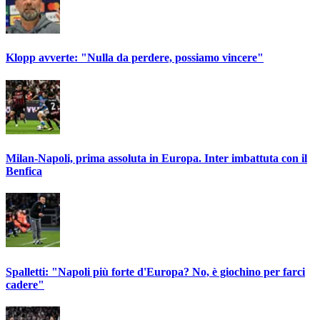
Klopp avverte: "Nulla da perdere, possiamo vincere"
Milan-Napoli, prima assoluta in Europa. Inter imbattuta con il
Benfica
Spalletti: "Napoli più forte d'Europa? No, è giochino per farci
cadere"