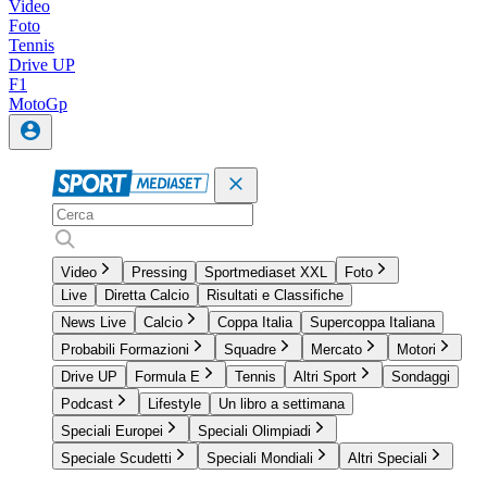
Video
Foto
Tennis
Drive UP
F1
MotoGp
Video
Pressing
Sportmediaset XXL
Foto
Live
Diretta Calcio
Risultati e Classifiche
News Live
Calcio
Coppa Italia
Supercoppa Italiana
Probabili Formazioni
Squadre
Mercato
Motori
Drive UP
Formula E
Tennis
Altri Sport
Sondaggi
Podcast
Lifestyle
Un libro a settimana
Speciali Europei
Speciali Olimpiadi
Speciale Scudetti
Speciali Mondiali
Altri Speciali