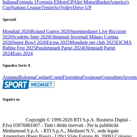
Italiana
Formula 1
Formula E
MotoGP
Altri Motori
Basket
America's
Cup
Nations League
Tennis
Sci
Volley
Drive UP
Speciali
Mondiali 2026
Roland Garros 2026
Sportmediaset Live Riccione
2026
Scudetto Inter 2026
Olimpiadi Invernali Milano Cortina
2026
Super Bowl 2026
Eicma 2025
Mondiale per club 2025
EICMA
Riding Fest 2025
Paralimpiadi Parigi 2024
Olimpiadi Parigi
2024
Euro 2024
Squadra Serie A
Atalanta
Bologna
Cagliari
Como
Fiorentina
Frosinone
Genoa
Inter
Juvent
Seguici su
Copyright © 1999-
2026
RTI S.p.A. Business Digital -
P.Iva 03976881007 - Tutti i diritti riservati - Per la pubblicità
Mediamond S.p.A. - RTI S.p.A., Mediaset N.V., sede legale
Amsterdam (Paesi Bassi) - Uffici Viale Europa 46, 20093 Cologno