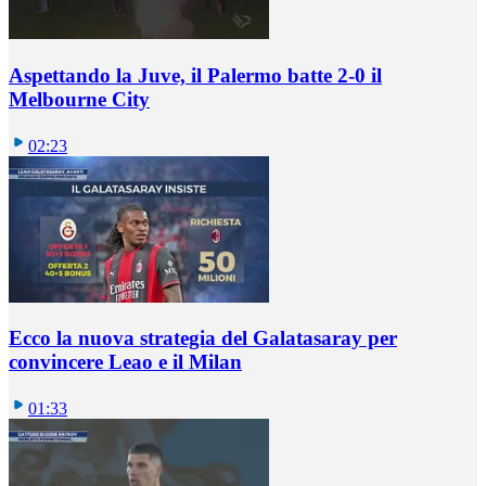
Aspettando la Juve, il Palermo batte 2-0 il
Melbourne City
02:23
Ecco la nuova strategia del Galatasaray per
convincere Leao e il Milan
01:33