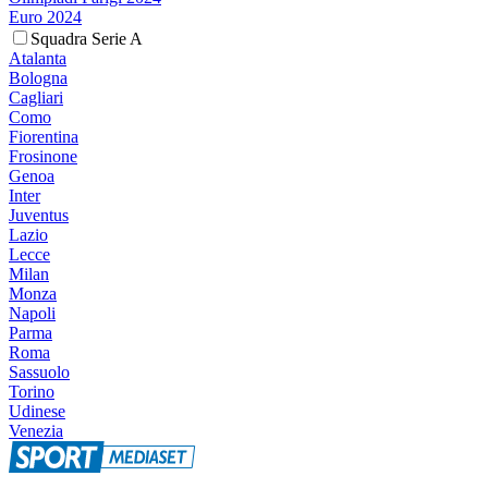
Euro 2024
Squadra Serie A
Atalanta
Bologna
Cagliari
Como
Fiorentina
Frosinone
Genoa
Inter
Juventus
Lazio
Lecce
Milan
Monza
Napoli
Parma
Roma
Sassuolo
Torino
Udinese
Venezia