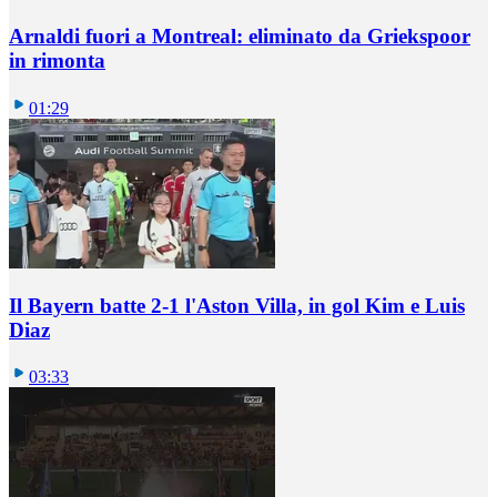
Arnaldi fuori a Montreal: eliminato da Griekspoor
in rimonta
01:29
Il Bayern batte 2-1 l'Aston Villa, in gol Kim e Luis
Diaz
03:33