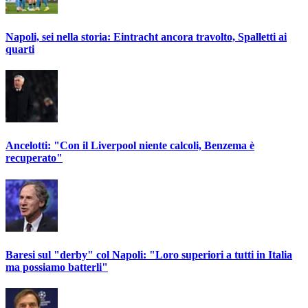
Napoli, sei nella storia: Eintracht ancora travolto, Spalletti ai
quarti
Ancelotti: "Con il Liverpool niente calcoli, Benzema è
recuperato"
Baresi sul "derby" col Napoli: "Loro superiori a tutti in Italia
ma possiamo batterli"