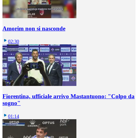
Amorim non si nasconde
02:30
Fiorentina, ufficiale arrivo Mastantuono: "Colpo da
sogno"
01:14