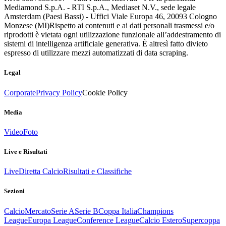
Mediamond S.p.A. - RTI S.p.A., Mediaset N.V., sede legale
Amsterdam (Paesi Bassi) - Uffici Viale Europa 46, 20093 Cologno
Monzese (MI)
Rispetto ai contenuti e ai dati personali trasmessi e/o
riprodotti è vietata ogni utilizzazione funzionale all’addestramento di
sistemi di intelligenza artificiale generativa. È altresì fatto divieto
espresso di utilizzare mezzi automatizzati di data scraping.
Legal
Corporate
Privacy Policy
Cookie Policy
Media
Video
Foto
Live e Risultati
Live
Diretta Calcio
Risultati e Classifiche
Sezioni
Calcio
Mercato
Serie A
Serie B
Coppa Italia
Champions
League
Europa League
Conference League
Calcio Estero
Supercoppa