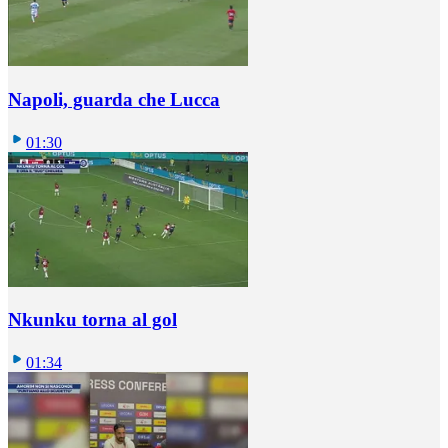
Napoli, guarda che Lucca
01:30
Nkunku torna al gol
01:34