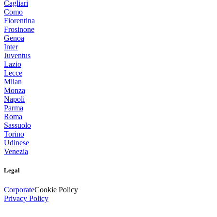
Cagliari
Como
Fiorentina
Frosinone
Genoa
Inter
Juventus
Lazio
Lecce
Milan
Monza
Napoli
Parma
Roma
Sassuolo
Torino
Udinese
Venezia
Legal
Corporate
Cookie Policy
Privacy Policy