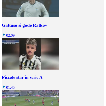
Gattuso si gode Ratkov
02:09
Piccole star in serie A
01:45