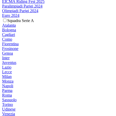
EICMA Riding Fest 2025
Paralimpiadi Parigi 2024
Olimpiadi Parigi 2024
Euro 2024
Squadra Serie A
Atalanta
Bologna
Cagliari
Como
Fiorentina
Frosinone
Genoa
Inter
Juventus
Lazio
Lecce
Milan
Monza
Napoli
Parma
Roma
Sassuolo
Torino
Udinese
Venezia