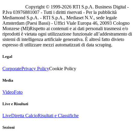
Copyright © 1999-
2026
RTI S.p.A. Business Digital -
P.Iva 03976881007 - Tutti i diritti riservati - Per la pubblicità
Mediamond S.p.A. - RTI S.p.A., Mediaset N.V., sede legale
Amsterdam (Paesi Bassi) - Uffici Viale Europa 46, 20093 Cologno
Monzese (MI)
Rispetto ai contenuti e ai dati personali trasmessi e/o
riprodotti è vietata ogni utilizzazione funzionale all’addestramento di
sistemi di intelligenza artificiale generativa. È altresì fatto divieto
espresso di utilizzare mezzi automatizzati di data scraping.
Legal
Corporate
Privacy Policy
Cookie Policy
Media
Video
Foto
Live e Risultati
Live
Diretta Calcio
Risultati e Classifiche
Sezioni