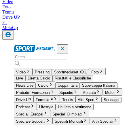
Video
Foto
Tennis
Drive UP
F1
MotoGp
Video
Pressing
Sportmediaset XXL
Foto
Live
Diretta Calcio
Risultati e Classifiche
News Live
Calcio
Coppa Italia
Supercoppa Italiana
Probabili Formazioni
Squadre
Mercato
Motori
Drive UP
Formula E
Tennis
Altri Sport
Sondaggi
Podcast
Lifestyle
Un libro a settimana
Speciali Europei
Speciali Olimpiadi
Speciale Scudetti
Speciali Mondiali
Altri Speciali