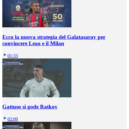
Ecco la nuova strategia del Galatasaray per
convincere Leao e il Milan
01:33
Gattuso si gode Ratkov
02:09