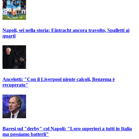
Napoli, sei nella storia: Eintracht ancora travolto, Spalletti ai
quarti
Ancelotti: "Con il Liverpool niente calcoli, Benzema è
recuperato"
Baresi sul "derby" col Napoli: "Loro superiori a tutti in Italia
ma possiamo batterli"