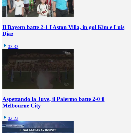
Il Bayern batte 2-1 l'Aston Villa, in gol Kim e Luis
Diaz
03:33
Aspettando la Juve, il Palermo batte 2-0 il
Melbourne City
02:23