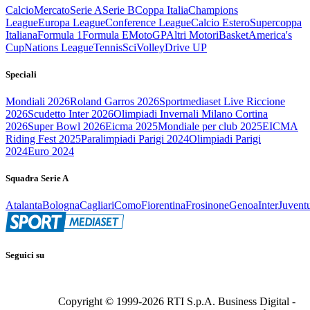
Calcio
Mercato
Serie A
Serie B
Coppa Italia
Champions
League
Europa League
Conference League
Calcio Estero
Supercoppa
Italiana
Formula 1
Formula E
MotoGP
Altri Motori
Basket
America's
Cup
Nations League
Tennis
Sci
Volley
Drive UP
Speciali
Mondiali 2026
Roland Garros 2026
Sportmediaset Live Riccione
2026
Scudetto Inter 2026
Olimpiadi Invernali Milano Cortina
2026
Super Bowl 2026
Eicma 2025
Mondiale per club 2025
EICMA
Riding Fest 2025
Paralimpiadi Parigi 2024
Olimpiadi Parigi
2024
Euro 2024
Squadra Serie A
Atalanta
Bologna
Cagliari
Como
Fiorentina
Frosinone
Genoa
Inter
Juvent
Seguici su
Copyright © 1999-
2026
RTI S.p.A. Business Digital -