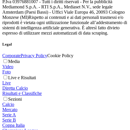
P.Iva 03976881007 - Tutti i diritti riservati - Per la pubblicità
Mediamond S.p.A. - RTI S.p.A., Mediaset N.V., sede legale
Amsterdam (Paesi Bassi) - Uffici Viale Europa 46, 20093 Cologno
Monzese (MI)
Rispetto ai contenuti e ai dati personali trasmessi e/o
riprodotti è vietata ogni utilizzazione funzionale all’addestramento di
sistemi di intelligenza artificiale generativa. È altresì fatto divieto
espresso di utilizzare mezzi automatizzati di data scraping.
Legal
Corporate
Privacy Policy
Cookie Policy
Media
Video
Foto
Live e Risultati
Live
Diretta Calcio
Risultati e Classifiche
Sezioni
Calcio
Mercato
Serie A
Serie B
Coppa Italia