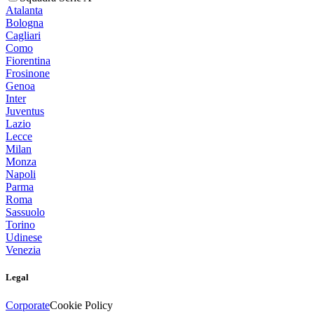
Atalanta
Bologna
Cagliari
Como
Fiorentina
Frosinone
Genoa
Inter
Juventus
Lazio
Lecce
Milan
Monza
Napoli
Parma
Roma
Sassuolo
Torino
Udinese
Venezia
Legal
Corporate
Cookie Policy