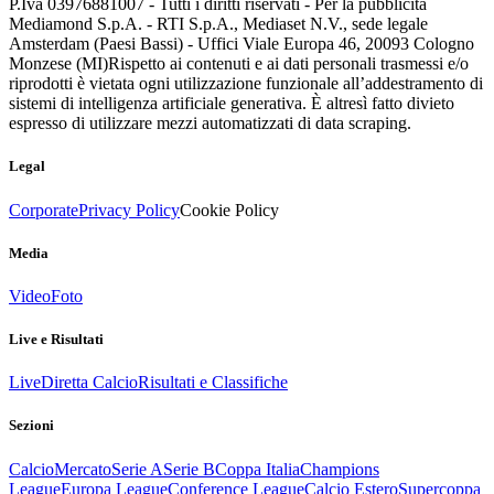
P.Iva 03976881007 - Tutti i diritti riservati - Per la pubblicità
Mediamond S.p.A. - RTI S.p.A., Mediaset N.V., sede legale
Amsterdam (Paesi Bassi) - Uffici Viale Europa 46, 20093 Cologno
Monzese (MI)
Rispetto ai contenuti e ai dati personali trasmessi e/o
riprodotti è vietata ogni utilizzazione funzionale all’addestramento di
sistemi di intelligenza artificiale generativa. È altresì fatto divieto
espresso di utilizzare mezzi automatizzati di data scraping.
Legal
Corporate
Privacy Policy
Cookie Policy
Media
Video
Foto
Live e Risultati
Live
Diretta Calcio
Risultati e Classifiche
Sezioni
Calcio
Mercato
Serie A
Serie B
Coppa Italia
Champions
League
Europa League
Conference League
Calcio Estero
Supercoppa