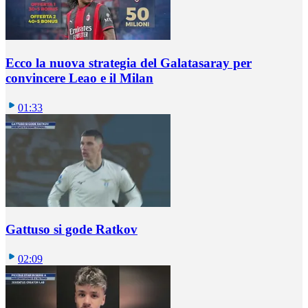
Ecco la nuova strategia del Galatasaray per
convincere Leao e il Milan
01:33
Gattuso si gode Ratkov
02:09