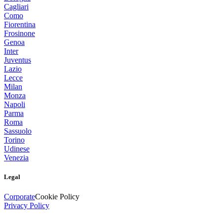
Cagliari
Como
Fiorentina
Frosinone
Genoa
Inter
Juventus
Lazio
Lecce
Milan
Monza
Napoli
Parma
Roma
Sassuolo
Torino
Udinese
Venezia
Legal
Corporate
Cookie Policy
Privacy Policy