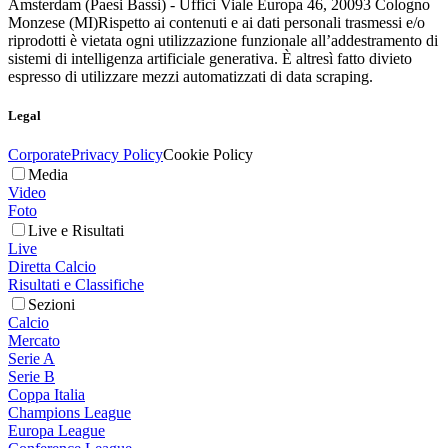
Amsterdam (Paesi Bassi) - Uffici Viale Europa 46, 20093 Cologno
Monzese (MI)
Rispetto ai contenuti e ai dati personali trasmessi e/o
riprodotti è vietata ogni utilizzazione funzionale all’addestramento di
sistemi di intelligenza artificiale generativa. È altresì fatto divieto
espresso di utilizzare mezzi automatizzati di data scraping.
Legal
Corporate
Privacy Policy
Cookie Policy
Media
Video
Foto
Live e Risultati
Live
Diretta Calcio
Risultati e Classifiche
Sezioni
Calcio
Mercato
Serie A
Serie B
Coppa Italia
Champions League
Europa League