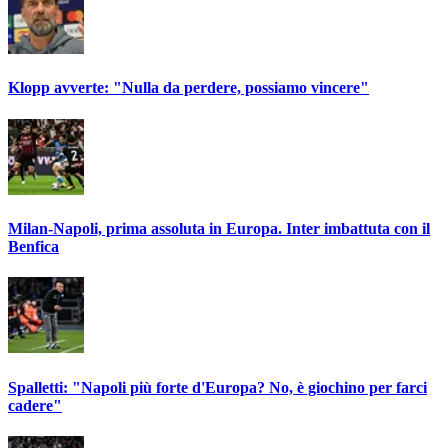
Klopp avverte: "Nulla da perdere, possiamo vincere"
Milan-Napoli, prima assoluta in Europa. Inter imbattuta con il
Benfica
Spalletti: "Napoli più forte d'Europa? No, è giochino per farci
cadere"