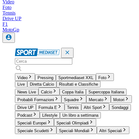
Video
Foto
Tennis
Drive UP
F1
MotoGp
Video
Pressing
Sportmediaset XXL
Foto
Live
Diretta Calcio
Risultati e Classifiche
News Live
Calcio
Coppa Italia
Supercoppa Italiana
Probabili Formazioni
Squadre
Mercato
Motori
Drive UP
Formula E
Tennis
Altri Sport
Sondaggi
Podcast
Lifestyle
Un libro a settimana
Speciali Europei
Speciali Olimpiadi
Speciale Scudetti
Speciali Mondiali
Altri Speciali