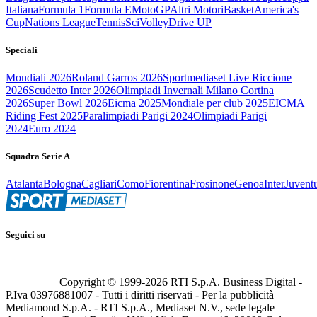
Italiana
Formula 1
Formula E
MotoGP
Altri Motori
Basket
America's
Cup
Nations League
Tennis
Sci
Volley
Drive UP
Speciali
Mondiali 2026
Roland Garros 2026
Sportmediaset Live Riccione
2026
Scudetto Inter 2026
Olimpiadi Invernali Milano Cortina
2026
Super Bowl 2026
Eicma 2025
Mondiale per club 2025
EICMA
Riding Fest 2025
Paralimpiadi Parigi 2024
Olimpiadi Parigi
2024
Euro 2024
Squadra Serie A
Atalanta
Bologna
Cagliari
Como
Fiorentina
Frosinone
Genoa
Inter
Juvent
Seguici su
Copyright © 1999-
2026
RTI S.p.A. Business Digital -
P.Iva 03976881007 - Tutti i diritti riservati - Per la pubblicità
Mediamond S.p.A. - RTI S.p.A., Mediaset N.V., sede legale