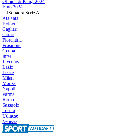
Olimpiadi Parigi 2024
Euro 2024
Squadra Serie A
Atalanta
Bologna
Cagliari
Como
Fiorentina
Frosinone
Genoa
Inter
Juventus
Lazio
Lecce
Milan
Monza
Napoli
Parma
Roma
Sassuolo
Torino
Udinese
Venezia