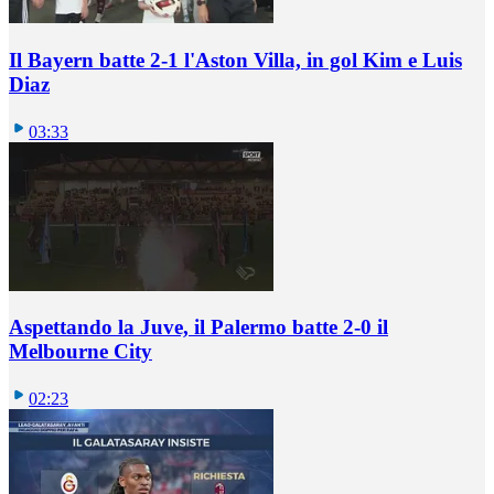
Il Bayern batte 2-1 l'Aston Villa, in gol Kim e Luis
Diaz
03:33
Aspettando la Juve, il Palermo batte 2-0 il
Melbourne City
02:23