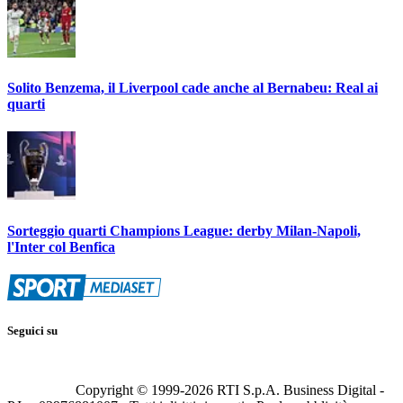
Solito Benzema, il Liverpool cade anche al Bernabeu: Real ai
quarti
Sorteggio quarti Champions League: derby Milan-Napoli,
l'Inter col Benfica
Seguici su
Copyright © 1999-
2026
RTI S.p.A. Business Digital -