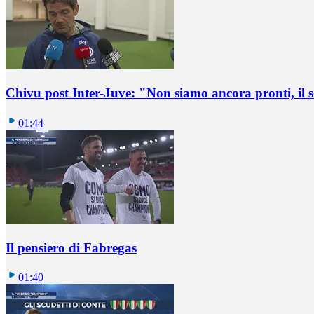
Chivu post Inter-Juve: "Non siamo ancora pronti, il
01:44
Il pensiero di Fabregas
01:40