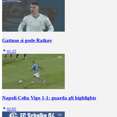
Gattuso si gode Ratkov
01:25
Napoli-Celta Vigo 1-1: guarda gli highlights
02:05