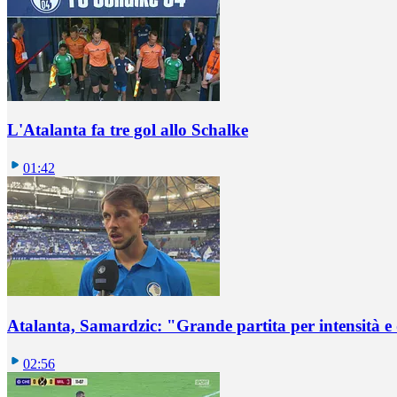
L'Atalanta fa tre gol allo Schalke
01:42
Atalanta, Samardzic: "Grande partita per intensità e
02:56