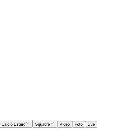
Calcio Estero
Squadre
Video
Foto
Live