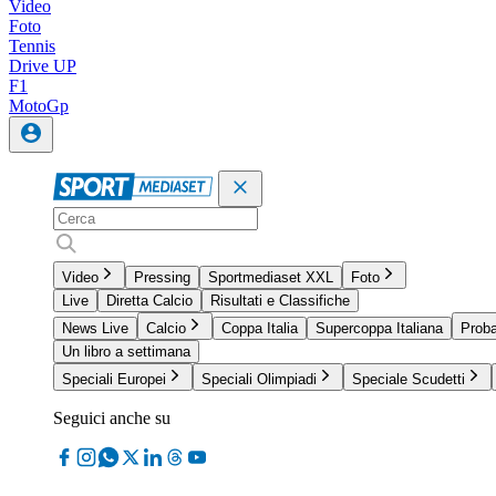
Video
Foto
Tennis
Drive UP
F1
MotoGp
Video
Pressing
Sportmediaset XXL
Foto
Live
Diretta Calcio
Risultati e Classifiche
News Live
Calcio
Coppa Italia
Supercoppa Italiana
Proba
Un libro a settimana
Speciali Europei
Speciali Olimpiadi
Speciale Scudetti
Seguici anche su