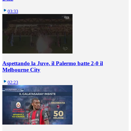
03:33
Aspettando la Juve, il Palermo batte 2-0 il
Melbourne City
02:23