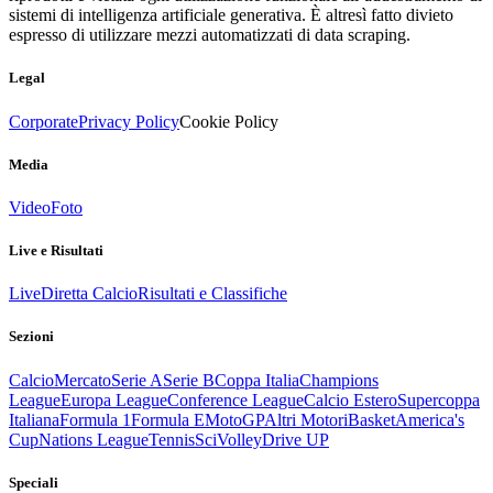
sistemi di intelligenza artificiale generativa. È altresì fatto divieto
espresso di utilizzare mezzi automatizzati di data scraping.
Legal
Corporate
Privacy Policy
Cookie Policy
Media
Video
Foto
Live e Risultati
Live
Diretta Calcio
Risultati e Classifiche
Sezioni
Calcio
Mercato
Serie A
Serie B
Coppa Italia
Champions
League
Europa League
Conference League
Calcio Estero
Supercoppa
Italiana
Formula 1
Formula E
MotoGP
Altri Motori
Basket
America's
Cup
Nations League
Tennis
Sci
Volley
Drive UP
Speciali