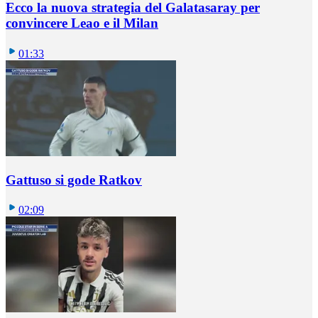
Ecco la nuova strategia del Galatasaray per
convincere Leao e il Milan
01:33
Gattuso si gode Ratkov
02:09