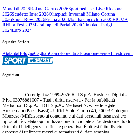
Mondiali 2026
Roland Garros 2026
Sportmediaset Live Riccione
2026
Scudetto Inter 2026
Olimpiadi Invernali Milano Cortina
2026
Super Bowl 2026
Eicma 2025
Mondiale per club 2025
EICMA
Riding Fest 2025
Paralimpiadi Parigi 2024
Olimpiadi Parigi
2024
Euro 2024
Squadra Serie A
Atalanta
Bologna
Cagliari
Como
Fiorentina
Frosinone
Genoa
Inter
Juvent
Seguici su
Copyright © 1999-
2026
RTI S.p.A. Business Digital -
P.Iva 03976881007 - Tutti i diritti riservati - Per la pubblicità
Mediamond S.p.A. - RTI S.p.A., Mediaset N.V., sede legale
Amsterdam (Paesi Bassi) - Uffici Viale Europa 46, 20093 Cologno
Monzese (MI)
Rispetto ai contenuti e ai dati personali trasmessi e/o
riprodotti è vietata ogni utilizzazione funzionale all’addestramento di
sistemi di intelligenza artificiale generativa. È altresì fatto divieto
espresso di utilizzare mezzi automatizzati di data scraping.