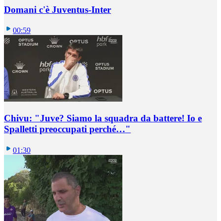
Domani c'è Juventus-Inter
00:59
Chivu: "Juve? Siamo la squadra da battere! Io e
Spalletti preoccupati perché…"
01:30