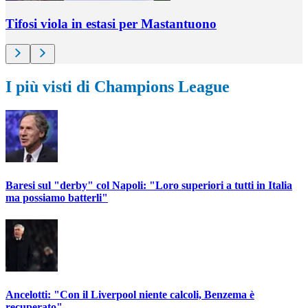
Tifosi viola in estasi per Mastantuono
I più visti di Champions League
Baresi sul "derby" col Napoli: "Loro superiori a tutti in Italia
ma possiamo batterli"
Ancelotti: "Con il Liverpool niente calcoli, Benzema è
recuperato"