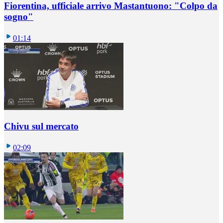
Fiorentina, ufficiale arrivo Mastantuono: "Colpo da
sogno"
01:14
Chivu sul mercato
02:09