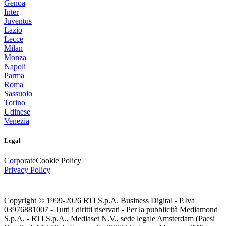
Genoa
Inter
Juventus
Lazio
Lecce
Milan
Monza
Napoli
Parma
Roma
Sassuolo
Torino
Udinese
Venezia
Legal
Corporate
Cookie Policy
Privacy Policy
Copyright © 1999-
2026
RTI S.p.A. Business Digital - P.Iva
03976881007 - Tutti i diritti riservati - Per la pubblicità Mediamond
S.p.A. - RTI S.p.A., Mediaset N.V., sede legale Amsterdam (Paesi