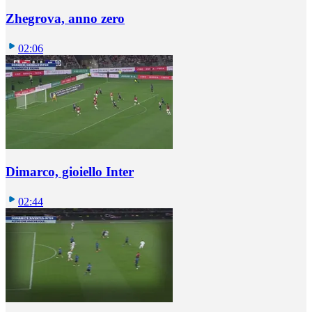
Zhegrova, anno zero
02:06
Dimarco, gioiello Inter
02:44