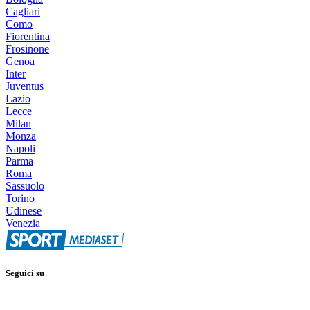
Cagliari
Como
Fiorentina
Frosinone
Genoa
Inter
Juventus
Lazio
Lecce
Milan
Monza
Napoli
Parma
Roma
Sassuolo
Torino
Udinese
Venezia
Seguici su