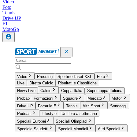
Video
Foto
Tennis
Drive UP
F1
MotoGp
Video
Pressing
Sportmediaset XXL
Foto
Live
Diretta Calcio
Risultati e Classifiche
News Live
Calcio
Coppa Italia
Supercoppa Italiana
Probabili Formazioni
Squadre
Mercato
Motori
Drive UP
Formula E
Tennis
Altri Sport
Sondaggi
Podcast
Lifestyle
Un libro a settimana
Speciali Europei
Speciali Olimpiadi
Speciale Scudetti
Speciali Mondiali
Altri Speciali