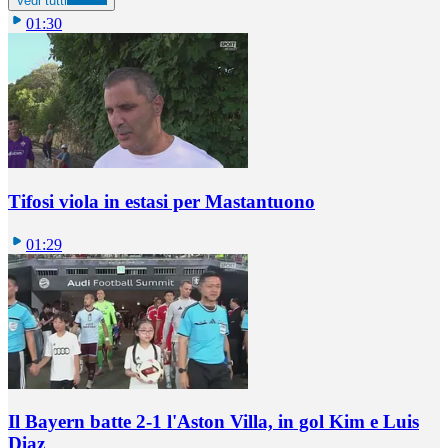
Vedi tutti
01:30
Tifosi viola in estasi per Mastantuono
01:29
Il Bayern batte 2-1 l'Aston Villa, in gol Kim e Luis
Diaz