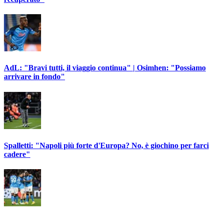
AdL: "Bravi tutti, il viaggio continua" | Osimhen: "Possiamo
arrivare in fondo"
Spalletti: "Napoli più forte d'Europa? No, è giochino per farci
cadere"