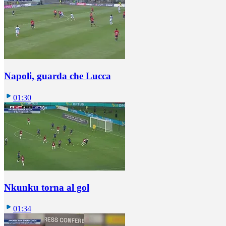
Napoli, guarda che Lucca
01:30
Nkunku torna al gol
01:34