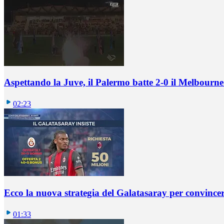
Aspettando la Juve, il Palermo batte 2-0 il Melbourne
02:23
Ecco la nuova strategia del Galatasaray per convincer
01:33