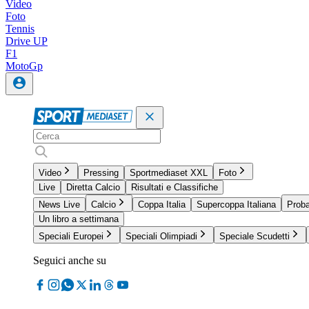
Video
Foto
Tennis
Drive UP
F1
MotoGp
Video
Pressing
Sportmediaset XXL
Foto
Live
Diretta Calcio
Risultati e Classifiche
News Live
Calcio
Coppa Italia
Supercoppa Italiana
Proba
Un libro a settimana
Speciali Europei
Speciali Olimpiadi
Speciale Scudetti
Seguici anche su