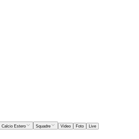
Calcio Estero
Squadre
Video
Foto
Live