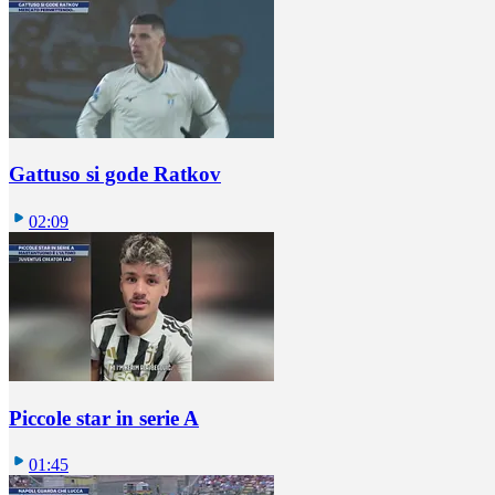
Gattuso si gode Ratkov
02:09
Piccole star in serie A
01:45