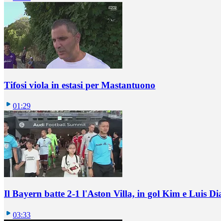
Tifosi viola in estasi per Mastantuono
01:29
Il Bayern batte 2-1 l'Aston Villa, in gol Kim e Luis Di
03:33