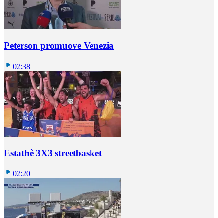
Peterson promuove Venezia
02:38
Estathè 3X3 streetbasket
02:20