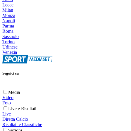
Lecce
Milan
Monza
Napoli
Parma
Roma
Sassuolo
Torino
Udinese
Venezia
Seguici su
Media
Video
Foto
Live e Risultati
Live
Diretta Calcio
Risultati e Classifiche
Sezioni