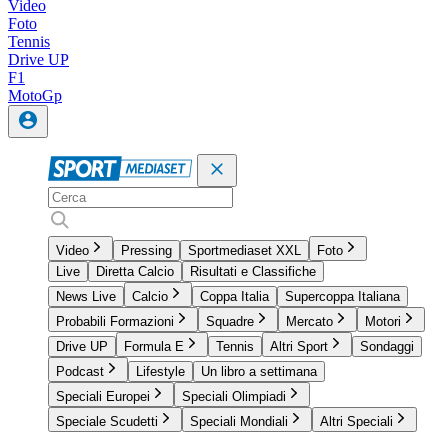
Video
Foto
Tennis
Drive UP
F1
MotoGp
Video
Pressing
Sportmediaset XXL
Foto
Live
Diretta Calcio
Risultati e Classifiche
News Live
Calcio
Coppa Italia
Supercoppa Italiana
Probabili Formazioni
Squadre
Mercato
Motori
Drive UP
Formula E
Tennis
Altri Sport
Sondaggi
Podcast
Lifestyle
Un libro a settimana
Speciali Europei
Speciali Olimpiadi
Speciale Scudetti
Speciali Mondiali
Altri Speciali