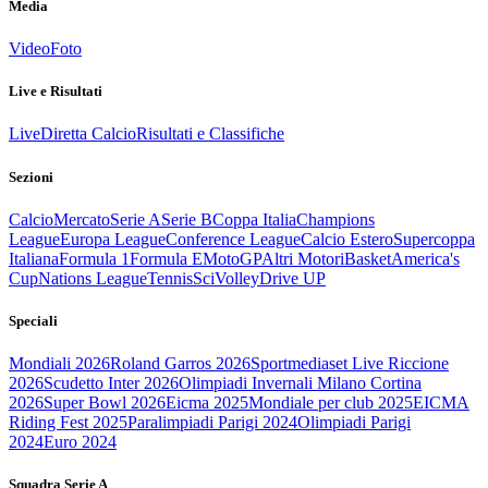
Media
Video
Foto
Live e Risultati
Live
Diretta Calcio
Risultati e Classifiche
Sezioni
Calcio
Mercato
Serie A
Serie B
Coppa Italia
Champions
League
Europa League
Conference League
Calcio Estero
Supercoppa
Italiana
Formula 1
Formula E
MotoGP
Altri Motori
Basket
America's
Cup
Nations League
Tennis
Sci
Volley
Drive UP
Speciali
Mondiali 2026
Roland Garros 2026
Sportmediaset Live Riccione
2026
Scudetto Inter 2026
Olimpiadi Invernali Milano Cortina
2026
Super Bowl 2026
Eicma 2025
Mondiale per club 2025
EICMA
Riding Fest 2025
Paralimpiadi Parigi 2024
Olimpiadi Parigi
2024
Euro 2024
Squadra Serie A