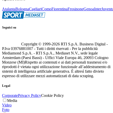
Atalanta
Bologna
Cagliari
Como
Fiorentina
Frosinone
Genoa
Inter
Juvent
Seguici su
Copyright © 1999-
2026
RTI S.p.A. Business Digital -
P.Iva 03976881007 - Tutti i diritti riservati - Per la pubblicità
Mediamond S.p.A. - RTI S.p.A., Mediaset N.V., sede legale
Amsterdam (Paesi Bassi) - Uffici Viale Europa 46, 20093 Cologno
Monzese (MI)
Rispetto ai contenuti e ai dati personali trasmessi e/o
riprodotti è vietata ogni utilizzazione funzionale all’addestramento di
sistemi di intelligenza artificiale generativa. È altresì fatto divieto
espresso di utilizzare mezzi automatizzati di data scraping.
Legal
Corporate
Privacy Policy
Cookie Policy
Media
Video
Foto