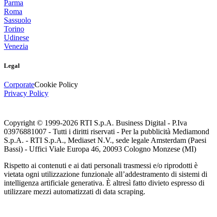
Parma
Roma
Sassuolo
Torino
Udinese
Venezia
Legal
Corporate
Cookie Policy
Privacy Policy
Copyright © 1999-
2026
RTI S.p.A. Business Digital - P.Iva
03976881007 - Tutti i diritti riservati - Per la pubblicità Mediamond
S.p.A. - RTI S.p.A., Mediaset N.V., sede legale Amsterdam (Paesi
Bassi) - Uffici Viale Europa 46, 20093 Cologno Monzese (MI)
Rispetto ai contenuti e ai dati personali trasmessi e/o riprodotti è
vietata ogni utilizzazione funzionale all’addestramento di sistemi di
intelligenza artificiale generativa. È altresì fatto divieto espresso di
utilizzare mezzi automatizzati di data scraping.