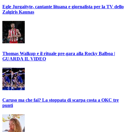
Egle Jurgaityte, cantante lituana e giornalista per la TV dello
Zalgiris Kaunas
Thomas Walkup e il rituale pre-gara alla Rocky Balboa |
GUARDA IL VIDEO
Caruso ma che fai? La stoppata di scarpa costa a OKC tre
punti