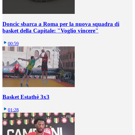
Doncic sbarca a Roma per la nuova squadra di
basket della Capitale: "Voglio vincere"
00:59
Basket Estathè 3x3
01:28