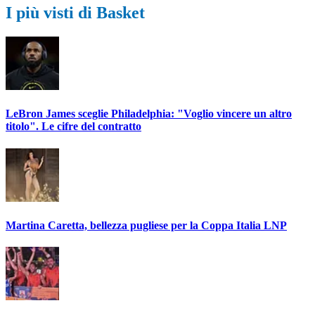
I più visti di Basket
LeBron James sceglie Philadelphia: "Voglio vincere un altro
titolo". Le cifre del contratto
Martina Caretta, bellezza pugliese per la Coppa Italia LNP