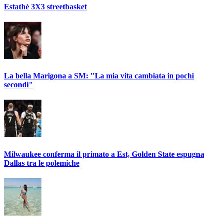
Estathè 3X3 streetbasket
La bella Marigona a SM: "La mia vita cambiata in pochi
secondi"
Milwaukee conferma il primato a Est, Golden State espugna
Dallas tra le polemiche