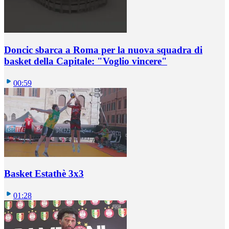
Doncic sbarca a Roma per la nuova squadra di
basket della Capitale: "Voglio vincere"
00:59
Basket Estathè 3x3
01:28