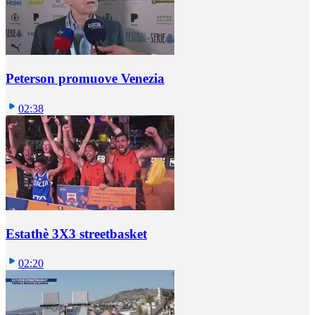
Peterson promuove Venezia
02:38
Estathè 3X3 streetbasket
02:20