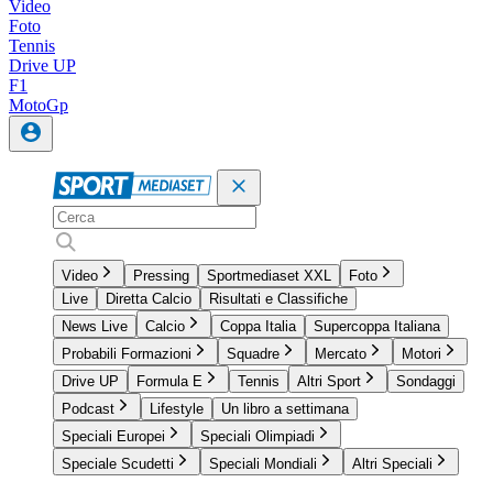
Video
Foto
Tennis
Drive UP
F1
MotoGp
Video
Pressing
Sportmediaset XXL
Foto
Live
Diretta Calcio
Risultati e Classifiche
News Live
Calcio
Coppa Italia
Supercoppa Italiana
Probabili Formazioni
Squadre
Mercato
Motori
Drive UP
Formula E
Tennis
Altri Sport
Sondaggi
Podcast
Lifestyle
Un libro a settimana
Speciali Europei
Speciali Olimpiadi
Speciale Scudetti
Speciali Mondiali
Altri Speciali