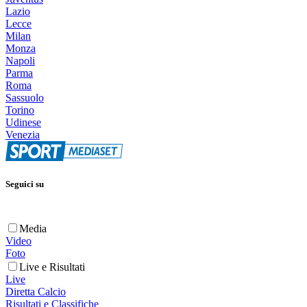
Lazio
Lecce
Milan
Monza
Napoli
Parma
Roma
Sassuolo
Torino
Udinese
Venezia
Seguici su
Media
Video
Foto
Live e Risultati
Live
Diretta Calcio
Risultati e Classifiche