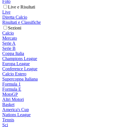
Foto
Live e Risultati
Live
Diretta Calcio
Risultati e Classifiche
Sezioni
Calcio
Mercato
Serie A
Serie B
Coppa Italia
Champions League
Europa League
Conference League
Calcio Estero
Supercoppa Italiana
Formula 1
Formula E
MotoGP
Altri Motori
Basket
America's Cup
Nations League
Tennis
Sci