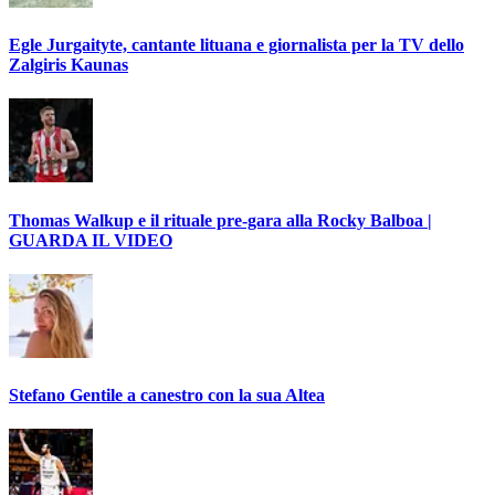
Egle Jurgaityte, cantante lituana e giornalista per la TV dello
Zalgiris Kaunas
Thomas Walkup e il rituale pre-gara alla Rocky Balboa |
GUARDA IL VIDEO
Stefano Gentile a canestro con la sua Altea