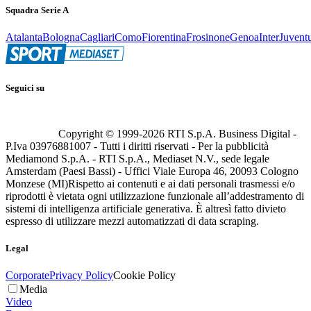
Squadra Serie A
Atalanta
Bologna
Cagliari
Como
Fiorentina
Frosinone
Genoa
Inter
Juvent
Seguici su
Copyright © 1999-
2026
RTI S.p.A. Business Digital -
P.Iva 03976881007 - Tutti i diritti riservati - Per la pubblicità
Mediamond S.p.A. - RTI S.p.A., Mediaset N.V., sede legale
Amsterdam (Paesi Bassi) - Uffici Viale Europa 46, 20093 Cologno
Monzese (MI)
Rispetto ai contenuti e ai dati personali trasmessi e/o
riprodotti è vietata ogni utilizzazione funzionale all’addestramento di
sistemi di intelligenza artificiale generativa. È altresì fatto divieto
espresso di utilizzare mezzi automatizzati di data scraping.
Legal
Corporate
Privacy Policy
Cookie Policy
Media
Video