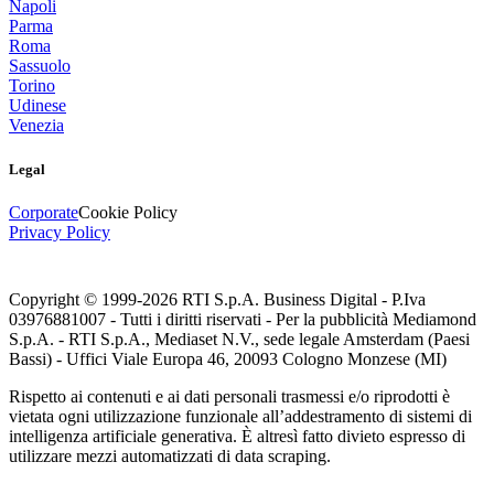
Napoli
Parma
Roma
Sassuolo
Torino
Udinese
Venezia
Legal
Corporate
Cookie Policy
Privacy Policy
Copyright © 1999-
2026
RTI S.p.A. Business Digital - P.Iva
03976881007 - Tutti i diritti riservati - Per la pubblicità Mediamond
S.p.A. - RTI S.p.A., Mediaset N.V., sede legale Amsterdam (Paesi
Bassi) - Uffici Viale Europa 46, 20093 Cologno Monzese (MI)
Rispetto ai contenuti e ai dati personali trasmessi e/o riprodotti è
vietata ogni utilizzazione funzionale all’addestramento di sistemi di
intelligenza artificiale generativa. È altresì fatto divieto espresso di
utilizzare mezzi automatizzati di data scraping.