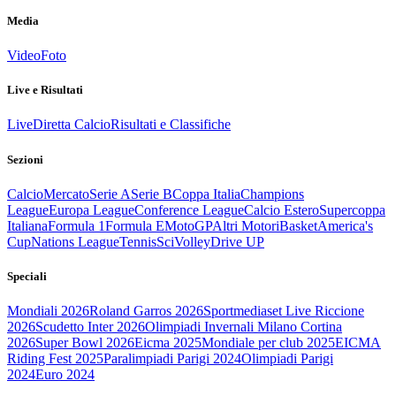
Media
Video
Foto
Live e Risultati
Live
Diretta Calcio
Risultati e Classifiche
Sezioni
Calcio
Mercato
Serie A
Serie B
Coppa Italia
Champions
League
Europa League
Conference League
Calcio Estero
Supercoppa
Italiana
Formula 1
Formula E
MotoGP
Altri Motori
Basket
America's
Cup
Nations League
Tennis
Sci
Volley
Drive UP
Speciali
Mondiali 2026
Roland Garros 2026
Sportmediaset Live Riccione
2026
Scudetto Inter 2026
Olimpiadi Invernali Milano Cortina
2026
Super Bowl 2026
Eicma 2025
Mondiale per club 2025
EICMA
Riding Fest 2025
Paralimpiadi Parigi 2024
Olimpiadi Parigi
2024
Euro 2024