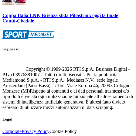
Coppa Italia LNP, Brienza sfida Pillastrini: oggi la finale
Cantù-Cividale
Seguici su
Copyright © 1999-
2026
RTI S.p.A. Business Digital -
P.Iva 03976881007 - Tutti i diritti riservati - Per la pubblicità
Mediamond S.p.A. - RTI S.p.A., Mediaset N.V., sede legale
Amsterdam (Paesi Bassi) - Uffici Viale Europa 46, 20093 Cologno
Monzese (MI)
Rispetto ai contenuti e ai dati personali trasmessi e/o
riprodotti è vietata ogni utilizzazione funzionale all’addestramento di
sistemi di intelligenza artificiale generativa. È altresì fatto divieto
espresso di utilizzare mezzi automatizzati di data scraping.
Legal
Corporate
Privacy Policy
Cookie Policy