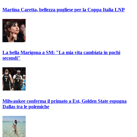
Martina Caretta, bellezza pugliese per la Coppa Italia LNP
La bella Marigona a SM: "La mia vita cambiata in pochi
secondi"
Milwaukee conferma il primato a Est, Golden State espugna
Dallas tra le polemiche