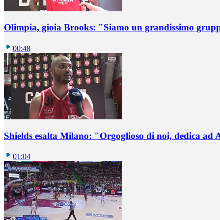
Olimpia, gioia Brooks: "Siamo un grandissimo grup
00:48
Shields esalta Milano: "Orgoglioso di noi, dedica ad
01:04