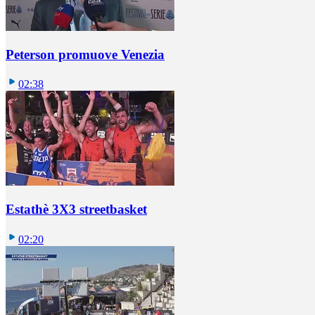
Peterson promuove Venezia
02:38
Estathè 3X3 streetbasket
02:20