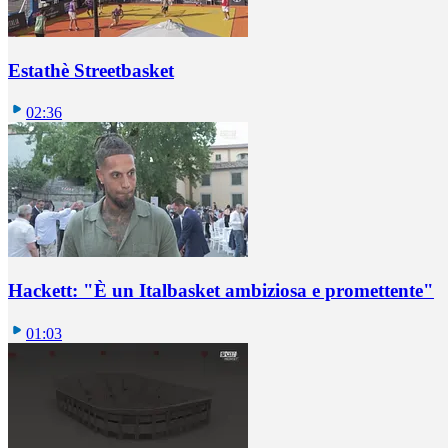
Estathè Streetbasket
02:36
Hackett: "È un Italbasket ambiziosa e promettente"
01:03