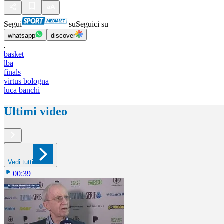
Segui
su
Seguici su
whatsapp
discover
basket
lba
finals
virtus bologna
luca banchi
Ultimi video
Vedi tutti
00:39