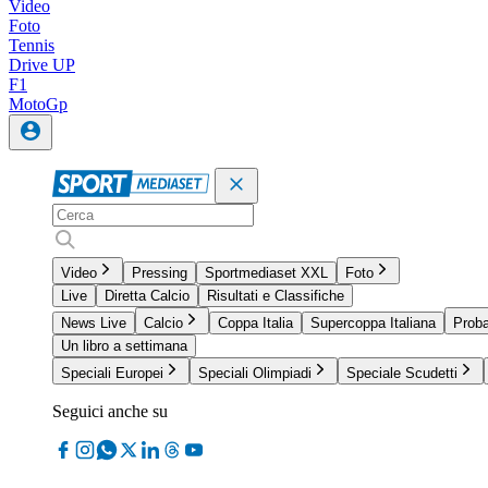
Video
Foto
Tennis
Drive UP
F1
MotoGp
Video
Pressing
Sportmediaset XXL
Foto
Live
Diretta Calcio
Risultati e Classifiche
News Live
Calcio
Coppa Italia
Supercoppa Italiana
Proba
Un libro a settimana
Speciali Europei
Speciali Olimpiadi
Speciale Scudetti
Seguici anche su