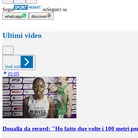
Segui
su
Seguici su
whatsapp
discover
Ultimi video
Vedi tutti
01:05
Doualla da record: "Ho fatto due volte i 100 metri pe