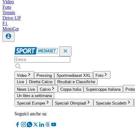
Video
Foto
Tennis
Drive UP
F1
MotoGp
Video
Pressing
Sportmediaset XXL
Foto
Live
Diretta Calcio
Risultati e Classifiche
News Live
Calcio
Coppa Italia
Supercoppa Italiana
Proba
Un libro a settimana
Speciali Europei
Speciali Olimpiadi
Speciale Scudetti
Seguici anche su