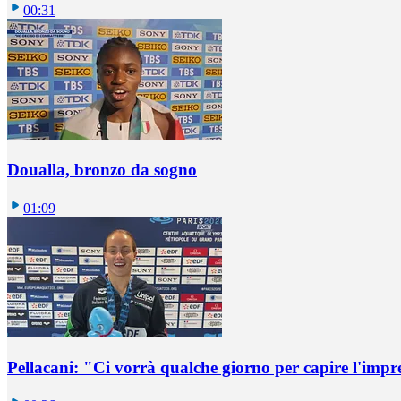
00:31
Doualla, bronzo da sogno
01:09
Pellacani: "Ci vorrà qualche giorno per capire l'impr