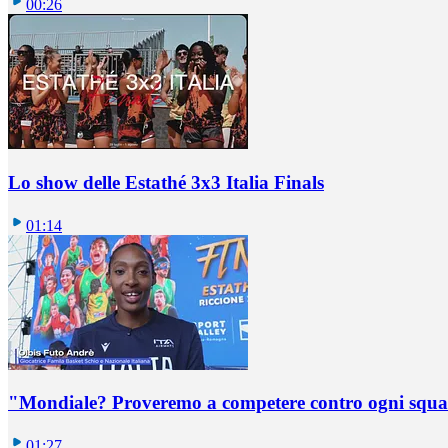
00:26
Lo show delle Estathé 3x3 Italia Finals
01:14
"Mondiale? Proveremo a competere contro ogni squadr
01:27