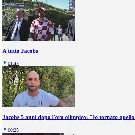
A tutto Jacobs
01:43
Jacobs 5 anni dopo l'oro olimpico: "Io tornato quel
00:25