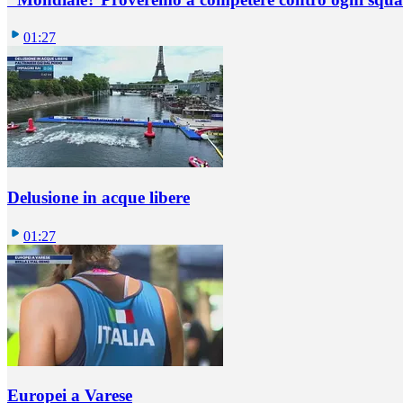
01:27
Delusione in acque libere
01:27
Europei a Varese