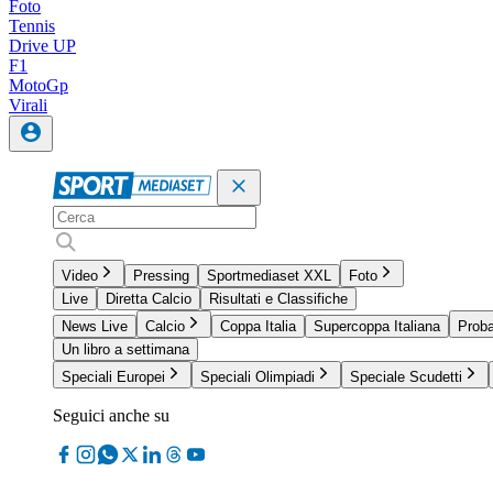
Foto
Tennis
Drive UP
F1
MotoGp
Virali
Video
Pressing
Sportmediaset XXL
Foto
Live
Diretta Calcio
Risultati e Classifiche
News Live
Calcio
Coppa Italia
Supercoppa Italiana
Proba
Un libro a settimana
Speciali Europei
Speciali Olimpiadi
Speciale Scudetti
Seguici anche su