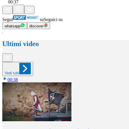
00:37
Segui
su
Seguici su
whatsapp
discover
Ultimi video
Vedi tutti
00:38