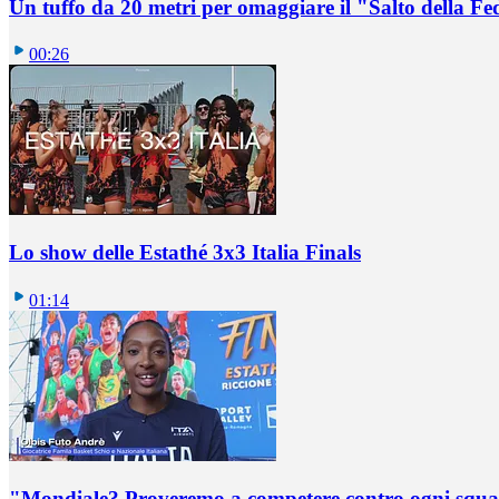
Un tuffo da 20 metri per omaggiare il "Salto della Fe
00:26
Lo show delle Estathé 3x3 Italia Finals
01:14
"Mondiale? Proveremo a competere contro ogni squadr