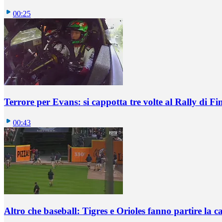
00:25
Terrore per Evans: si cappotta tre volte al Rally di Fi
00:43
Altro che baseball: Tigres e Orioles fanno partire la ca