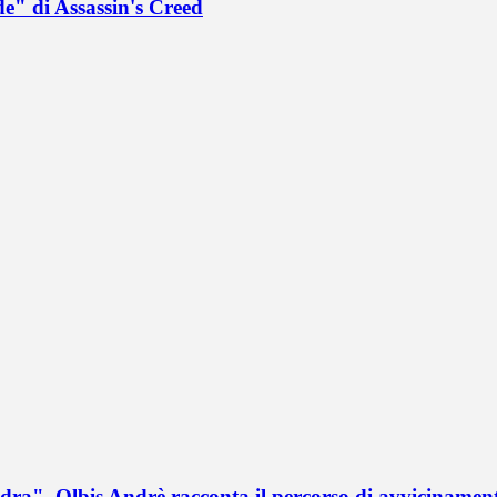
de" di Assassin's Creed
a". Olbis Andrè racconta il percorso di avvicinament