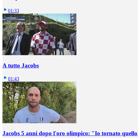
01:33
A tutto Jacobs
01:43
Jacobs 5 anni dopo l'oro olimpico: "Io tornato quel