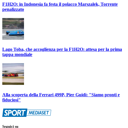
F1H2O: in Indonesia fa festa il polacco Marszalek, Torrente
penalizzato
Lago Toba, che accoglienza per la F1H2O: attesa per la prima
tappa mondiale
Alla scoperta della Ferrari 499P, Pier Guidi: "Siamo pronti e
fiduciosi"
Seguici su