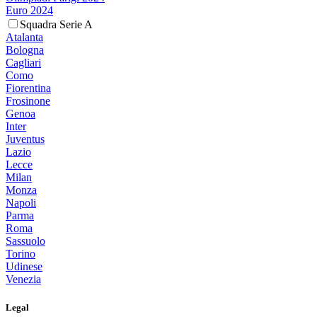
Euro 2024
Squadra Serie A
Atalanta
Bologna
Cagliari
Como
Fiorentina
Frosinone
Genoa
Inter
Juventus
Lazio
Lecce
Milan
Monza
Napoli
Parma
Roma
Sassuolo
Torino
Udinese
Venezia
Legal