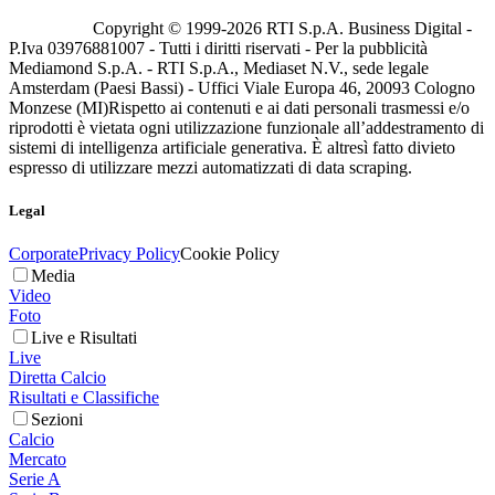
Copyright © 1999-
2026
RTI S.p.A. Business Digital -
P.Iva 03976881007 - Tutti i diritti riservati - Per la pubblicità
Mediamond S.p.A. - RTI S.p.A., Mediaset N.V., sede legale
Amsterdam (Paesi Bassi) - Uffici Viale Europa 46, 20093 Cologno
Monzese (MI)
Rispetto ai contenuti e ai dati personali trasmessi e/o
riprodotti è vietata ogni utilizzazione funzionale all’addestramento di
sistemi di intelligenza artificiale generativa. È altresì fatto divieto
espresso di utilizzare mezzi automatizzati di data scraping.
Legal
Corporate
Privacy Policy
Cookie Policy
Media
Video
Foto
Live e Risultati
Live
Diretta Calcio
Risultati e Classifiche
Sezioni
Calcio
Mercato
Serie A