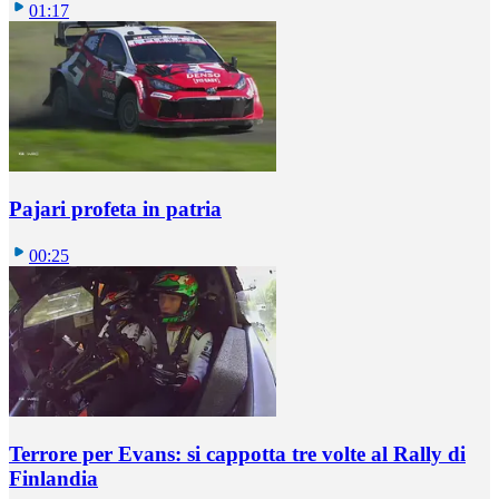
01:17
Pajari profeta in patria
00:25
Terrore per Evans: si cappotta tre volte al Rally di
Finlandia