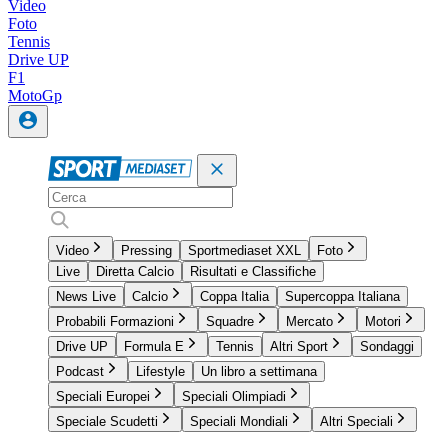
Video
Foto
Tennis
Drive UP
F1
MotoGp
Video
Pressing
Sportmediaset XXL
Foto
Live
Diretta Calcio
Risultati e Classifiche
News Live
Calcio
Coppa Italia
Supercoppa Italiana
Probabili Formazioni
Squadre
Mercato
Motori
Drive UP
Formula E
Tennis
Altri Sport
Sondaggi
Podcast
Lifestyle
Un libro a settimana
Speciali Europei
Speciali Olimpiadi
Speciale Scudetti
Speciali Mondiali
Altri Speciali