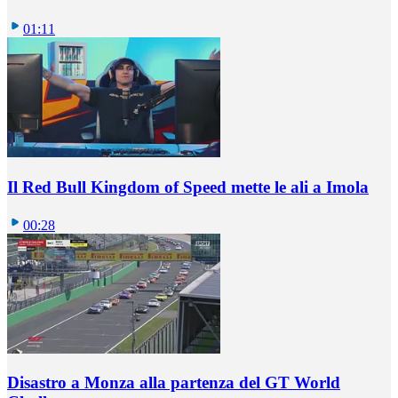
01:11
Il Red Bull Kingdom of Speed mette le ali a Imola
00:28
Disastro a Monza alla partenza del GT World