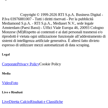
Copyright © 1999-
2026
RTI S.p.A. Business Digital -
P.Iva 03976881007 - Tutti i diritti riservati - Per la pubblicità
Mediamond S.p.A. - RTI S.p.A., Mediaset N.V., sede legale
Amsterdam (Paesi Bassi) - Uffici Viale Europa 46, 20093 Cologno
Monzese (MI)
Rispetto ai contenuti e ai dati personali trasmessi e/o
riprodotti è vietata ogni utilizzazione funzionale all’addestramento di
sistemi di intelligenza artificiale generativa. È altresì fatto divieto
espresso di utilizzare mezzi automatizzati di data scraping.
Legal
Corporate
Privacy Policy
Cookie Policy
Media
Video
Foto
Live e Risultati
Live
Diretta Calcio
Risultati e Classifiche