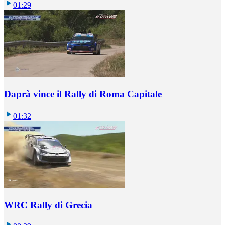
01:29
Daprà vince il Rally di Roma Capitale
01:32
WRC Rally di Grecia