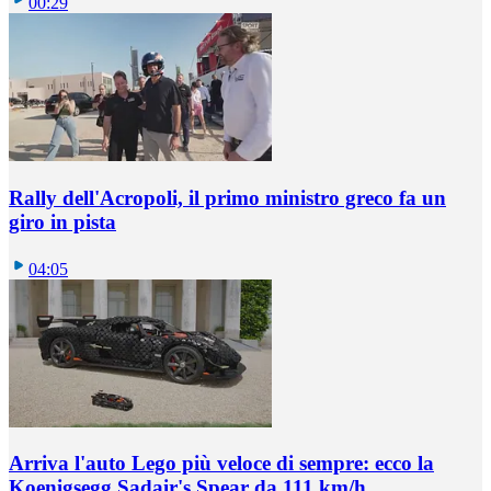
00:29
Rally dell'Acropoli, il primo ministro greco fa un
giro in pista
04:05
Arriva l'auto Lego più veloce di sempre: ecco la
Koenigsegg Sadair's Spear da 111 km/h