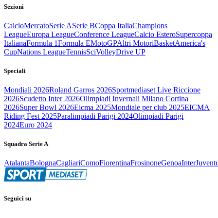
Sezioni
Calcio
Mercato
Serie A
Serie B
Coppa Italia
Champions
League
Europa League
Conference League
Calcio Estero
Supercoppa
Italiana
Formula 1
Formula E
MotoGP
Altri Motori
Basket
America's
Cup
Nations League
Tennis
Sci
Volley
Drive UP
Speciali
Mondiali 2026
Roland Garros 2026
Sportmediaset Live Riccione
2026
Scudetto Inter 2026
Olimpiadi Invernali Milano Cortina
2026
Super Bowl 2026
Eicma 2025
Mondiale per club 2025
EICMA
Riding Fest 2025
Paralimpiadi Parigi 2024
Olimpiadi Parigi
2024
Euro 2024
Squadra Serie A
Atalanta
Bologna
Cagliari
Como
Fiorentina
Frosinone
Genoa
Inter
Juvent
Seguici su