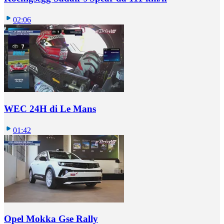
02:06
WEC 24H di Le Mans
01:42
Opel Mokka Gse Rally