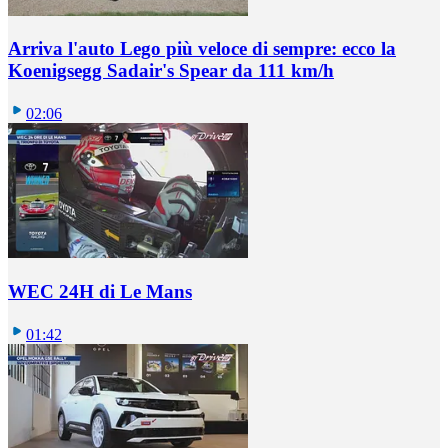
Arriva l'auto Lego più veloce di sempre: ecco la
Koenigsegg Sadair's Spear da 111 km/h
02:06
WEC 24H di Le Mans
01:42