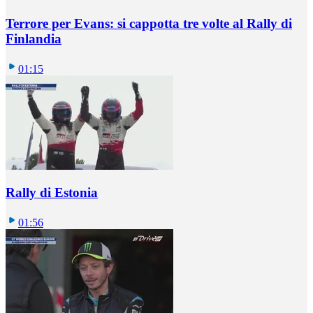
Terrore per Evans: si cappotta tre volte al Rally di
Finlandia
01:15
Rally di Estonia
01:56