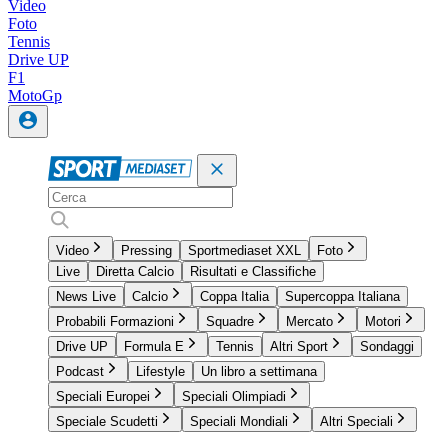
Video
Foto
Tennis
Drive UP
F1
MotoGp
Video
Pressing
Sportmediaset XXL
Foto
Live
Diretta Calcio
Risultati e Classifiche
News Live
Calcio
Coppa Italia
Supercoppa Italiana
Probabili Formazioni
Squadre
Mercato
Motori
Drive UP
Formula E
Tennis
Altri Sport
Sondaggi
Podcast
Lifestyle
Un libro a settimana
Speciali Europei
Speciali Olimpiadi
Speciale Scudetti
Speciali Mondiali
Altri Speciali