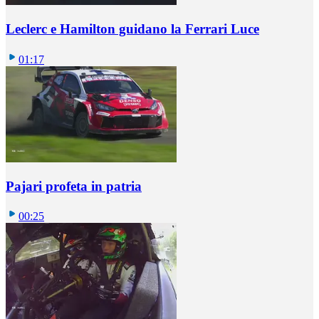
Leclerc e Hamilton guidano la Ferrari Luce
01:17
Pajari profeta in patria
00:25