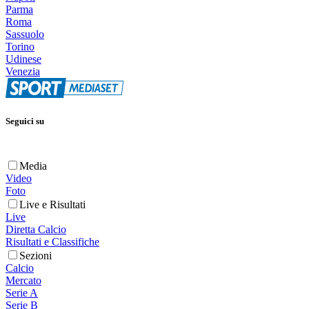
Parma
Roma
Sassuolo
Torino
Udinese
Venezia
Seguici su
Media
Video
Foto
Live e Risultati
Live
Diretta Calcio
Risultati e Classifiche
Sezioni
Calcio
Mercato
Serie A
Serie B