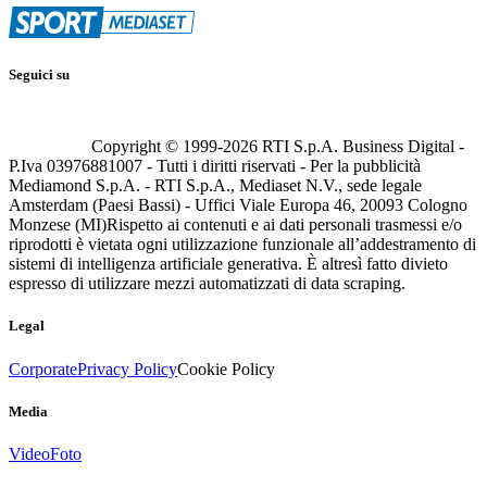
Seguici su
Copyright © 1999-
2026
RTI S.p.A. Business Digital -
P.Iva 03976881007 - Tutti i diritti riservati - Per la pubblicità
Mediamond S.p.A. - RTI S.p.A., Mediaset N.V., sede legale
Amsterdam (Paesi Bassi) - Uffici Viale Europa 46, 20093 Cologno
Monzese (MI)
Rispetto ai contenuti e ai dati personali trasmessi e/o
riprodotti è vietata ogni utilizzazione funzionale all’addestramento di
sistemi di intelligenza artificiale generativa. È altresì fatto divieto
espresso di utilizzare mezzi automatizzati di data scraping.
Legal
Corporate
Privacy Policy
Cookie Policy
Media
Video
Foto