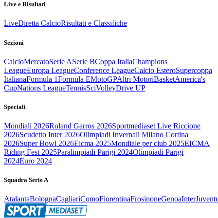
Live e Risultati
Live
Diretta Calcio
Risultati e Classifiche
Sezioni
Calcio
Mercato
Serie A
Serie B
Coppa Italia
Champions
League
Europa League
Conference League
Calcio Estero
Supercoppa
Italiana
Formula 1
Formula E
MotoGP
Altri Motori
Basket
America's
Cup
Nations League
Tennis
Sci
Volley
Drive UP
Speciali
Mondiali 2026
Roland Garros 2026
Sportmediaset Live Riccione
2026
Scudetto Inter 2026
Olimpiadi Invernali Milano Cortina
2026
Super Bowl 2026
Eicma 2025
Mondiale per club 2025
EICMA
Riding Fest 2025
Paralimpiadi Parigi 2024
Olimpiadi Parigi
2024
Euro 2024
Squadra Serie A
Atalanta
Bologna
Cagliari
Como
Fiorentina
Frosinone
Genoa
Inter
Juvent