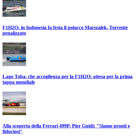
F1H2O: in Indonesia fa festa il polacco Marszalek, Torrente
penalizzato
Lago Toba, che accoglienza per la F1H2O: attesa per la prima
tappa mondiale
Alla scoperta della Ferrari 499P, Pier Guidi: "Siamo pronti e
fiduciosi"