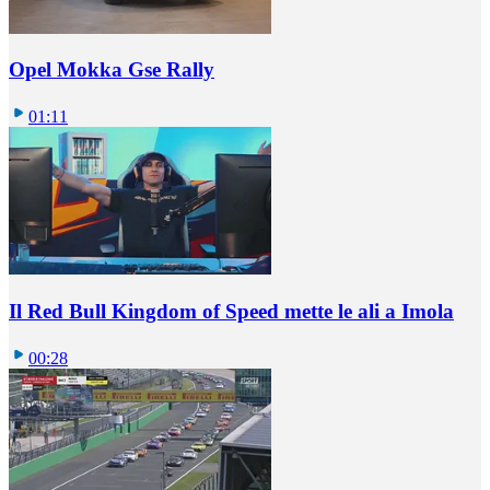
Opel Mokka Gse Rally
01:11
Il Red Bull Kingdom of Speed mette le ali a Imola
00:28