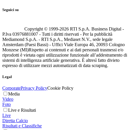
Seguici su
Copyright © 1999-
2026
RTI S.p.A. Business Digital -
P.Iva 03976881007 - Tutti i diritti riservati - Per la pubblicità
Mediamond S.p.A. - RTI S.p.A., Mediaset N.V., sede legale
Amsterdam (Paesi Bassi) - Uffici Viale Europa 46, 20093 Cologno
Monzese (MI)
Rispetto ai contenuti e ai dati personali trasmessi e/o
riprodotti è vietata ogni utilizzazione funzionale all’addestramento di
sistemi di intelligenza artificiale generativa. È altresì fatto divieto
espresso di utilizzare mezzi automatizzati di data scraping.
Legal
Corporate
Privacy Policy
Cookie Policy
Media
Video
Foto
Live e Risultati
Live
Diretta Calcio
Risultati e Classifiche