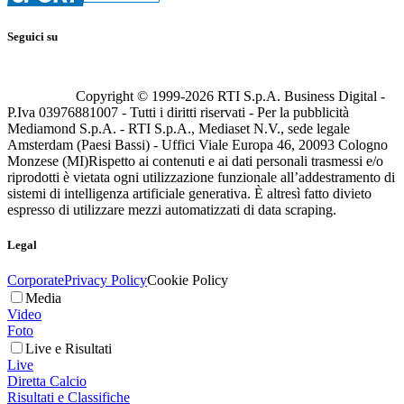
Seguici su
Copyright © 1999-
2026
RTI S.p.A. Business Digital -
P.Iva 03976881007 - Tutti i diritti riservati - Per la pubblicità
Mediamond S.p.A. - RTI S.p.A., Mediaset N.V., sede legale
Amsterdam (Paesi Bassi) - Uffici Viale Europa 46, 20093 Cologno
Monzese (MI)
Rispetto ai contenuti e ai dati personali trasmessi e/o
riprodotti è vietata ogni utilizzazione funzionale all’addestramento di
sistemi di intelligenza artificiale generativa. È altresì fatto divieto
espresso di utilizzare mezzi automatizzati di data scraping.
Legal
Corporate
Privacy Policy
Cookie Policy
Media
Video
Foto
Live e Risultati
Live
Diretta Calcio
Risultati e Classifiche