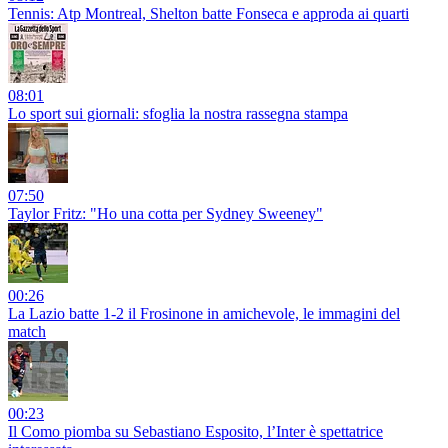
Tennis: Atp Montreal, Shelton batte Fonseca e approda ai quarti
08:01
Lo sport sui giornali: sfoglia la nostra rassegna stampa
07:50
Taylor Fritz: "Ho una cotta per Sydney Sweeney"
00:26
La Lazio batte 1-2 il Frosinone in amichevole, le immagini del
match
00:23
Il Como piomba su Sebastiano Esposito, l’Inter è spettatrice