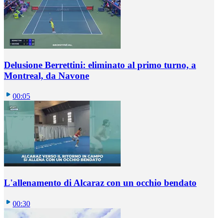
Delusione Berrettini: eliminato al primo turno, a
Montreal, da Navone
00:05
L'allenamento di Alcaraz con un occhio bendato
00:30