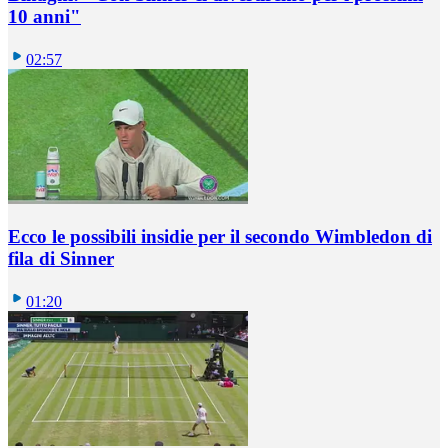
10 anni"
02:57
Ecco le possibili insidie per il secondo Wimbledon di
fila di Sinner
01:20