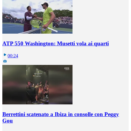
ATP 550 Washington: Musetti vola ai quarti
00:24
Berrettini scatenato a Ibiza in consolle con Peggy
Gou