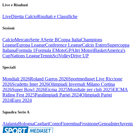
Live e Risultati
Live
Diretta Calcio
Risultati e Classifiche
Sezioni
Calcio
Mercato
Serie A
Serie B
Coppa Italia
Champions
League
Europa League
Conference League
Calcio Estero
Supercoppa
Italiana
Formula 1
Formula E
MotoGP
Altri Motori
Basket
America's
Cup
Nations League
Tennis
Sci
Volley
Drive UP
Speciali
Mondiali 2026
Roland Garros 2026
Sportmediaset Live Riccione
2026
Scudetto Inter 2026
Olimpiadi Invernali Milano Cortina
2026
Super Bowl 2026
Eicma 2025
Mondiale per club 2025
EICMA
Riding Fest 2025
Paralimpiadi Parigi 2024
Olimpiadi Parigi
2024
Euro 2024
Squadra Serie A
Atalanta
Bologna
Cagliari
Como
Fiorentina
Frosinone
Genoa
Inter
Juvent