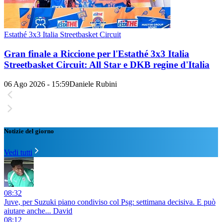
Estathé 3x3 Italia Streetbasket Circuit
Gran finale a Riccione per l'Estathé 3x3 Italia
Streetbasket Circuit: All Star e DKB regine d'Italia
06 Ago 2026 - 15:59
Daniele Rubini
Notizie del giorno
Vedi tutti
08:32
Juve, per Suzuki piano condiviso col Psg: settimana decisiva. E può
aiutare anche... David
08:12