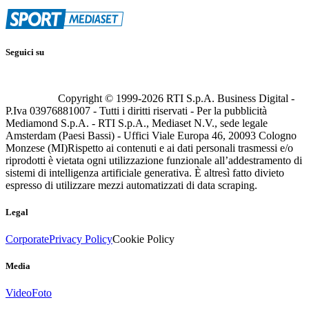
Seguici su
Copyright © 1999-
2026
RTI S.p.A. Business Digital -
P.Iva 03976881007 - Tutti i diritti riservati - Per la pubblicità
Mediamond S.p.A. - RTI S.p.A., Mediaset N.V., sede legale
Amsterdam (Paesi Bassi) - Uffici Viale Europa 46, 20093 Cologno
Monzese (MI)
Rispetto ai contenuti e ai dati personali trasmessi e/o
riprodotti è vietata ogni utilizzazione funzionale all’addestramento di
sistemi di intelligenza artificiale generativa. È altresì fatto divieto
espresso di utilizzare mezzi automatizzati di data scraping.
Legal
Corporate
Privacy Policy
Cookie Policy
Media
Video
Foto