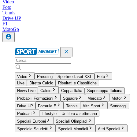
Video
Foto
Tennis
Drive UP
F1
MotoGp
Video
Pressing
Sportmediaset XXL
Foto
Live
Diretta Calcio
Risultati e Classifiche
News Live
Calcio
Coppa Italia
Supercoppa Italiana
Probabili Formazioni
Squadre
Mercato
Motori
Drive UP
Formula E
Tennis
Altri Sport
Sondaggi
Podcast
Lifestyle
Un libro a settimana
Speciali Europei
Speciali Olimpiadi
Speciale Scudetti
Speciali Mondiali
Altri Speciali