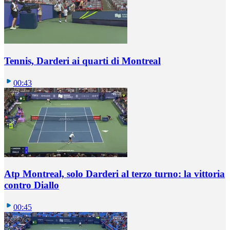
Tennis, Darderi ai quarti di Montreal
00:43
Atp Montreal, solo Darderi al terzo turno: la vittoria
contro Diallo
00:45