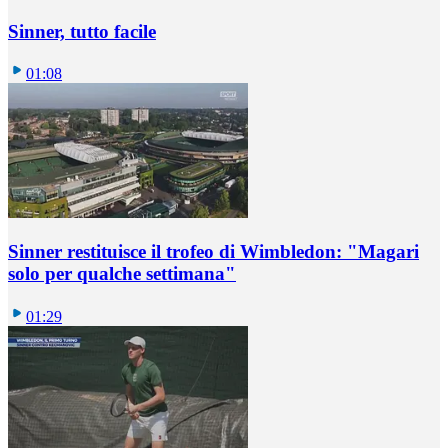
Sinner, tutto facile
01:08
Sinner restituisce il trofeo di Wimbledon: "Magari
solo per qualche settimana"
01:29