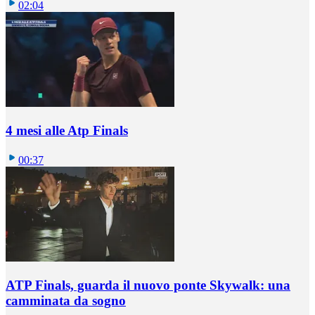
02:04
4 mesi alle Atp Finals
00:37
ATP Finals, guarda il nuovo ponte Skywalk: una
camminata da sogno