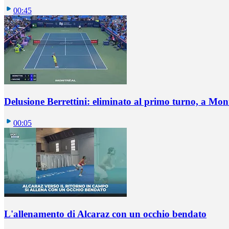
00:45
Delusione Berrettini: eliminato al primo turno, a Mo
00:05
L'allenamento di Alcaraz con un occhio bendato