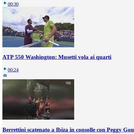
00:30
ATP 550 Washington: Musetti vola ai quarti
00:24
Berrettini scatenato a Ibiza in consolle con Peggy Gou