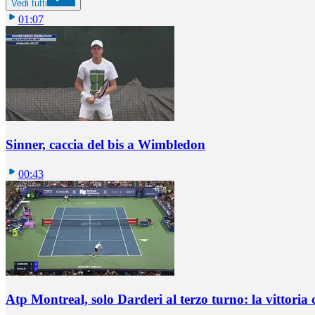
Vedi tutti
01:07
Sinner, caccia del bis a Wimbledon
00:43
Atp Montreal, solo Darderi al terzo turno: la vittoria 