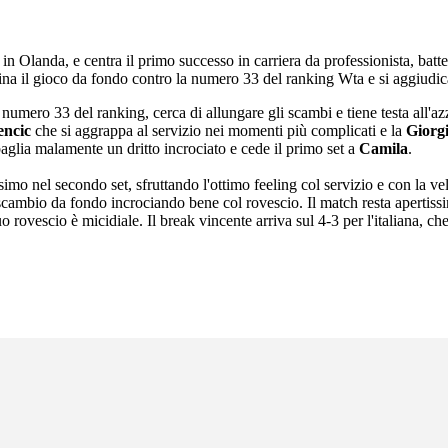
, in Olanda, e centra il primo successo in carriera da professionista, bat
mina il gioco da fondo contro la numero 33 del ranking Wta e si aggiudic
numero 33 del ranking, cerca di allungare gli scambi e tiene testa all'az
encic
che si aggrappa al servizio nei momenti più complicati e la
Giorg
sbaglia malamente un dritto incrociato e cede il primo set a
Camila
.
ssimo nel secondo set, sfruttando l'ottimo feeling col servizio e con la ve
scambio da fondo incrociando bene col rovescio. Il match resta apertissi
rovescio è micidiale. Il break vincente arriva sul 4-3 per l'italiana, che 