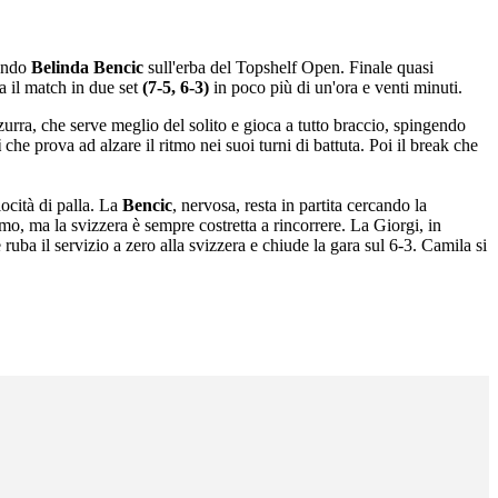
tendo
Belinda Bencic
sull'erba del Topshelf Open. Finale quasi
a il match in due set
(7-5, 6-3)
in poco più di un'ora e venti minuti.
zurra, che serve meglio del solito e gioca a tutto braccio, spingendo
i
che prova ad alzare il ritmo nei suoi turni di battuta. Poi il break che
locità di palla. La
Bencic
, nervosa, resta in partita cercando la
mo, ma la svizzera è sempre costretta a rincorrere. La Giorgi, in
ruba il servizio a zero alla svizzera e chiude la gara sul 6-3. Camila si