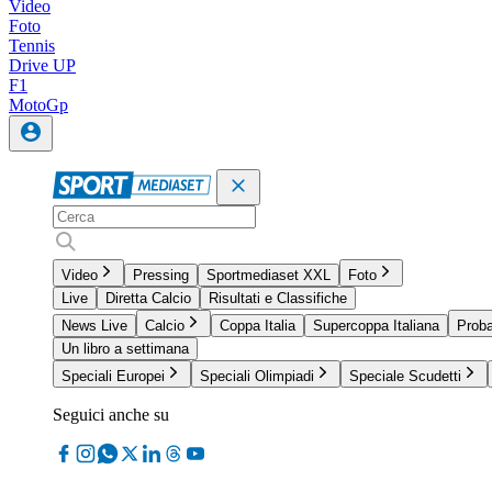
Video
Foto
Tennis
Drive UP
F1
MotoGp
Video
Pressing
Sportmediaset XXL
Foto
Live
Diretta Calcio
Risultati e Classifiche
News Live
Calcio
Coppa Italia
Supercoppa Italiana
Proba
Un libro a settimana
Speciali Europei
Speciali Olimpiadi
Speciale Scudetti
Seguici anche su