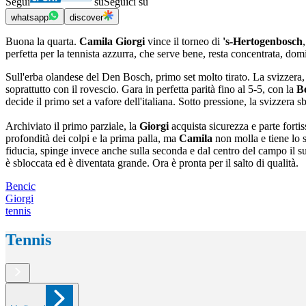
Segui
su
Seguici su
whatsapp
discover
Buona la quarta.
Camila Giorgi
vince il torneo di
's-Hertogenbosch
perfetta per la tennista azzurra, che serve bene, resta concentrata, do
Sull'erba olandese del Den Bosch, primo set molto tirato. La svizzera, 
soprattutto con il rovescio. Gara in perfetta parità fino al 5-5, con la
B
decide il primo set a vafore dell'italiana. Sotto pressione, la svizzera 
Archiviato il primo parziale, la
Giorgi
acquista sicurezza e parte forti
profondità dei colpi e la prima palla, ma
Camila
non molla e tiene lo 
fiducia, spinge invece anche sulla seconda e dal centro del campo il suo 
è sbloccata ed è diventata grande. Ora è pronta per il salto di qualità.
Bencic
Giorgi
tennis
Tennis