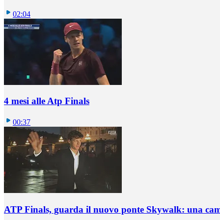
02:04
4 mesi alle Atp Finals
00:37
ATP Finals, guarda il nuovo ponte Skywalk: una ca