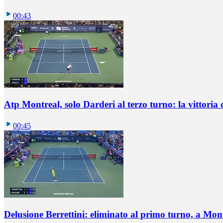
00:43
Atp Montreal, solo Darderi al terzo turno: la vittoria 
00:45
Delusione Berrettini: eliminato al primo turno, a Mo