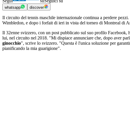
Segui
su
Seguici su
whatsapp
discover
Il circuito del tennis maschile internazionale continua a perdere pezzi
Wimbledon, e dopo i forfait di ieri in vista del torneo di Montreal di A
Il 32enne svizzero, con un post pubblicato sul suo profilo Facebook, ha
lui, nel circuito nel 2018. "Mi dispiace annunciare che, dopo aver par
ginocchio
", scrive lo svizzero. "Questa è l'unica soluzione per garan
pianificando la mia guarigione".