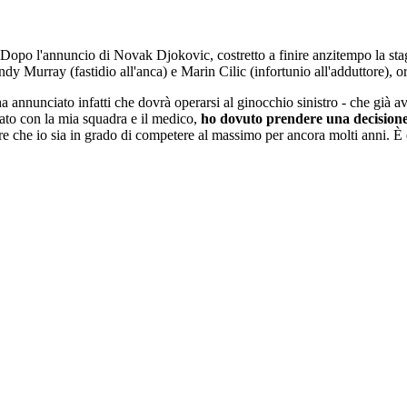
. Dopo l'annuncio di Novak Djokovic, costretto a finire anzitempo la sta
ndy Murray (fastidio all'anca) e Marin Cilic (infortunio all'adduttore), o
 annunciato infatti che dovrà operarsi al ginocchio sinistro - che già av
lato con la mia squadra e il medico,
ho dovuto prendere una decisione d
tire che io sia in grado di competere al massimo per ancora molti anni. 