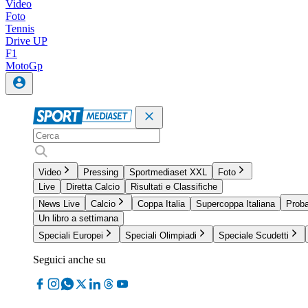
Video
Foto
Tennis
Drive UP
F1
MotoGp
Video
Pressing
Sportmediaset XXL
Foto
Live
Diretta Calcio
Risultati e Classifiche
News Live
Calcio
Coppa Italia
Supercoppa Italiana
Proba
Un libro a settimana
Speciali Europei
Speciali Olimpiadi
Speciale Scudetti
Seguici anche su