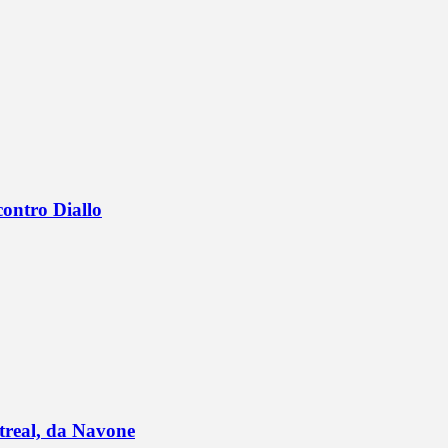
contro Diallo
ntreal, da Navone