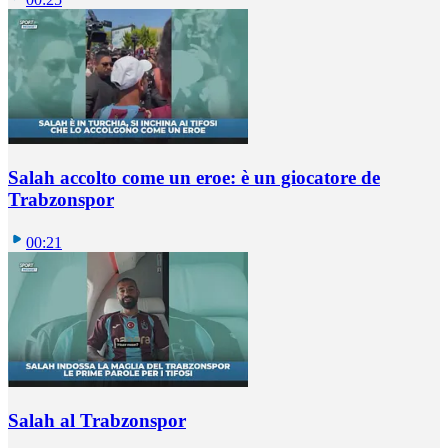
Salah accolto come un eroe: è un giocatore de
Trabzonspor
00:21
Salah al Trabzonspor