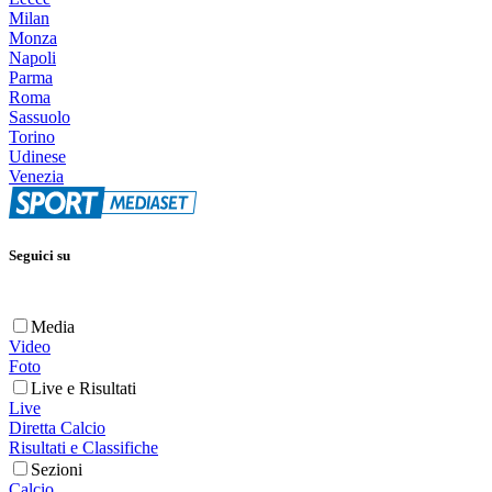
Milan
Monza
Napoli
Parma
Roma
Sassuolo
Torino
Udinese
Venezia
Seguici su
Media
Video
Foto
Live e Risultati
Live
Diretta Calcio
Risultati e Classifiche
Sezioni
Calcio