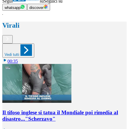
Segui
su
Seguici su
whatsapp
discover
Virali
Vedi tutti
00:35
Il tifoso inglese si tatua il Mondiale poi rimedia al
disastro..."Scherzavo"