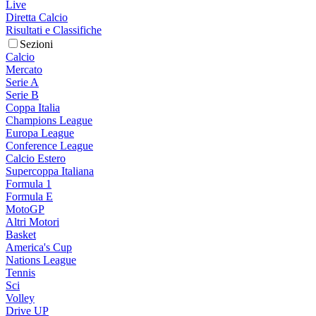
Live
Diretta Calcio
Risultati e Classifiche
Sezioni
Calcio
Mercato
Serie A
Serie B
Coppa Italia
Champions League
Europa League
Conference League
Calcio Estero
Supercoppa Italiana
Formula 1
Formula E
MotoGP
Altri Motori
Basket
America's Cup
Nations League
Tennis
Sci
Volley
Drive UP