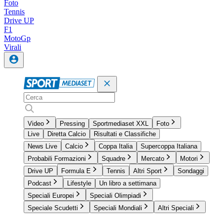
Foto
Tennis
Drive UP
F1
MotoGp
Virali
Video
Pressing
Sportmediaset XXL
Foto
Live
Diretta Calcio
Risultati e Classifiche
News Live
Calcio
Coppa Italia
Supercoppa Italiana
Probabili Formazioni
Squadre
Mercato
Motori
Drive UP
Formula E
Tennis
Altri Sport
Sondaggi
Podcast
Lifestyle
Un libro a settimana
Speciali Europei
Speciali Olimpiadi
Speciale Scudetti
Speciali Mondiali
Altri Speciali