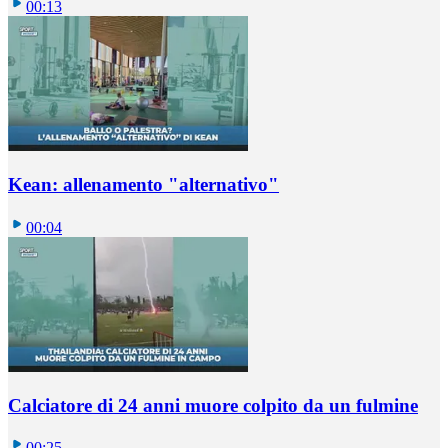
00:13
Kean: allenamento "alternativo"
00:04
Calciatore di 24 anni muore colpito da un fulmine
00:25