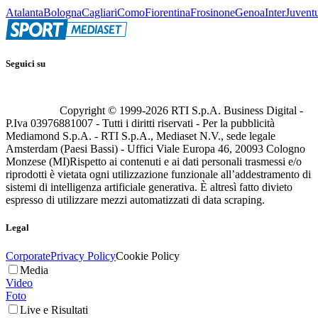
Atalanta
Bologna
Cagliari
Como
Fiorentina
Frosinone
Genoa
Inter
Juvent
Seguici su
Copyright © 1999-
2026
RTI S.p.A. Business Digital -
P.Iva 03976881007 - Tutti i diritti riservati - Per la pubblicità
Mediamond S.p.A. - RTI S.p.A., Mediaset N.V., sede legale
Amsterdam (Paesi Bassi) - Uffici Viale Europa 46, 20093 Cologno
Monzese (MI)
Rispetto ai contenuti e ai dati personali trasmessi e/o
riprodotti è vietata ogni utilizzazione funzionale all’addestramento di
sistemi di intelligenza artificiale generativa. È altresì fatto divieto
espresso di utilizzare mezzi automatizzati di data scraping.
Legal
Corporate
Privacy Policy
Cookie Policy
Media
Video
Foto
Live e Risultati