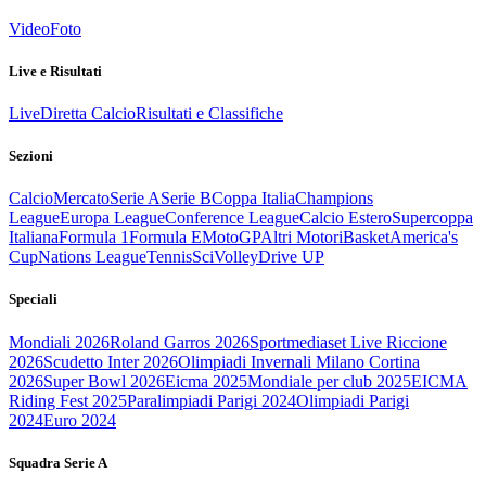
Video
Foto
Live e Risultati
Live
Diretta Calcio
Risultati e Classifiche
Sezioni
Calcio
Mercato
Serie A
Serie B
Coppa Italia
Champions
League
Europa League
Conference League
Calcio Estero
Supercoppa
Italiana
Formula 1
Formula E
MotoGP
Altri Motori
Basket
America's
Cup
Nations League
Tennis
Sci
Volley
Drive UP
Speciali
Mondiali 2026
Roland Garros 2026
Sportmediaset Live Riccione
2026
Scudetto Inter 2026
Olimpiadi Invernali Milano Cortina
2026
Super Bowl 2026
Eicma 2025
Mondiale per club 2025
EICMA
Riding Fest 2025
Paralimpiadi Parigi 2024
Olimpiadi Parigi
2024
Euro 2024
Squadra Serie A