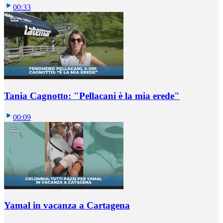
00:33
Tania Cagnotto: "Pellacani è la mia erede"
00:09
Yamal in vacanza a Cartagena