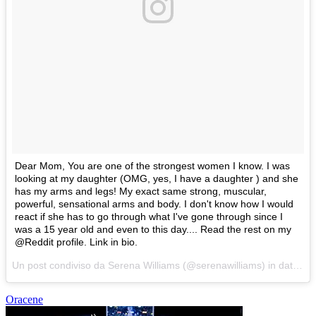
Dear Mom, You are one of the strongest women I know. I was
looking at my daughter (OMG, yes, I have a daughter ) and she
has my arms and legs! My exact same strong, muscular,
powerful, sensational arms and body. I don't know how I would
react if she has to go through what I've gone through since I
was a 15 year old and even to this day.... Read the rest on my
@Reddit profile. Link in bio.
Un post condiviso da Serena Williams (@serenawilliams) in data:
19
Oracene