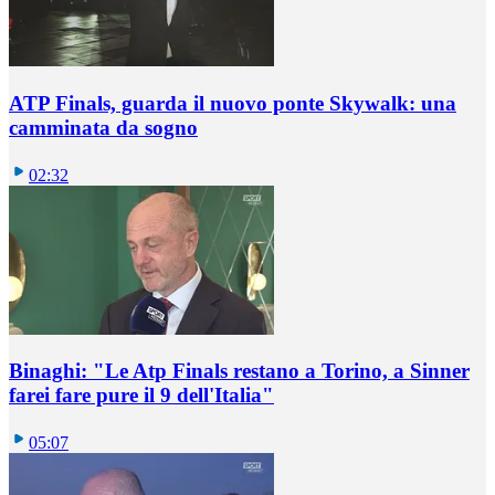
ATP Finals, guarda il nuovo ponte Skywalk: una
camminata da sogno
02:32
Binaghi: "Le Atp Finals restano a Torino, a Sinner
farei fare pure il 9 dell'Italia"
05:07