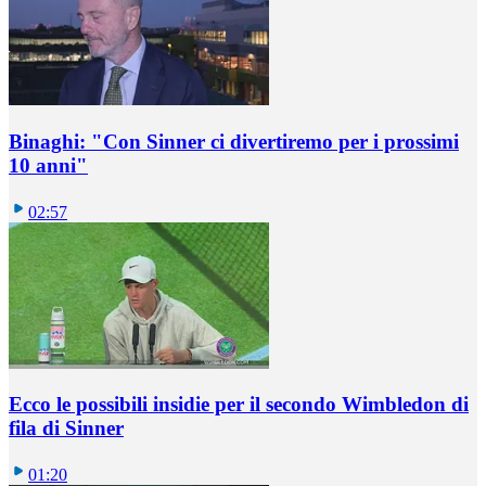
Binaghi: "Con Sinner ci divertiremo per i prossimi
10 anni"
02:57
Ecco le possibili insidie per il secondo Wimbledon di
fila di Sinner
01:20