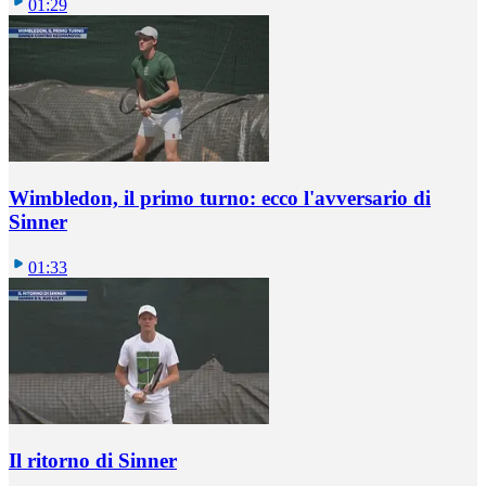
01:29
Wimbledon, il primo turno: ecco l'avversario di
Sinner
01:33
Il ritorno di Sinner