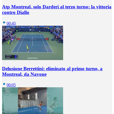
Atp Montreal, solo Darderi al terzo turno: la vittoria
contro Diallo
00:45
Delusione Berrettini: eliminato al primo turno, a
Montreal, da Navone
00:05