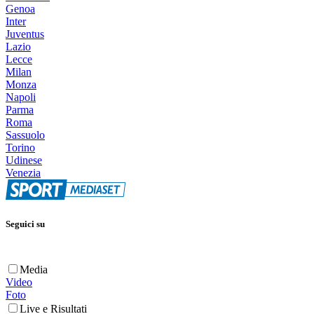
Genoa
Inter
Juventus
Lazio
Lecce
Milan
Monza
Napoli
Parma
Roma
Sassuolo
Torino
Udinese
Venezia
Seguici su
Media
Video
Foto
Live e Risultati