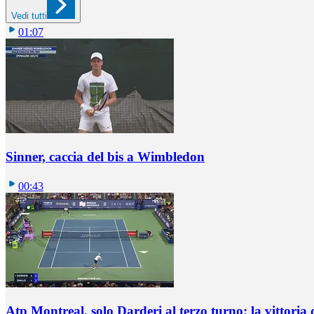
Vedi tutti
01:07
Sinner, caccia del bis a Wimbledon
00:43
Atp Montreal, solo Darderi al terzo turno: la vittoria 