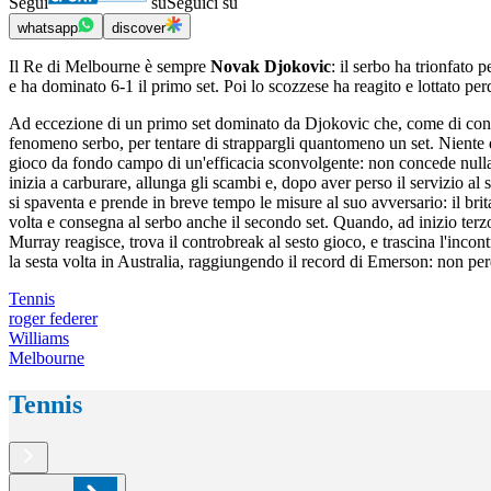
Segui
su
Seguici su
whatsapp
discover
Il Re di Melbourne è sempre
Novak Djokovic
: il serbo ha trionfato 
e ha dominato 6-1 il primo set. Poi lo scozzese ha reagito e lottato perd
Ad eccezione di un primo set dominato da Djokovic che, come di consue
fenomeno serbo, per tentare di strappargli quantomeno un set. Niente d
gioco da fondo campo di un'efficacia sconvolgente: non concede nulla, 
inizia a carburare, allunga gli scambi e, dopo aver perso il servizio a
si spaventa e prende in breve tempo le misure al suo avversario: il brit
volta e consegna al serbo anche il secondo set. Quando, ad inizio terz
Murray reagisce, trova il controbreak al sesto gioco, e trascina l'incont
la sesta volta in Australia, raggiungendo il record di Emerson: non per
Tennis
roger federer
Williams
Melbourne
Tennis