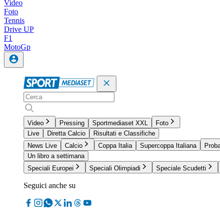
Video
Foto
Tennis
Drive UP
F1
MotoGp
Video
Pressing
Sportmediaset XXL
Foto
Live
Diretta Calcio
Risultati e Classifiche
News Live
Calcio
Coppa Italia
Supercoppa Italiana
Proba
Un libro a settimana
Speciali Europei
Speciali Olimpiadi
Speciale Scudetti
Seguici anche su