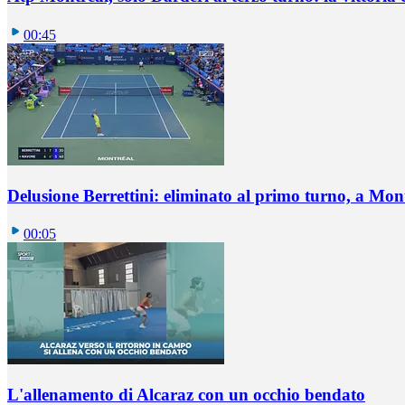
00:45
Delusione Berrettini: eliminato al primo turno, a Mo
00:05
L'allenamento di Alcaraz con un occhio bendato