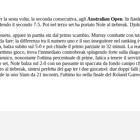
per la sesta volta, la seconda consecutiva, agli
Australian Open
. In fian
endo il secondo 7-5. Poi nel terzo set ha portato Nole al tiebreak. Djokovi
to, appare in partita sin dal primo scambio, Murray combatte con tutte 
a fare: la differenza tra il numero uno e il suo inseguitore nel ranking
balza subito sul 5-0 e poi chiude il primo parziale in 32 minuti. La re
l settimo gioco, trova l'immediato controbreak spingendo forte sulla diago
annico, nonostante l'ottima percentuale di prime, fatica a tenere il servi
o set, Nole balza sul 2-0 con un passante in spaccata da fondo campo ch
ro al tiebreak, sintesi perfetta del gap tre i due giocatori: due doppi fall
de in uno Slam da 21 incontri, l'ultimo ko nella finale del Roland Garros