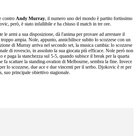
le contro
Andy Murray
, il numero uno del mondo è partito fortissimo
c, però, è stato infallibile e ha chiuso il match in tre ore.
le armi a sua disposizione, dà l'anima per provare ad arrestare il
 è troppo ampia. Nole, appunto, annichilisce subito lo scozzese con un
azione di Murray arriva nel secondo set, la musica cambia: lo scozzese
nale di rovescio, in assoluto la sua giocata più efficace. Nole però non
zio e paga la stanchezza sul 5-5, quando subisce il break per la quarta
e fa scattare la standing-ovation di Melbourne, sembra la fine. Invece
i per lo scozzese, due ace e due vincenti per il serbo. Djokovic è re per
, suo principale obiettivo stagionale.