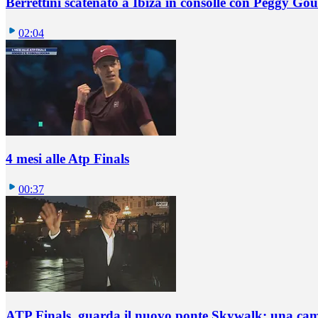
Berrettini scatenato a Ibiza in consolle con Peggy Gou
02:04
4 mesi alle Atp Finals
00:37
ATP Finals, guarda il nuovo ponte Skywalk: una ca