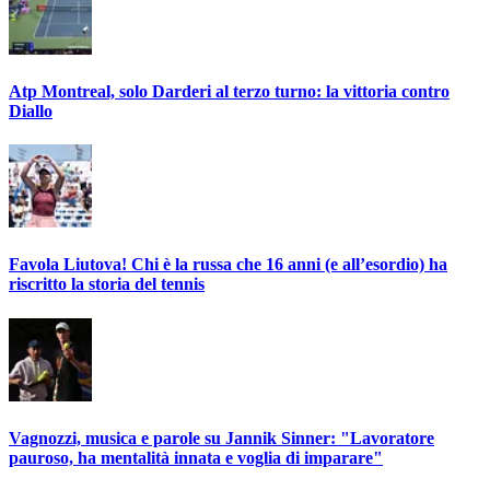
Atp Montreal, solo Darderi al terzo turno: la vittoria contro
Diallo
Favola Liutova! Chi è la russa che 16 anni (e all’esordio) ha
riscritto la storia del tennis
Vagnozzi, musica e parole su Jannik Sinner: "Lavoratore
pauroso, ha mentalità innata e voglia di imparare"