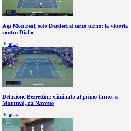
Atp Montreal, solo Darderi al terzo turno: la vittoria
contro Diallo
00:45
Delusione Berrettini: eliminato al primo turno, a
Montreal, da Navone
00:05