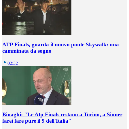
ATP Finals, guarda il nuovo ponte Skywalk: una
camminata da sogno
02:32
Binaghi: "Le Atp Finals restano a Torino, a Sinner
farei fare pure il 9 dell'Italia"