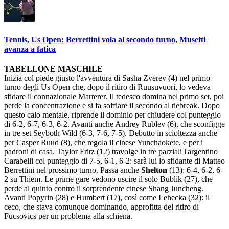
Tennis, Us Open: Berrettini vola al secondo turno, Musetti
avanza a fatica
TABELLONE MASCHILE
Inizia col piede giusto l'avventura di Sasha Zverev (4) nel primo
turno degli Us Open che, dopo il ritiro di Ruusuvuori, lo vedeva
sfidare il connazionale Marterer. Il tedesco domina nel primo set, poi
perde la concentrazione e si fa soffiare il secondo al tiebreak. Dopo
questo calo mentale, riprende il dominio per chiudere col punteggio
di 6-2, 6-7, 6-3, 6-2. Avanti anche Andrey Rublev (6), che sconfigge
in tre set Seyboth Wild (6-3, 7-6, 7-5). Debutto in scioltezza anche
per Casper Ruud (8), che regola il cinese Yunchaokete, e per i
padroni di casa. Taylor Fritz (12) travolge in tre parziali l'argentino
Carabelli col punteggio di 7-5, 6-1, 6-2: sarà lui lo sfidante di Matteo
Berrettini nel prossimo turno. Passa anche
Shelton
(13): 6-4, 6-2, 6-
2 su Thiem. Le prime gare vedono uscire il solo Bublik (27), che
perde al quinto contro il sorprendente cinese Shang Juncheng.
Avanti Popyrin (28) e Humbert (17), così come Lehecka (32): il
ceco, che stava comunque dominando, approfitta del ritiro di
Fucsovics per un problema alla schiena.