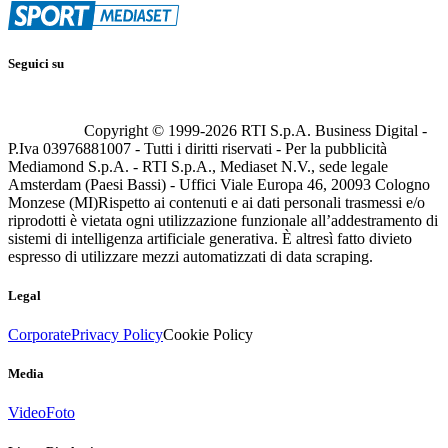
Seguici su
Copyright © 1999-
2026
RTI S.p.A. Business Digital -
P.Iva 03976881007 - Tutti i diritti riservati - Per la pubblicità
Mediamond S.p.A. - RTI S.p.A., Mediaset N.V., sede legale
Amsterdam (Paesi Bassi) - Uffici Viale Europa 46, 20093 Cologno
Monzese (MI)
Rispetto ai contenuti e ai dati personali trasmessi e/o
riprodotti è vietata ogni utilizzazione funzionale all’addestramento di
sistemi di intelligenza artificiale generativa. È altresì fatto divieto
espresso di utilizzare mezzi automatizzati di data scraping.
Legal
Corporate
Privacy Policy
Cookie Policy
Media
Video
Foto