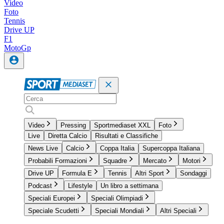
Video
Foto
Tennis
Drive UP
F1
MotoGp
Video
Pressing
Sportmediaset XXL
Foto
Live
Diretta Calcio
Risultati e Classifiche
News Live
Calcio
Coppa Italia
Supercoppa Italiana
Probabili Formazioni
Squadre
Mercato
Motori
Drive UP
Formula E
Tennis
Altri Sport
Sondaggi
Podcast
Lifestyle
Un libro a settimana
Speciali Europei
Speciali Olimpiadi
Speciale Scudetti
Speciali Mondiali
Altri Speciali