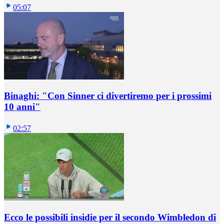
05:07
Binaghi: "Con Sinner ci divertiremo per i prossimi
10 anni"
02:57
Ecco le possibili insidie per il secondo Wimbledon di