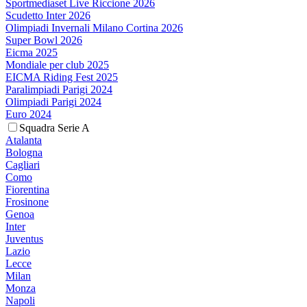
Sportmediaset Live Riccione 2026
Scudetto Inter 2026
Olimpiadi Invernali Milano Cortina 2026
Super Bowl 2026
Eicma 2025
Mondiale per club 2025
EICMA Riding Fest 2025
Paralimpiadi Parigi 2024
Olimpiadi Parigi 2024
Euro 2024
Squadra Serie A
Atalanta
Bologna
Cagliari
Como
Fiorentina
Frosinone
Genoa
Inter
Juventus
Lazio
Lecce
Milan
Monza
Napoli