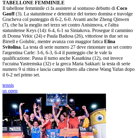
TABELLONE FEMMINILE
Il tabellone femminile ci fa assistere al sontuoso debutto di
Coco
Gauff
(3). La statunitense e detentrice del torneo domina e travolge
Gracheva col punteggio di 6-2, 6-0. Avanti anche Zheng Qinwen
(7), che ha la meglio nel terzo set contro Anisimova, e l'altra
statunitense Keys (14): 6-4, 6-1 su Siniakova. Prosegue il cammino
di Donna Vekic (24) e Paula Badosa (26), vittoriose in due set su
Birrell e Golubic, mentre avanza con maggior fatica
Elina
Svitolina
. La testa di serie numero 27 deve rimontare un set contro
l'argentina Carle: 3-6, 6-3, 6-4 il punteggio che le vale la
qualificazione. Passa il turno anche Kasatkina (12), out invece
l'ucraina Yastremska (32) e la greca Maria Sakkari: la testa di serie
numero 9 si ritira e lascia campo libero alla cinese Wang Yafan dopo
il 6-2 nel primo set.
tennis
us open