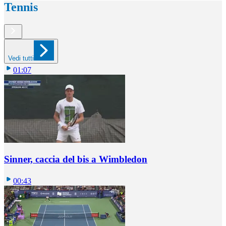
Tennis
Vedi tutti
01:07
Sinner, caccia del bis a Wimbledon
00:43