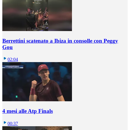
Berrettini scatenato a Ibiza in consolle con Peggy
Gou
02:04
4 mesi alle Atp Finals
00:37