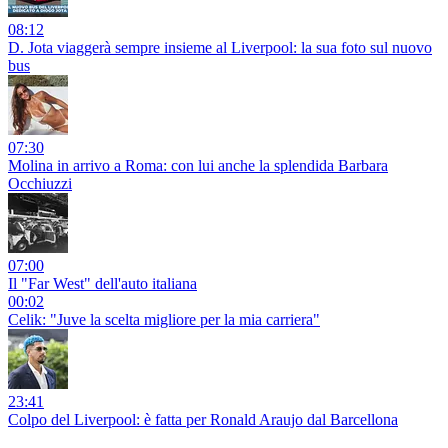
08:12
D. Jota viaggerà sempre insieme al Liverpool: la sua foto sul nuovo
bus
07:30
Molina in arrivo a Roma: con lui anche la splendida Barbara
Occhiuzzi
07:00
Il "Far West" dell'auto italiana
00:02
Celik: "Juve la scelta migliore per la mia carriera"
23:41
Colpo del Liverpool: è fatta per Ronald Araujo dal Barcellona