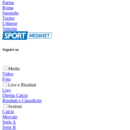
Parma
Roma
Sassuolo
Torino
Udinese
Venezia
Seguici su
Media
Video
Foto
Live e Risultati
Live
Diretta Calcio
Risultati e Classifiche
Sezioni
Calcio
Mercato
Serie A
Serie B