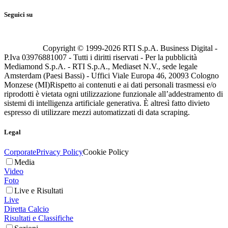
Seguici su
Copyright © 1999-
2026
RTI S.p.A. Business Digital -
P.Iva 03976881007 - Tutti i diritti riservati - Per la pubblicità
Mediamond S.p.A. - RTI S.p.A., Mediaset N.V., sede legale
Amsterdam (Paesi Bassi) - Uffici Viale Europa 46, 20093 Cologno
Monzese (MI)
Rispetto ai contenuti e ai dati personali trasmessi e/o
riprodotti è vietata ogni utilizzazione funzionale all’addestramento di
sistemi di intelligenza artificiale generativa. È altresì fatto divieto
espresso di utilizzare mezzi automatizzati di data scraping.
Legal
Corporate
Privacy Policy
Cookie Policy
Media
Video
Foto
Live e Risultati
Live
Diretta Calcio
Risultati e Classifiche