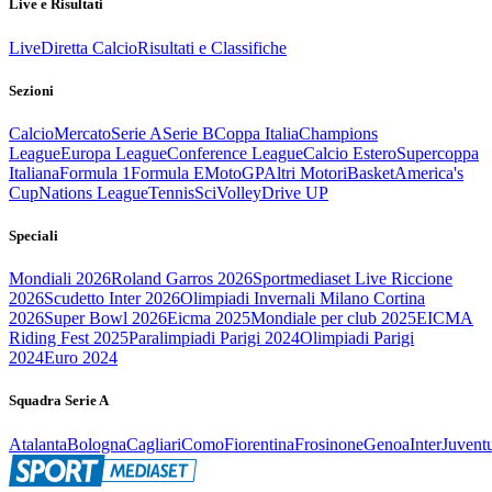
Live e Risultati
Live
Diretta Calcio
Risultati e Classifiche
Sezioni
Calcio
Mercato
Serie A
Serie B
Coppa Italia
Champions
League
Europa League
Conference League
Calcio Estero
Supercoppa
Italiana
Formula 1
Formula E
MotoGP
Altri Motori
Basket
America's
Cup
Nations League
Tennis
Sci
Volley
Drive UP
Speciali
Mondiali 2026
Roland Garros 2026
Sportmediaset Live Riccione
2026
Scudetto Inter 2026
Olimpiadi Invernali Milano Cortina
2026
Super Bowl 2026
Eicma 2025
Mondiale per club 2025
EICMA
Riding Fest 2025
Paralimpiadi Parigi 2024
Olimpiadi Parigi
2024
Euro 2024
Squadra Serie A
Atalanta
Bologna
Cagliari
Como
Fiorentina
Frosinone
Genoa
Inter
Juvent