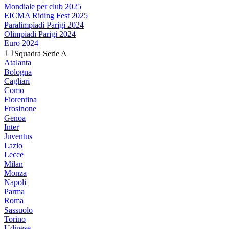
Mondiale per club 2025
EICMA Riding Fest 2025
Paralimpiadi Parigi 2024
Olimpiadi Parigi 2024
Euro 2024
Squadra Serie A
Atalanta
Bologna
Cagliari
Como
Fiorentina
Frosinone
Genoa
Inter
Juventus
Lazio
Lecce
Milan
Monza
Napoli
Parma
Roma
Sassuolo
Torino
Udinese