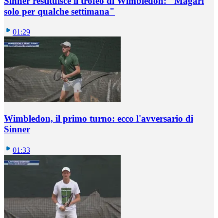
Sinner restituisce il trofeo di Wimbledon: "Magari
solo per qualche settimana"
01:29
Wimbledon, il primo turno: ecco l'avversario di
Sinner
01:33