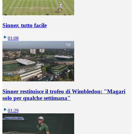
Sinner, tutto facile
01:08
Sinner restituisce il trofeo di Wimbledon: "Magari
solo per qualche settimana"
01:29