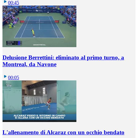
00:45
Delusione Berrettini: eliminato al primo turno, a
Montreal, da Navone
00:05
L'allenamento di Alcaraz con un occhio bendato