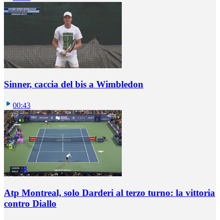
Sinner, caccia del bis a Wimbledon
00:43
Atp Montreal, solo Darderi al terzo turno: la vittoria
contro Diallo