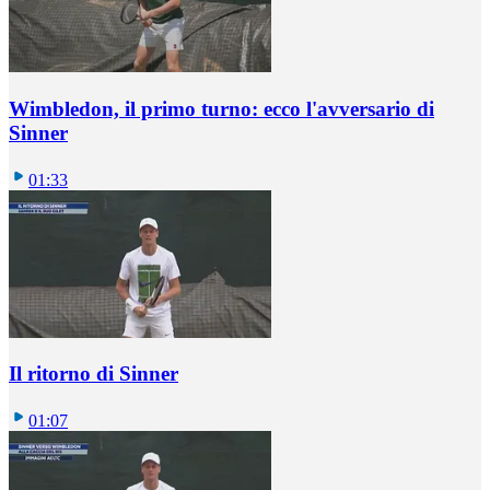
Wimbledon, il primo turno: ecco l'avversario di
Sinner
01:33
Il ritorno di Sinner
01:07