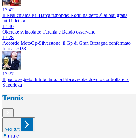
17:47
Il Real chiama e il Barça risponde: Rodri ha detto sì ai blaugrana,
tutti i dettagli
17:40
Okereke svincolato: Turchia e Belgio osservano
17:28
Accordo MotoGp-Silverstone, il Gp di Gran Bretagna confermato
fino al 2028
17:27
Il piano segreto di Infantino: la Fifa avrebbe dovuto controllare la
Superlega
Tennis
Vedi tutti
01:07