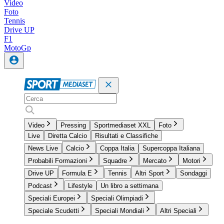
Video
Foto
Tennis
Drive UP
F1
MotoGp
Video
Pressing
Sportmediaset XXL
Foto
Live
Diretta Calcio
Risultati e Classifiche
News Live
Calcio
Coppa Italia
Supercoppa Italiana
Probabili Formazioni
Squadre
Mercato
Motori
Drive UP
Formula E
Tennis
Altri Sport
Sondaggi
Podcast
Lifestyle
Un libro a settimana
Speciali Europei
Speciali Olimpiadi
Speciale Scudetti
Speciali Mondiali
Altri Speciali