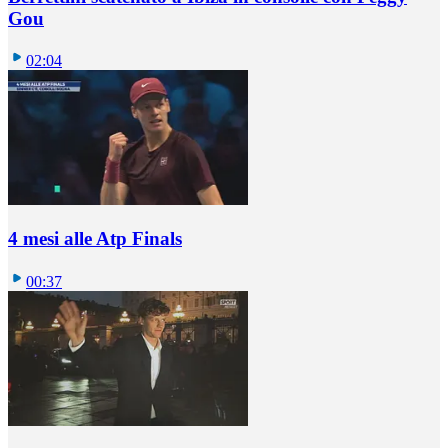
Gou
02:04
4 mesi alle Atp Finals
00:37