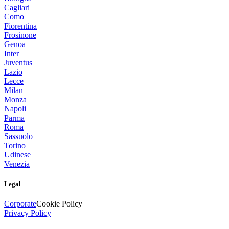
Cagliari
Como
Fiorentina
Frosinone
Genoa
Inter
Juventus
Lazio
Lecce
Milan
Monza
Napoli
Parma
Roma
Sassuolo
Torino
Udinese
Venezia
Legal
Corporate
Cookie Policy
Privacy Policy