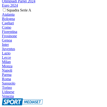
Olimpiadi Parigi 2024
Euro 2024
Squadra Serie A
Atalanta
Bologna
Cagliari
Como
Fiorentina
Frosinone
Genoa
Inter
Juventus
Lazio
Lecce
Milan
Monza
Napoli
Parma
Roma
Sassuolo
Torino
Udinese
Venezia