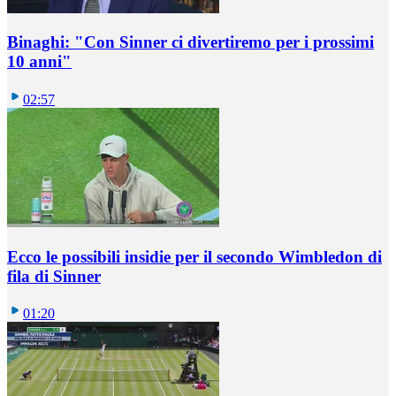
Binaghi: "Con Sinner ci divertiremo per i prossimi
10 anni"
02:57
Ecco le possibili insidie per il secondo Wimbledon di
fila di Sinner
01:20