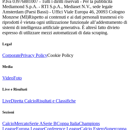
P.Iva 03976881007 - Tutti i diritti riservati - Per la pubblicità
Mediamond S.p.A. - RTI S.p.A., Mediaset N.V., sede legale
Amsterdam (Paesi Bassi) - Uffici Viale Europa 46, 20093 Cologno
Monzese (MI)
Rispetto ai contenuti e ai dati personali trasmessi e/o
riprodotti è vietata ogni utilizzazione funzionale all’addestramento di
sistemi di intelligenza artificiale generativa. È altresì fatto divieto
espresso di utilizzare mezzi automatizzati di data scraping.
Legal
Corporate
Privacy Policy
Cookie Policy
Media
Video
Foto
Live e Risultati
Live
Diretta Calcio
Risultati e Classifiche
Sezioni
Calcio
Mercato
Serie A
Serie B
Coppa Italia
Champions
League
Europa League
Conference League
Calcio Estero
Supercoppa