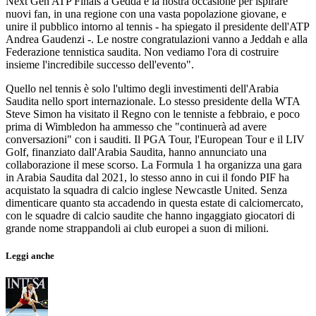
Next Gen ATP Finals a Gedda è la nostra occasione per ispirare
nuovi fan, in una regione con una vasta popolazione giovane, e
unire il pubblico intorno al tennis - ha spiegato il presidente dell'ATP
Andrea Gaudenzi -. Le nostre congratulazioni vanno a Jeddah e alla
Federazione tennistica saudita. Non vediamo l'ora di costruire
insieme l'incredibile successo dell'evento".
Quello nel tennis è solo l'ultimo degli investimenti dell'Arabia
Saudita nello sport internazionale. Lo stesso presidente della WTA
Steve Simon ha visitato il Regno con le tenniste a febbraio, e poco
prima di Wimbledon ha ammesso che "continuerà ad avere
conversazioni" con i sauditi. Il PGA Tour, l'European Tour e il LIV
Golf, finanziato dall'Arabia Saudita, hanno annunciato una
collaborazione il mese scorso. La Formula 1 ha organizza una gara
in Arabia Saudita dal 2021, lo stesso anno in cui il fondo PIF ha
acquistato la squadra di calcio inglese Newcastle United. Senza
dimenticare quanto sta accadendo in questa estate di calciomercato,
con le squadre di calcio saudite che hanno ingaggiato giocatori di
grande nome strappandoli ai club europei a suon di milioni.
Leggi anche