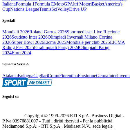
Italiana
Formula 1
Formula E
MotoGP
Altri Motori
Basket
America's
Cup
Nations League
Tennis
Sci
Volley
Drive UP
Speciali
Mondiali 2026
Roland Garros 2026
Sportmediaset Live Riccione
2026
Scudetto Inter 2026
Olimpiadi Invernali Milano Cortina
2026
Super Bowl 2026
Eicma 2025
Mondiale per club 2025
EICMA
Riding Fest 2025
Paralimpiadi Parigi 2024
Olimpiadi Parigi
2024
Euro 2024
Squadra Serie A
Atalanta
Bologna
Cagliari
Como
Fiorentina
Frosinone
Genoa
Inter
Juvent
Seguici su
Copyright © 1999-
2026
RTI S.p.A. Business Digital -
P.Iva 03976881007 - Tutti i diritti riservati - Per la pubblicità
Mediamond S.p.A. - RTI S.p.A., Mediaset N.V., sede legale