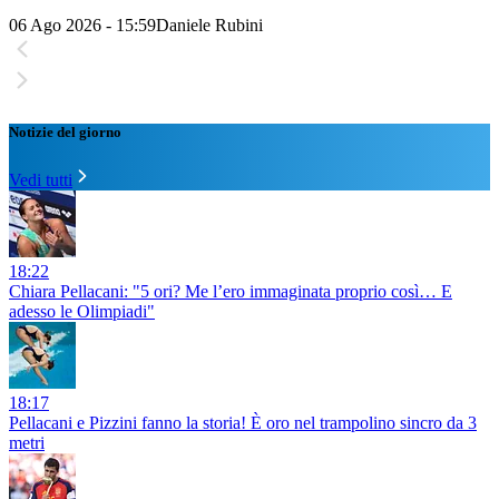
06 Ago 2026 - 15:59
Daniele Rubini
Notizie del giorno
Vedi tutti
18:22
Chiara Pellacani: "5 ori? Me l’ero immaginata proprio così… E
adesso le Olimpiadi"
18:17
Pellacani e Pizzini fanno la storia! È oro nel trampolino sincro da 3
metri