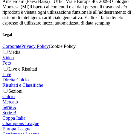
Amsterdam (Paesi Bassi) - Uffici Viale Europa 46, 20093 Cologno
Monzese (MI)
Rispetto ai contenuti e ai dati personali trasmessi e/o
riprodotti è vietata ogni utilizzazione funzionale all’addestramento di
sistemi di intelligenza artificiale generativa. È altresì fatto divieto
espresso di utilizzare mezzi automatizzati di data scraping.
Legal
Corporate
Privacy Policy
Cookie Policy
Media
Video
Foto
Live e Risultati
Live
Diretta Calcio
Risultati e Classifiche
Sezioni
Calcio
Mercato
Serie A
Serie B
Coppa Italia
Champions League
Europa League