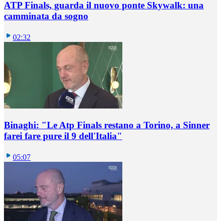
ATP Finals, guarda il nuovo ponte Skywalk: una
camminata da sogno
02:32
Binaghi: "Le Atp Finals restano a Torino, a Sinner
farei fare pure il 9 dell'Italia"
05:07