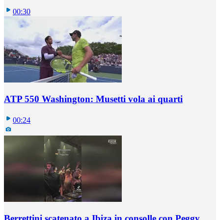
00:30
ATP 550 Washington: Musetti vola ai quarti
00:24
Berrettini scatenato a Ibiza in consolle con Peggy