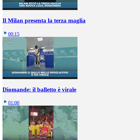
Il Milan presenta la terza maglia
00:15
Diomande: il balletto è virale
01:00