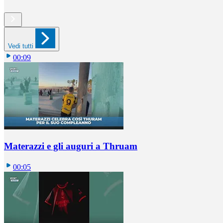
Vedi tutti
00:09
Materazzi e gli auguri a Thruam
00:05