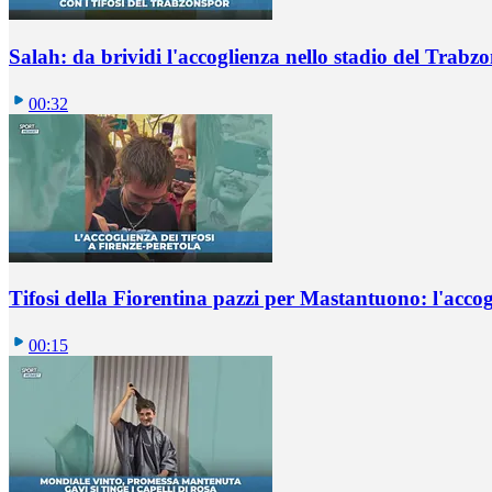
Salah: da brividi l'accoglienza nello stadio del Trabz
00:32
Tifosi della Fiorentina pazzi per Mastantuono: l'accog
00:15