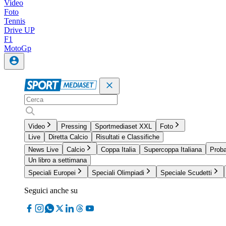
Video
Foto
Tennis
Drive UP
F1
MotoGp
Video
Pressing
Sportmediaset XXL
Foto
Live
Diretta Calcio
Risultati e Classifiche
News Live
Calcio
Coppa Italia
Supercoppa Italiana
Proba
Un libro a settimana
Speciali Europei
Speciali Olimpiadi
Speciale Scudetti
Seguici anche su