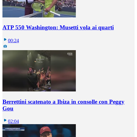
ATP 550 Washington: Musetti vola ai quarti
00:24
Berrettini scatenato a Ibiza in consolle con Peggy
Gou
02:04