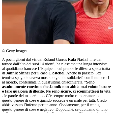
© Getty Images
A pochi giorni dal via del Roland Garros
Rafa Nadal
, il re del
torneo dall'alto dei suoi 14 trionfi, ha rilasciato una lunga intervista
al quotidiano francese L'Equipe in cui prende le difese a spada tratta
di
Jannik Sinner
per il caso
Clostebol.
Anche in passato, l'ex
tennista spagnolo aveva mostrato grande solidarietà con il numero 1
al mondo, confermata in quest'ultima chiacchierata. "
Sono
assolutamente convinto che Jannik non abbia mai voluto barare
o fare qualcosa di illecito. Ne sono sicuro, ci scommetterei la vita
- le parole del maiorchino - C’è sempre molto rumore attorno a
questo genere di cose e quando succede è un male per tutti. Credo
abbia vissuto l’inferno per un anno. Ovviamente, per il tennis,
questo genere di cose è negativo. Dopodiché, se dubitiamo di tutto