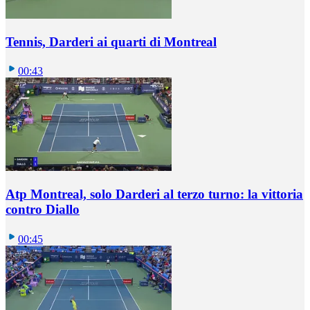
Tennis, Darderi ai quarti di Montreal
00:43
Atp Montreal, solo Darderi al terzo turno: la vittoria
contro Diallo
00:45