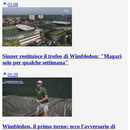
01:08
Sinner restituisce il trofeo di Wimbledon: "Magari
solo per qualche settimana"
01:29
Wimbledon, il primo turno: ecco l'avversario di