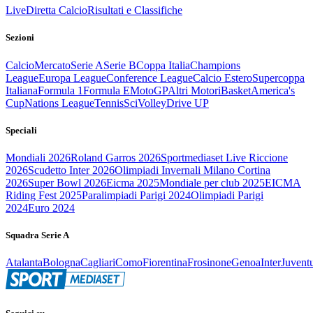
Live
Diretta Calcio
Risultati e Classifiche
Sezioni
Calcio
Mercato
Serie A
Serie B
Coppa Italia
Champions
League
Europa League
Conference League
Calcio Estero
Supercoppa
Italiana
Formula 1
Formula E
MotoGP
Altri Motori
Basket
America's
Cup
Nations League
Tennis
Sci
Volley
Drive UP
Speciali
Mondiali 2026
Roland Garros 2026
Sportmediaset Live Riccione
2026
Scudetto Inter 2026
Olimpiadi Invernali Milano Cortina
2026
Super Bowl 2026
Eicma 2025
Mondiale per club 2025
EICMA
Riding Fest 2025
Paralimpiadi Parigi 2024
Olimpiadi Parigi
2024
Euro 2024
Squadra Serie A
Atalanta
Bologna
Cagliari
Como
Fiorentina
Frosinone
Genoa
Inter
Juvent