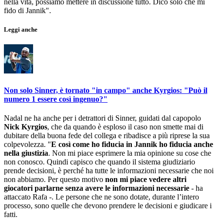
nella vita, possiamo mettere in discussione tutto. Dico solo che mi
fido di Jannik".
Leggi anche
Non solo Sinner, è tornato "in campo" anche Kyrgios: "Può il
numero 1 essere così ingenuo?"
Nadal ne ha anche per i detrattori di Sinner, guidati dal capopolo
Nick Kyrgios
, che da quando è esploso il caso non smette mai di
dubitare della buona fede del collega e ribadisce a più riprese la sua
colpevolezza. "
E così come ho fiducia in Jannik ho fiducia anche
nella giustizia
. Non mi piace esprimere la mia opinione su cose che
non conosco. Quindi capisco che quando il sistema giudiziario
prende decisioni, è perché ha tutte le informazioni necessarie che noi
non abbiamo. Per questo motivo
non mi piace vedere altri
giocatori parlarne senza avere le informazioni necessarie
- ha
attaccato Rafa -. Le persone che ne sono dotate, durante l’intero
processo, sono quelle che devono prendere le decisioni e giudicare i
fatti.