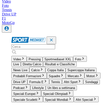
Video
Foto
Tennis
Drive UP
F1
MotoGp
Video
Pressing
Sportmediaset XXL
Foto
Live
Diretta Calcio
Risultati e Classifiche
News Live
Calcio
Coppa Italia
Supercoppa Italiana
Probabili Formazioni
Squadre
Mercato
Motori
Drive UP
Formula E
Tennis
Altri Sport
Sondaggi
Podcast
Lifestyle
Un libro a settimana
Speciali Europei
Speciali Olimpiadi
Speciale Scudetti
Speciali Mondiali
Altri Speciali