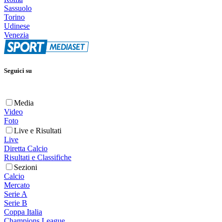
Sassuolo
Torino
Udinese
Venezia
Seguici su
Media
Video
Foto
Live e Risultati
Live
Diretta Calcio
Risultati e Classifiche
Sezioni
Calcio
Mercato
Serie A
Serie B
Coppa Italia
Champions League