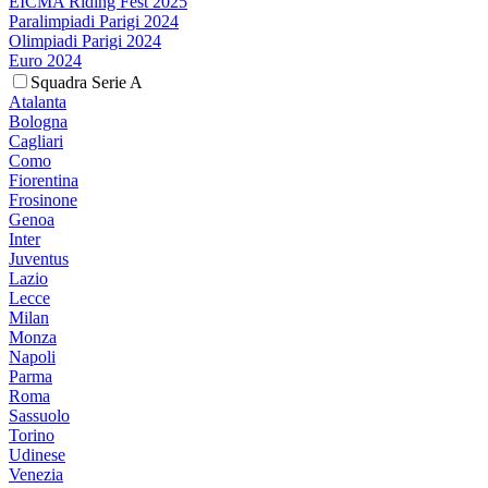
EICMA Riding Fest 2025
Paralimpiadi Parigi 2024
Olimpiadi Parigi 2024
Euro 2024
Squadra Serie A
Atalanta
Bologna
Cagliari
Como
Fiorentina
Frosinone
Genoa
Inter
Juventus
Lazio
Lecce
Milan
Monza
Napoli
Parma
Roma
Sassuolo
Torino
Udinese
Venezia