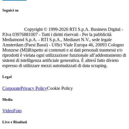
Seguici su
Copyright © 1999-
2026
RTI S.p.A. Business Digital -
P.Iva 03976881007 - Tutti i diritti riservati - Per la pubblicità
Mediamond S.p.A. - RTI S.p.A., Mediaset N.V., sede legale
Amsterdam (Paesi Bassi) - Uffici Viale Europa 46, 20093 Cologno
Monzese (MI)
Rispetto ai contenuti e ai dati personali trasmessi e/o
riprodotti è vietata ogni utilizzazione funzionale all’addestramento di
sistemi di intelligenza artificiale generativa. È altresì fatto divieto
espresso di utilizzare mezzi automatizzati di data scraping.
Legal
Corporate
Privacy Policy
Cookie Policy
Media
Video
Foto
Live e Risultati