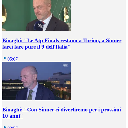
Binaghi: "Le Atp Finals restano a Torino, a Sinner
farei fare pure il 9 dell'Italia"
05:07
Binaghi: "Con Sinner ci divertiremo per i prossimi
10 anni"