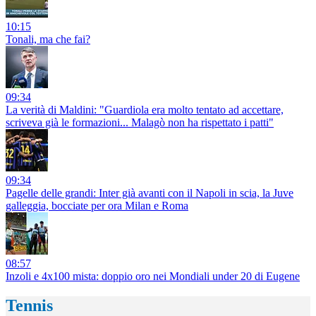
10:15
Tonali, ma che fai?
09:34
La verità di Maldini: "Guardiola era molto tentato ad accettare,
scriveva già le formazioni... Malagò non ha rispettato i patti"
09:34
Pagelle delle grandi: Inter già avanti con il Napoli in scia, la Juve
galleggia, bocciate per ora Milan e Roma
08:57
Inzoli e 4x100 mista: doppio oro nei Mondiali under 20 di Eugene
Tennis