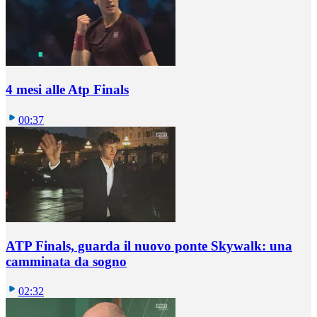
4 mesi alle Atp Finals
00:37
ATP Finals, guarda il nuovo ponte Skywalk: una
camminata da sogno
02:32