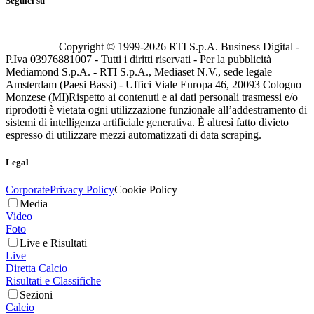
Seguici su
Copyright © 1999-
2026
RTI S.p.A. Business Digital -
P.Iva 03976881007 - Tutti i diritti riservati - Per la pubblicità
Mediamond S.p.A. - RTI S.p.A., Mediaset N.V., sede legale
Amsterdam (Paesi Bassi) - Uffici Viale Europa 46, 20093 Cologno
Monzese (MI)
Rispetto ai contenuti e ai dati personali trasmessi e/o
riprodotti è vietata ogni utilizzazione funzionale all’addestramento di
sistemi di intelligenza artificiale generativa. È altresì fatto divieto
espresso di utilizzare mezzi automatizzati di data scraping.
Legal
Corporate
Privacy Policy
Cookie Policy
Media
Video
Foto
Live e Risultati
Live
Diretta Calcio
Risultati e Classifiche
Sezioni
Calcio