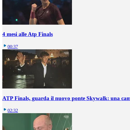
4 mesi alle Atp Finals
00:37
ATP Finals, guarda il nuovo ponte Skywalk: una ca
02:32