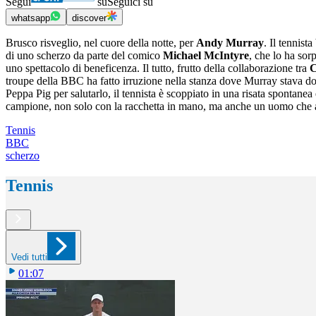
Segui
su
Seguici su
whatsapp
discover
Brusco risveglio, nel cuore della notte, per
Andy Murray
. Il tennist
di uno scherzo da parte del comico
Michael McIntyre
, che lo ha sor
uno spettacolo di beneficenza. Il tutto, frutto della collaborazione tra
C
troupe della BBC ha fatto irruzione nella stanza dove Murray stava do
Peppa Pig per salutarlo, il tennista è scoppiato in una risata spontane
campione, non solo con la racchetta in mano, ma anche un uomo che a
Tennis
BBC
scherzo
Tennis
Vedi tutti
01:07