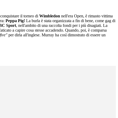
conquistare il torneo di
Wimbledon
nell'era Open, è rimasto vittima
rra:
Peppa Pig!
La burla è stata organizzata a fin di bene, come gag di
BC Sport
, nell'ambito di una raccolta fondi per i più disagiati. La
faticato a capire cosa stesse accadendo. Quando, poi, è comparsa
five"
per dirla all'inglese. Murray ha così dimostrato di essere un