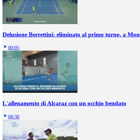
Delusione Berrettini: eliminato al primo turno, a Mo
00:05
L'allenamento di Alcaraz con un occhio bendato
00:30