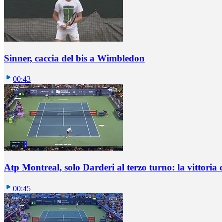
Sinner, caccia del bis a Wimbledon
00:43
Atp Montreal, solo Darderi al terzo turno: la vittoria 
00:45