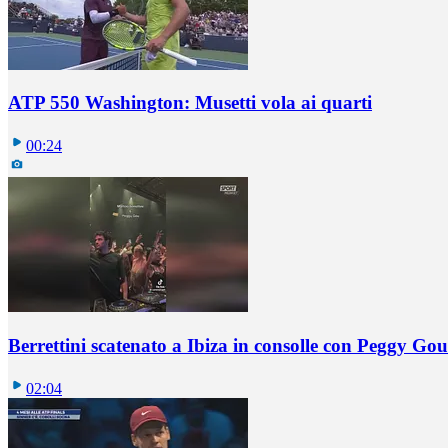
ATP 550 Washington: Musetti vola ai quarti
00:24
Berrettini scatenato a Ibiza in consolle con Peggy Gou
02:04