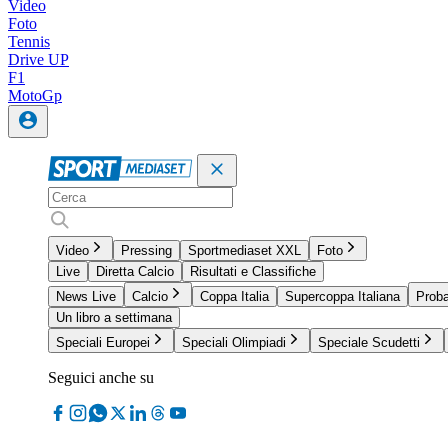
Video
Foto
Tennis
Drive UP
F1
MotoGp
Video
Pressing
Sportmediaset XXL
Foto
Live
Diretta Calcio
Risultati e Classifiche
News Live
Calcio
Coppa Italia
Supercoppa Italiana
Proba
Un libro a settimana
Speciali Europei
Speciali Olimpiadi
Speciale Scudetti
Seguici anche su