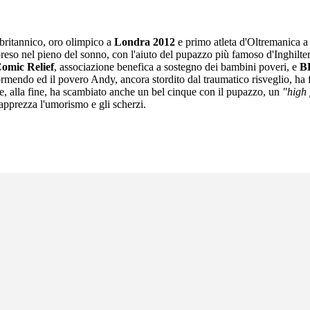
a britannico, oro olimpico a
Londra 2012
e primo atleta d'Oltremanica a 
preso nel pieno del sonno, con l'aiuto del pupazzo più famoso d'Inghilte
omic Relief
, associazione benefica a sostegno dei bambini poveri, e
B
rmendo ed il povero Andy, ancora stordito dal traumatico risveglio, ha 
a e, alla fine, ha scambiato anche un bel cinque con il pupazzo, un
"high 
pprezza l'umorismo e gli scherzi.