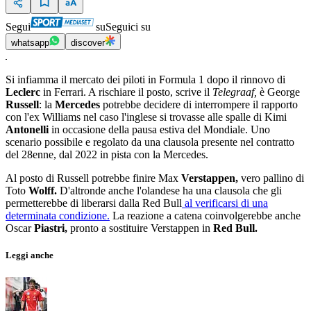
Segui
su
Seguici su
whatsapp
discover
Si infiamma il mercato dei piloti in Formula 1 dopo il rinnovo di
Leclerc
in Ferrari. A rischiare il posto, scrive il
Telegraaf,
è George
Russell
: la
Mercedes
potrebbe decidere di interrompere il rapporto
con l'ex Williams nel caso l'inglese si trovasse alle spalle di Kimi
Antonelli
in occasione della pausa estiva del Mondiale. Uno
scenario possibile e regolato da una clausola presente nel contratto
del 28enne, dal 2022 in pista con la Mercedes.
Al posto di Russell potrebbe finire Max
Verstappen,
vero pallino di
Toto
Wolff.
D'altronde anche l'olandese ha una clausola che gli
permetterebbe di liberarsi dalla Red Bull
al verificarsi di una
determinata condizione.
La reazione a catena coinvolgerebbe anche
Oscar
Piastri,
pronto a sostituire Verstappen in
Red Bull.
Leggi anche