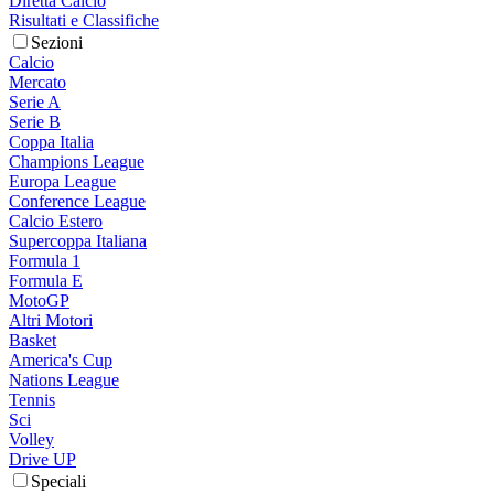
Diretta Calcio
Risultati e Classifiche
Sezioni
Calcio
Mercato
Serie A
Serie B
Coppa Italia
Champions League
Europa League
Conference League
Calcio Estero
Supercoppa Italiana
Formula 1
Formula E
MotoGP
Altri Motori
Basket
America's Cup
Nations League
Tennis
Sci
Volley
Drive UP
Speciali