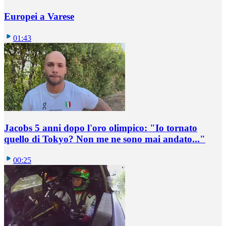
Europei a Varese
01:43
Jacobs 5 anni dopo l'oro olimpico: "Io tornato
quello di Tokyo? Non me ne sono mai andato..."
00:25