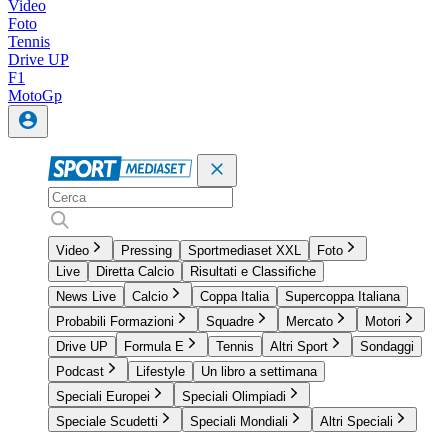
Video
Foto
Tennis
Drive UP
F1
MotoGp
Video
Pressing
Sportmediaset XXL
Foto
Live
Diretta Calcio
Risultati e Classifiche
News Live
Calcio
Coppa Italia
Supercoppa Italiana
Probabili Formazioni
Squadre
Mercato
Motori
Drive UP
Formula E
Tennis
Altri Sport
Sondaggi
Podcast
Lifestyle
Un libro a settimana
Speciali Europei
Speciali Olimpiadi
Speciale Scudetti
Speciali Mondiali
Altri Speciali