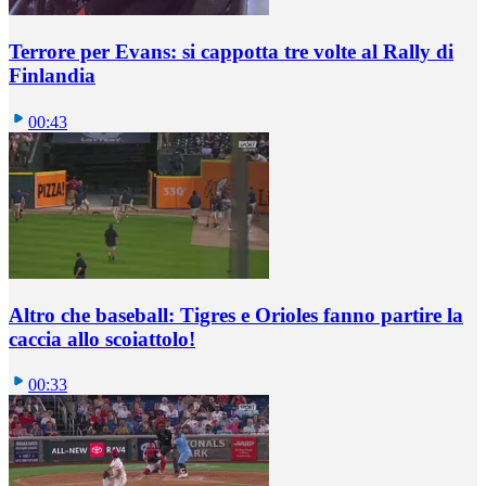
Terrore per Evans: si cappotta tre volte al Rally di
Finlandia
00:43
Altro che baseball: Tigres e Orioles fanno partire la
caccia allo scoiattolo!
00:33