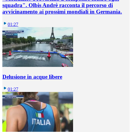
squadra". Olbis Andrè racconta il percorso di
avvicinamento ai prossimi mondiali in Germania.
01:27
Delusione in acque libere
01:27