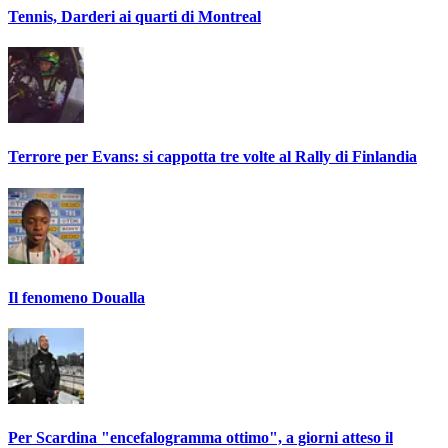
Tennis, Darderi ai quarti di Montreal
Terrore per Evans: si cappotta tre volte al Rally di Finlandia
Il fenomeno Doualla
Per Scardina "encefalogramma ottimo", a giorni atteso il