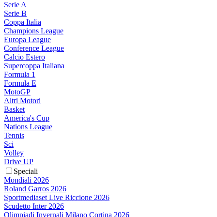
Serie A
Serie B
Coppa Italia
Champions League
Europa League
Conference League
Calcio Estero
Supercoppa Italiana
Formula 1
Formula E
MotoGP
Altri Motori
Basket
America's Cup
Nations League
Tennis
Sci
Volley
Drive UP
Speciali
Mondiali 2026
Roland Garros 2026
Sportmediaset Live Riccione 2026
Scudetto Inter 2026
Olimpiadi Invernali Milano Cortina 2026