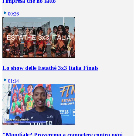
l'impresa che ho fatto"
00:26
Lo show delle Estathé 3x3 Italia Finals
01:14
"Mondiale? Proveremo a competere contro ogni