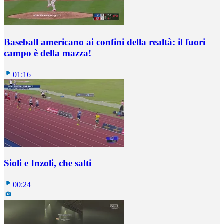
Baseball americano ai confini della realtà: il fuori
campo è della mazza!
01:16
Sioli e Inzoli, che salti
00:24