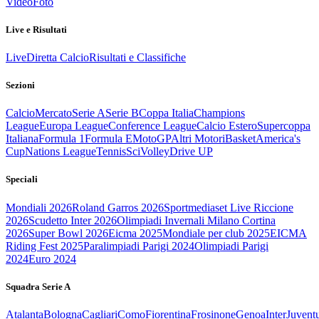
Video
Foto
Live e Risultati
Live
Diretta Calcio
Risultati e Classifiche
Sezioni
Calcio
Mercato
Serie A
Serie B
Coppa Italia
Champions
League
Europa League
Conference League
Calcio Estero
Supercoppa
Italiana
Formula 1
Formula E
MotoGP
Altri Motori
Basket
America's
Cup
Nations League
Tennis
Sci
Volley
Drive UP
Speciali
Mondiali 2026
Roland Garros 2026
Sportmediaset Live Riccione
2026
Scudetto Inter 2026
Olimpiadi Invernali Milano Cortina
2026
Super Bowl 2026
Eicma 2025
Mondiale per club 2025
EICMA
Riding Fest 2025
Paralimpiadi Parigi 2024
Olimpiadi Parigi
2024
Euro 2024
Squadra Serie A
Atalanta
Bologna
Cagliari
Como
Fiorentina
Frosinone
Genoa
Inter
Juvent