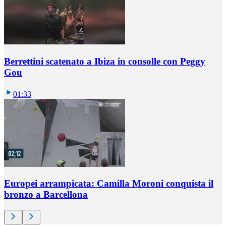
Berrettini scatenato a Ibiza in consolle con Peggy
Gou
01:33
Europei arrampicata: Camilla Moroni conquista il
bronzo a Barcellona