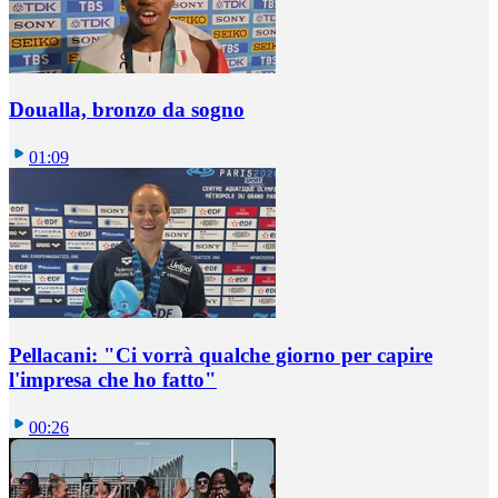
Doualla, bronzo da sogno
01:09
Pellacani: "Ci vorrà qualche giorno per capire
l'impresa che ho fatto"
00:26