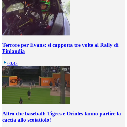
Terrore per Evans: si cappotta tre volte al Rally di
Finlandia
00:43
Altro che baseball: Tigres e Orioles fanno partire la
caccia allo scoiattolo!