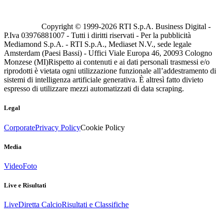
Copyright © 1999-
2026
RTI S.p.A. Business Digital -
P.Iva 03976881007 - Tutti i diritti riservati - Per la pubblicità
Mediamond S.p.A. - RTI S.p.A., Mediaset N.V., sede legale
Amsterdam (Paesi Bassi) - Uffici Viale Europa 46, 20093 Cologno
Monzese (MI)
Rispetto ai contenuti e ai dati personali trasmessi e/o
riprodotti è vietata ogni utilizzazione funzionale all’addestramento di
sistemi di intelligenza artificiale generativa. È altresì fatto divieto
espresso di utilizzare mezzi automatizzati di data scraping.
Legal
Corporate
Privacy Policy
Cookie Policy
Media
Video
Foto
Live e Risultati
Live
Diretta Calcio
Risultati e Classifiche