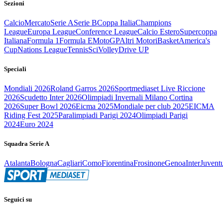
Sezioni
Calcio
Mercato
Serie A
Serie B
Coppa Italia
Champions
League
Europa League
Conference League
Calcio Estero
Supercoppa
Italiana
Formula 1
Formula E
MotoGP
Altri Motori
Basket
America's
Cup
Nations League
Tennis
Sci
Volley
Drive UP
Speciali
Mondiali 2026
Roland Garros 2026
Sportmediaset Live Riccione
2026
Scudetto Inter 2026
Olimpiadi Invernali Milano Cortina
2026
Super Bowl 2026
Eicma 2025
Mondiale per club 2025
EICMA
Riding Fest 2025
Paralimpiadi Parigi 2024
Olimpiadi Parigi
2024
Euro 2024
Squadra Serie A
Atalanta
Bologna
Cagliari
Como
Fiorentina
Frosinone
Genoa
Inter
Juvent
Seguici su