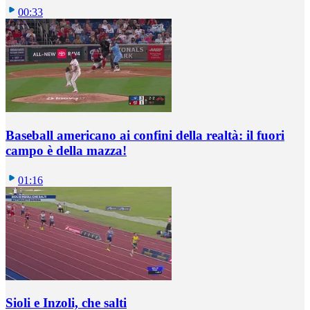
00:33
Baseball americano ai confini della realtà: il fuori
campo è della mazza!
01:16
Sioli e Inzoli, che salti