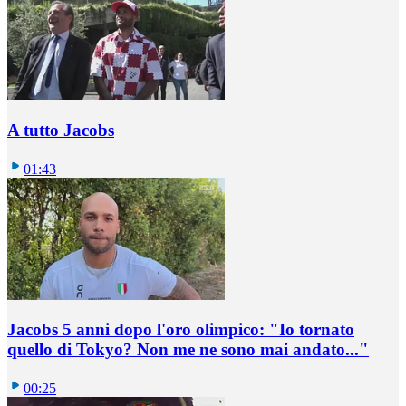
A tutto Jacobs
01:43
Jacobs 5 anni dopo l'oro olimpico: "Io tornato
quello di Tokyo? Non me ne sono mai andato..."
00:25