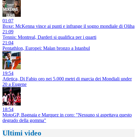
01:07
Boxe: McKenna vince ai punti e infrange il sogno mondiale di Oliha
21:09
Tennis: Montreal, Darderi si qualifica per i quarti
21:04
Pentathlon, Europei: Malan bronzo a Istanbul
19:54
Atletica, Di Fabio oro nei 5.000 metri di marcia dei Mondiali under
20 a Eugene
18:54
MotoGP, Bagnaia e Marquez in coro: "Nessuno si aspettava questo
degrado della gomma"
Ultimi video