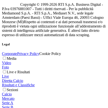
Copyright © 1999-
2026
RTI S.p.A. Business Digital -
P.Iva 03976881007 - Tutti i diritti riservati - Per la pubblicità
Mediamond S.p.A. - RTI S.p.A., Mediaset N.V., sede legale
Amsterdam (Paesi Bassi) - Uffici Viale Europa 46, 20093 Cologno
Monzese (MI)
Rispetto ai contenuti e ai dati personali trasmessi e/o
riprodotti è vietata ogni utilizzazione funzionale all’addestramento di
sistemi di intelligenza artificiale generativa. È altresì fatto divieto
espresso di utilizzare mezzi automatizzati di data scraping.
Legal
Corporate
Privacy Policy
Cookie Policy
Media
Video
Foto
Live e Risultati
Live
Diretta Calcio
Risultati e Classifiche
Sezioni
Calcio
Mercato
Serie A
Serie B