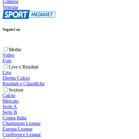
Udinese
Venezia
Seguici su
Media
Video
Foto
Live e Risultati
Live
Diretta Calcio
Risultati e Classifiche
Sezioni
Calcio
Mercato
Serie A
Serie B
Coppa Italia
Champions League
Europa League
Conference League