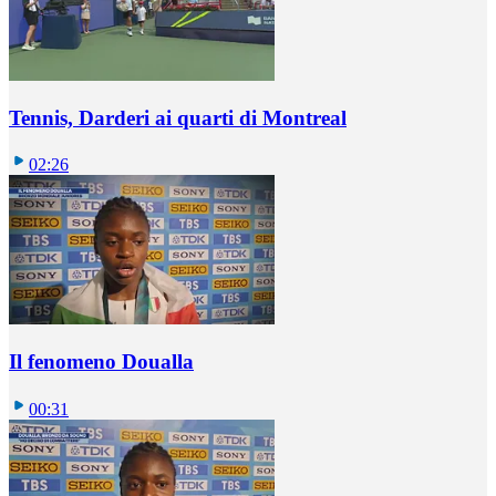
Tennis, Darderi ai quarti di Montreal
02:26
Il fenomeno Doualla
00:31