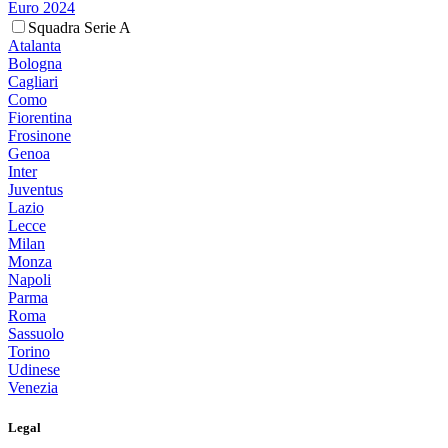
Euro 2024
Squadra Serie A
Atalanta
Bologna
Cagliari
Como
Fiorentina
Frosinone
Genoa
Inter
Juventus
Lazio
Lecce
Milan
Monza
Napoli
Parma
Roma
Sassuolo
Torino
Udinese
Venezia
Legal