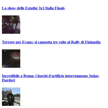
Lo show delle Estathé 3x3 Italia Finals
Terrore per Evans: si cappotta tre volte al Rally di Finlandia
Incredibile a Roma: i fuochi d'artificio interrompono Jodar-
Darderi