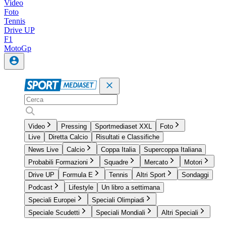
Video
Foto
Tennis
Drive UP
F1
MotoGp
Video
Pressing
Sportmediaset XXL
Foto
Live
Diretta Calcio
Risultati e Classifiche
News Live
Calcio
Coppa Italia
Supercoppa Italiana
Probabili Formazioni
Squadre
Mercato
Motori
Drive UP
Formula E
Tennis
Altri Sport
Sondaggi
Podcast
Lifestyle
Un libro a settimana
Speciali Europei
Speciali Olimpiadi
Speciale Scudetti
Speciali Mondiali
Altri Speciali