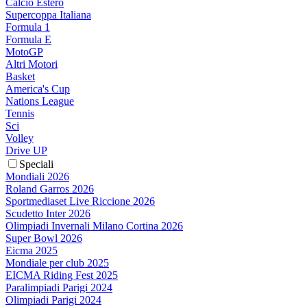
Calcio Estero
Supercoppa Italiana
Formula 1
Formula E
MotoGP
Altri Motori
Basket
America's Cup
Nations League
Tennis
Sci
Volley
Drive UP
Speciali
Mondiali 2026
Roland Garros 2026
Sportmediaset Live Riccione 2026
Scudetto Inter 2026
Olimpiadi Invernali Milano Cortina 2026
Super Bowl 2026
Eicma 2025
Mondiale per club 2025
EICMA Riding Fest 2025
Paralimpiadi Parigi 2024
Olimpiadi Parigi 2024