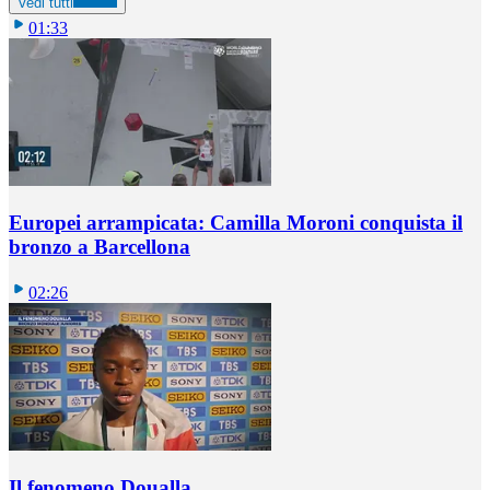
Vedi tutti
01:33
Europei arrampicata: Camilla Moroni conquista il
bronzo a Barcellona
02:26
Il fenomeno Doualla