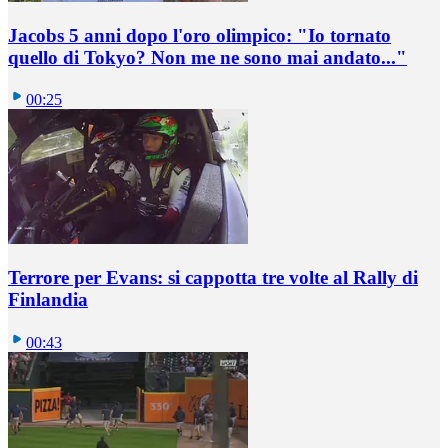
Jacobs 5 anni dopo l'oro olimpico: "Io tornato
quello di Tokyo? Non me ne sono mai andato..."
00:25
Terrore per Evans: si cappotta tre volte al Rally di
Finlandia
00:43