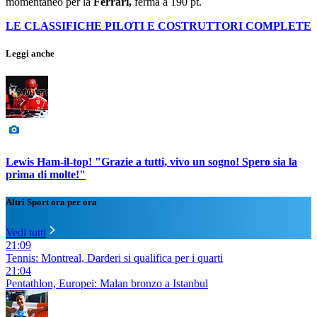
momentaneo per la
Ferrari,
ferma a 190 pt.
LE CLASSIFICHE PILOTI E COSTRUTTORI COMPLETE
Leggi anche
Lewis Ham-il-top! "Grazie a tutti, vivo un sogno! Spero sia la
prima di molte!"
Altri Sport ora per ora
Vedi tutti
21:09
Tennis: Montreal, Darderi si qualifica per i quarti
21:04
Pentathlon, Europei: Malan bronzo a Istanbul