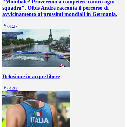
"Mondiale? Proveremo a competere contro ogni
squadra". Olbis Andrè racconta il percorso di
avvicinamento ai prossimi mondiali in Germania.
01:27
Delusione in acque libere
01:27