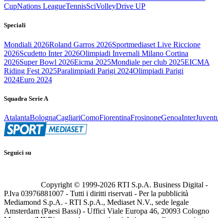
Cup
Nations League
Tennis
Sci
Volley
Drive UP
Speciali
Mondiali 2026
Roland Garros 2026
Sportmediaset Live Riccione
2026
Scudetto Inter 2026
Olimpiadi Invernali Milano Cortina
2026
Super Bowl 2026
Eicma 2025
Mondiale per club 2025
EICMA
Riding Fest 2025
Paralimpiadi Parigi 2024
Olimpiadi Parigi
2024
Euro 2024
Squadra Serie A
Atalanta
Bologna
Cagliari
Como
Fiorentina
Frosinone
Genoa
Inter
Juvent
Seguici su
Copyright © 1999-
2026
RTI S.p.A. Business Digital -
P.Iva 03976881007 - Tutti i diritti riservati - Per la pubblicità
Mediamond S.p.A. - RTI S.p.A., Mediaset N.V., sede legale
Amsterdam (Paesi Bassi) - Uffici Viale Europa 46, 20093 Cologno