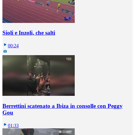
Sioli e Inzoli, che salti
00:24
Berrettini scatenato a Ibiza in consolle con Peggy
Gou
01:33