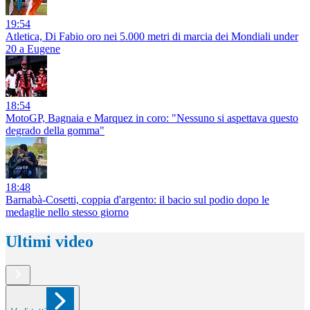
19:54
Atletica, Di Fabio oro nei 5.000 metri di marcia dei Mondiali under
20 a Eugene
18:54
MotoGP, Bagnaia e Marquez in coro: "Nessuno si aspettava questo
degrado della gomma"
18:48
Barnabà-Cosetti, coppia d'argento: il bacio sul podio dopo le
medaglie nello stesso giorno
Ultimi video