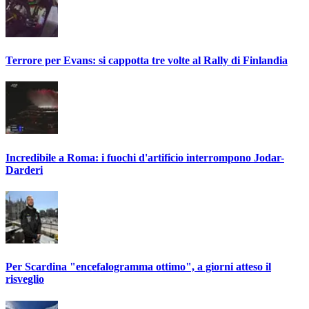
Terrore per Evans: si cappotta tre volte al Rally di Finlandia
Incredibile a Roma: i fuochi d'artificio interrompono Jodar-
Darderi
Per Scardina "encefalogramma ottimo", a giorni atteso il
risveglio