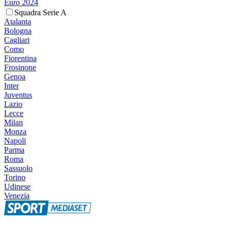
Euro 2024
Squadra Serie A
Atalanta
Bologna
Cagliari
Como
Fiorentina
Frosinone
Genoa
Inter
Juventus
Lazio
Lecce
Milan
Monza
Napoli
Parma
Roma
Sassuolo
Torino
Udinese
Venezia