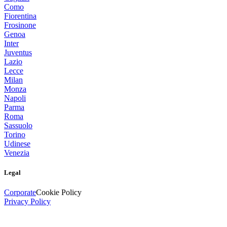
Como
Fiorentina
Frosinone
Genoa
Inter
Juventus
Lazio
Lecce
Milan
Monza
Napoli
Parma
Roma
Sassuolo
Torino
Udinese
Venezia
Legal
Corporate
Cookie Policy
Privacy Policy