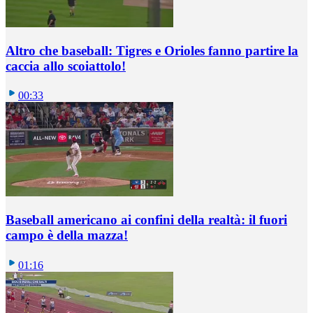
Altro che baseball: Tigres e Orioles fanno partire la
caccia allo scoiattolo!
00:33
Baseball americano ai confini della realtà: il fuori
campo è della mazza!
01:16