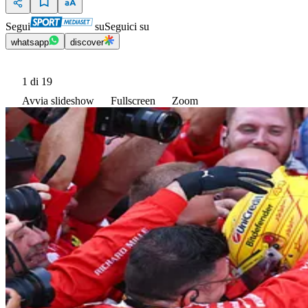
Segui
su
Seguici su
whatsapp
discover
1
di 19
Avvia slideshow
Fullscreen
Zoom