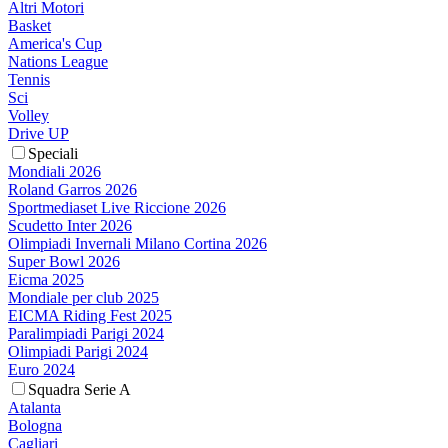
Altri Motori
Basket
America's Cup
Nations League
Tennis
Sci
Volley
Drive UP
Speciali
Mondiali 2026
Roland Garros 2026
Sportmediaset Live Riccione 2026
Scudetto Inter 2026
Olimpiadi Invernali Milano Cortina 2026
Super Bowl 2026
Eicma 2025
Mondiale per club 2025
EICMA Riding Fest 2025
Paralimpiadi Parigi 2024
Olimpiadi Parigi 2024
Euro 2024
Squadra Serie A
Atalanta
Bologna
Cagliari