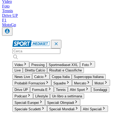
Video
Foto
Tennis
Drive UP
F1
MotoGp
Video
Pressing
Sportmediaset XXL
Foto
Live
Diretta Calcio
Risultati e Classifiche
News Live
Calcio
Coppa Italia
Supercoppa Italiana
Probabili Formazioni
Squadre
Mercato
Motori
Drive UP
Formula E
Tennis
Altri Sport
Sondaggi
Podcast
Lifestyle
Un libro a settimana
Speciali Europei
Speciali Olimpiadi
Speciale Scudetti
Speciali Mondiali
Altri Speciali