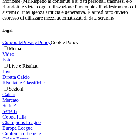
Monzese (MI)
Rispetto ai contenuti e ai dati personali trasmessi e/o
riprodotti è vietata ogni utilizzazione funzionale all’addestramento di
sistemi di intelligenza artificiale generativa. È altresì fatto divieto
espresso di utilizzare mezzi automatizzati di data scraping.
Legal
Corporate
Privacy Policy
Cookie Policy
Media
Video
Foto
Live e Risultati
Live
Diretta Calcio
Risultati e Classifiche
Sezioni
Calcio
Mercato
Serie A
Serie B
Coppa Italia
Champions League
Europa League
Conference League