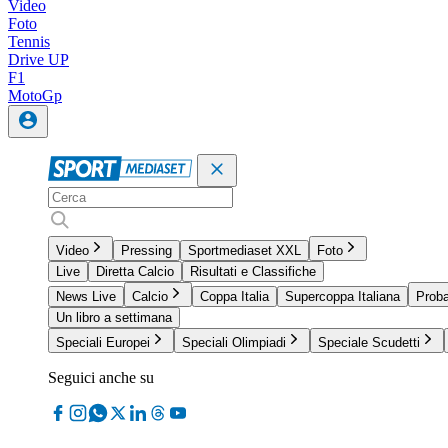
Video
Foto
Tennis
Drive UP
F1
MotoGp
Video
Pressing
Sportmediaset XXL
Foto
Live
Diretta Calcio
Risultati e Classifiche
News Live
Calcio
Coppa Italia
Supercoppa Italiana
Proba
Un libro a settimana
Speciali Europei
Speciali Olimpiadi
Speciale Scudetti
Seguici anche su