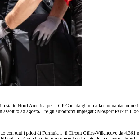
 resta in Nord America per il GP Canada giunto alla cinquantacinquesi
 in assoluto ad agosto. Tre gli autodromi impiegati: Mosport Park in 8 o
con tutti i piloti di Formula 1, il Circuit Gilles-Villeneuve da 4.361 me
i difficoltà di 4 perché ogni giro presenta 6 frenate della categoria Hard