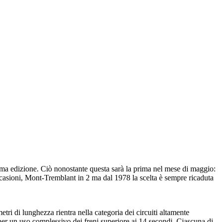
ma edizione. Ciò nonostante questa sarà la prima nel mese di maggio:
ccasioni, Mont-Tremblant in 2 ma dal 1978 la scelta è sempre ricaduta
tri di lunghezza rientra nella categoria dei circuiti altamente
, per un uso complessivo dei freni superiore ai 14 secondi. Ciascuna di