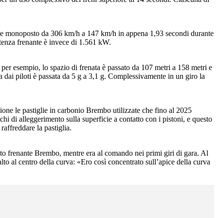
 delle monoposto da 306 km/h a 147 km/h in appena 1,93 secondi durante
otenza frenante è invece di 1.561 kW.
, per esempio, lo spazio di frenata è passato da 107 metri a 158 metri e
a dai piloti è passata da 5 g a 3,1 g. Complessivamente in un giro la
agione le pastiglie in carbonio Brembo utilizzate che fino al 2025
hi di alleggerimento sulla superficie a contatto con i pistoni, e questo
raffreddare la pastiglia.
nto frenante Brembo, mentre era al comando nei primi giri di gara. Al
alto al centro della curva: «Ero così concentrato sull’apice della curva