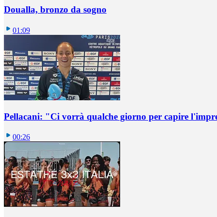
Doualla, bronzo da sogno
01:09
Pellacani: "Ci vorrà qualche giorno per capire l'impr
00:26