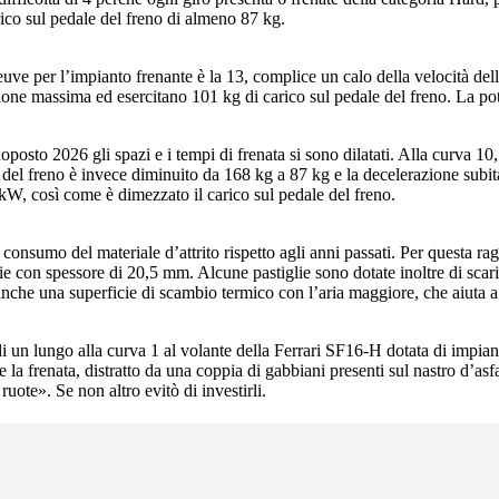
rico sul pedale del freno di almeno 87 kg.
leneuve per l’impianto frenante è la 13, complice un calo della velocità
razione massima ed esercitano 101 kg di carico sul pedale del freno. La p
posto 2026 gli spazi e i tempi di frenata si sono dilatati. Alla curva 10
e del freno è invece diminuito da 168 kg a 87 kg e la decelerazione subit
W, così come è dimezzato il carico sul pedale del freno.
e consumo del materiale d’attrito rispetto agli anni passati. Per questa r
e con spessore di 20,5 mm. Alcune pastiglie sono dotate inoltre di scaric
anche una superficie di scambio termico con l’aria maggiore, che aiuta a 
di un lungo alla curva 1 al volante della Ferrari SF16-H dotata di impia
 la frenata, distratto da una coppia di gabbiani presenti sul nastro d’asf
ruote». Se non altro evitò di investirli.