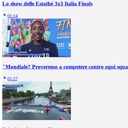
Lo show delle Estathé 3x3 Italia Finals
01:14
"Mondiale? Proveremo a competere contro ogni squadr
01:27