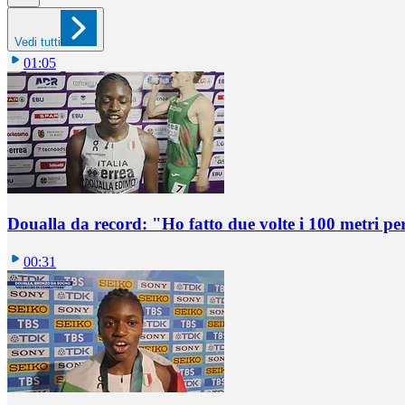
Vedi tutti
01:05
Doualla da record: "Ho fatto due volte i 100 metri pe
00:31