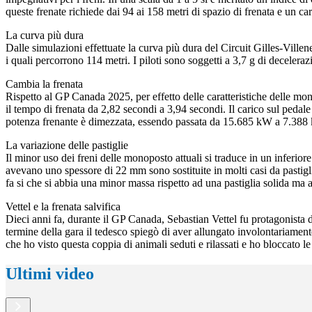
queste frenate richiede dai 94 ai 158 metri di spazio di frenata e un ca
La curva più dura
Dalle simulazioni effettuate la curva più dura del Circuit Gilles-Vil
i quali percorrono 114 metri. I piloti sono soggetti a 3,7 g di decele
Cambia la frenata
Rispetto al GP Canada 2025, per effetto delle caratteristiche delle mono
il tempo di frenata da 2,82 secondi a 3,94 secondi. Il carico sul pedal
potenza frenante è dimezzata, essendo passata da 15.685 kW a 7.388 k
La variazione delle pastiglie
Il minor uso dei freni delle monoposto attuali si traduce in un inferior
avevano uno spessore di 22 mm sono sostituite in molti casi da pastigli
fa si che si abbia una minor massa rispetto ad una pastiglia solida ma 
Vettel e la frenata salvifica
Dieci anni fa, durante il GP Canada, Sebastian Vettel fu protagonista 
termine della gara il tedesco spiegò di aver allungato involontariamente
che ho visto questa coppia di animali seduti e rilassati e ho bloccato le 
Ultimi video