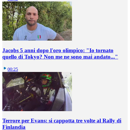
Jacobs 5 anni dopo l'oro olimpico: "Io tornato
quello di Tokyo? Non me ne sono mai andato..."
00:25
Terrore per Evans: si cappotta tre volte al Rally di
Finlandia