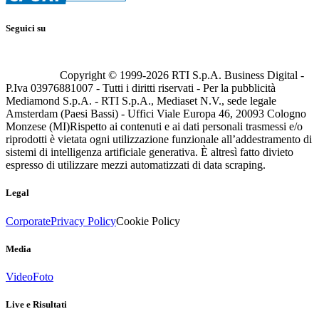
Seguici su
Copyright © 1999-
2026
RTI S.p.A. Business Digital -
P.Iva 03976881007 - Tutti i diritti riservati - Per la pubblicità
Mediamond S.p.A. - RTI S.p.A., Mediaset N.V., sede legale
Amsterdam (Paesi Bassi) - Uffici Viale Europa 46, 20093 Cologno
Monzese (MI)
Rispetto ai contenuti e ai dati personali trasmessi e/o
riprodotti è vietata ogni utilizzazione funzionale all’addestramento di
sistemi di intelligenza artificiale generativa. È altresì fatto divieto
espresso di utilizzare mezzi automatizzati di data scraping.
Legal
Corporate
Privacy Policy
Cookie Policy
Media
Video
Foto
Live e Risultati