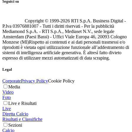
Seguici su
Copyright © 1999-
2026
RTI S.p.A. Business Digital -
P.Iva 03976881007 - Tutti i diritti riservati - Per la pubblicità
Mediamond S.p.A. - RTI S.p.A., Mediaset N.V., sede legale
Amsterdam (Paesi Bassi) - Uffici Viale Europa 46, 20093 Cologno
Monzese (MI)
Rispetto ai contenuti e ai dati personali trasmessi e/o
riprodotti è vietata ogni utilizzazione funzionale all’addestramento di
sistemi di intelligenza artificiale generativa. È altresì fatto divieto
espresso di utilizzare mezzi automatizzati di data scraping.
Legal
Corporate
Privacy Policy
Cookie Policy
Media
Video
Foto
Live e Risultati
Live
Diretta Calcio
Risultati e Classifiche
Sezioni
Calcio