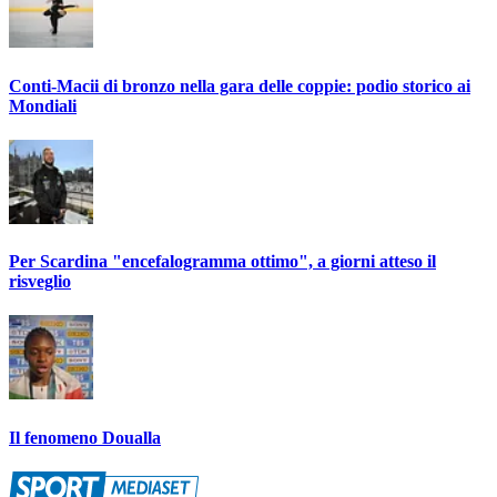
Conti-Macii di bronzo nella gara delle coppie: podio storico ai
Mondiali
Per Scardina "encefalogramma ottimo", a giorni atteso il
risveglio
Il fenomeno Doualla