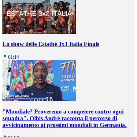
Lo show delle Estathé 3x3 Italia Finals
01:14
"Mondiale? Proveremo a competere contro ogni
squadra". Olbis Andrè racconta il percorso di
avvicinamento ai prossimi mondiali in Germania.