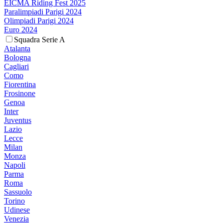
EICMA Riding Fest 2025
Paralimpiadi Parigi 2024
Olimpiadi Parigi 2024
Euro 2024
Squadra Serie A
Atalanta
Bologna
Cagliari
Como
Fiorentina
Frosinone
Genoa
Inter
Juventus
Lazio
Lecce
Milan
Monza
Napoli
Parma
Roma
Sassuolo
Torino
Udinese
Venezia