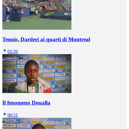
Tennis, Darderi ai quarti di Montreal
02:26
Il fenomeno Doualla
00:31