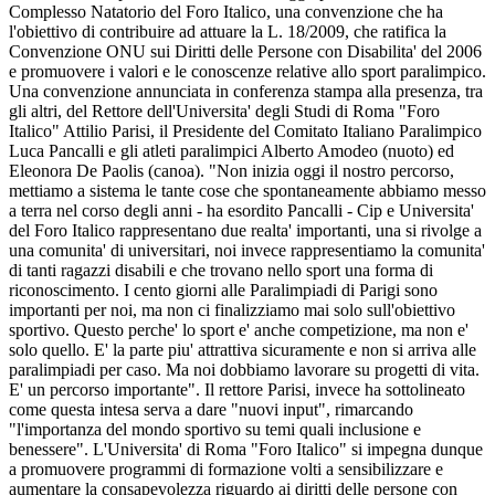
Complesso Natatorio del Foro Italico, una convenzione che ha
l'obiettivo di contribuire ad attuare la L. 18/2009, che ratifica la
Convenzione ONU sui Diritti delle Persone con Disabilita' del 2006
e promuovere i valori e le conoscenze relative allo sport paralimpico.
Una convenzione annunciata in conferenza stampa alla presenza, tra
gli altri, del Rettore dell'Universita' degli Studi di Roma "Foro
Italico" Attilio Parisi, il Presidente del Comitato Italiano Paralimpico
Luca Pancalli e gli atleti paralimpici Alberto Amodeo (nuoto) ed
Eleonora De Paolis (canoa). "Non inizia oggi il nostro percorso,
mettiamo a sistema le tante cose che spontaneamente abbiamo messo
a terra nel corso degli anni - ha esordito Pancalli - Cip e Universita'
del Foro Italico rappresentano due realta' importanti, una si rivolge a
una comunita' di universitari, noi invece rappresentiamo la comunita'
di tanti ragazzi disabili e che trovano nello sport una forma di
riconoscimento. I cento giorni alle Paralimpiadi di Parigi sono
importanti per noi, ma non ci finalizziamo mai solo sull'obiettivo
sportivo. Questo perche' lo sport e' anche competizione, ma non e'
solo quello. E' la parte piu' attrattiva sicuramente e non si arriva alle
paralimpiadi per caso. Ma noi dobbiamo lavorare su progetti di vita.
E' un percorso importante". Il rettore Parisi, invece ha sottolineato
come questa intesa serva a dare "nuovi input", rimarcando
"l'importanza del mondo sportivo su temi quali inclusione e
benessere". L'Universita' di Roma "Foro Italico" si impegna dunque
a promuovere programmi di formazione volti a sensibilizzare e
aumentare la consapevolezza riguardo ai diritti delle persone con