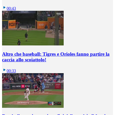
00:43
Altro che baseball: Tigres e Orioles fanno partire la
caccia allo scoiattolo!
00:33