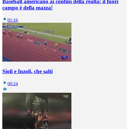
Baseball americano ai confini della realtà: il fuori
campo è della mazza!
01:16
Sioli e Inzoli, che salti
00:24