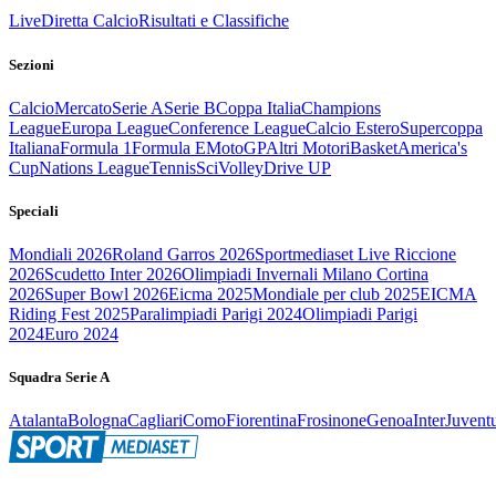
Live
Diretta Calcio
Risultati e Classifiche
Sezioni
Calcio
Mercato
Serie A
Serie B
Coppa Italia
Champions
League
Europa League
Conference League
Calcio Estero
Supercoppa
Italiana
Formula 1
Formula E
MotoGP
Altri Motori
Basket
America's
Cup
Nations League
Tennis
Sci
Volley
Drive UP
Speciali
Mondiali 2026
Roland Garros 2026
Sportmediaset Live Riccione
2026
Scudetto Inter 2026
Olimpiadi Invernali Milano Cortina
2026
Super Bowl 2026
Eicma 2025
Mondiale per club 2025
EICMA
Riding Fest 2025
Paralimpiadi Parigi 2024
Olimpiadi Parigi
2024
Euro 2024
Squadra Serie A
Atalanta
Bologna
Cagliari
Como
Fiorentina
Frosinone
Genoa
Inter
Juvent