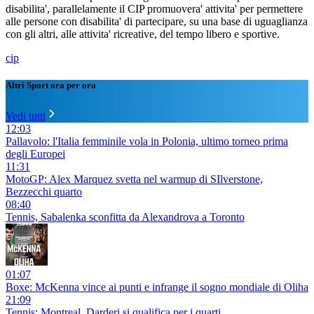
disabilita', parallelamente il CIP promuovera' attivita' per permettere
alle persone con disabilita' di partecipare, su una base di uguaglianza
con gli altri, alle attivita' ricreative, del tempo libero e sportive.
cip
Altri Sport ora per ora
Vedi tutti
12:03
Pallavolo: l'Italia femminile vola in Polonia, ultimo torneo prima
degli Europei
11:31
MotoGP: Alex Marquez svetta nel warmup di SIlverstone,
Bezzecchi quarto
08:40
Tennis, Sabalenka sconfitta da Alexandrova a Toronto
01:07
Boxe: McKenna vince ai punti e infrange il sogno mondiale di Oliha
21:09
Tennis: Montreal, Darderi si qualifica per i quarti