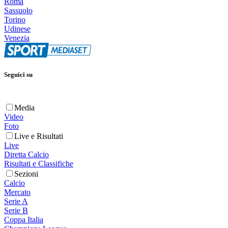
Roma
Sassuolo
Torino
Udinese
Venezia
Seguici su
Media
Video
Foto
Live e Risultati
Live
Diretta Calcio
Risultati e Classifiche
Sezioni
Calcio
Mercato
Serie A
Serie B
Coppa Italia