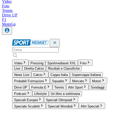
Video
Foto
Tennis
Drive UP
F1
MotoGp
Video
Pressing
Sportmediaset XXL
Foto
Live
Diretta Calcio
Risultati e Classifiche
News Live
Calcio
Coppa Italia
Supercoppa Italiana
Probabili Formazioni
Squadre
Mercato
Motori
Drive UP
Formula E
Tennis
Altri Sport
Sondaggi
Podcast
Lifestyle
Un libro a settimana
Speciali Europei
Speciali Olimpiadi
Speciale Scudetti
Speciali Mondiali
Altri Speciali