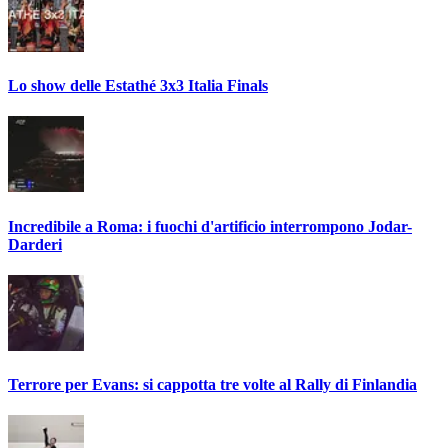
Lo show delle Estathé 3x3 Italia Finals
Incredibile a Roma: i fuochi d'artificio interrompono Jodar-
Darderi
Terrore per Evans: si cappotta tre volte al Rally di Finlandia