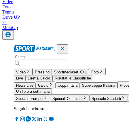
Video
Foto
Tennis
Drive UP
F1
MotoGp
Video
Pressing
Sportmediaset XXL
Foto
Live
Diretta Calcio
Risultati e Classifiche
News Live
Calcio
Coppa Italia
Supercoppa Italiana
Proba
Un libro a settimana
Speciali Europei
Speciali Olimpiadi
Speciale Scudetti
Seguici anche su