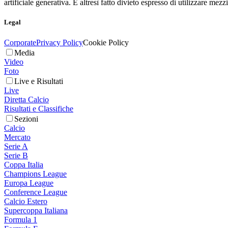
artificiale generativa. È altresì fatto divieto espresso di utilizzare mez
Legal
Corporate
Privacy Policy
Cookie Policy
Media
Video
Foto
Live e Risultati
Live
Diretta Calcio
Risultati e Classifiche
Sezioni
Calcio
Mercato
Serie A
Serie B
Coppa Italia
Champions League
Europa League
Conference League
Calcio Estero
Supercoppa Italiana
Formula 1