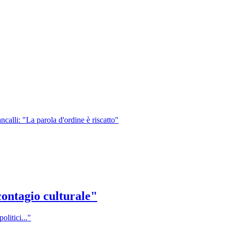
calli: "La parola d'ordine è riscatto"
contagio culturale"
litici..."