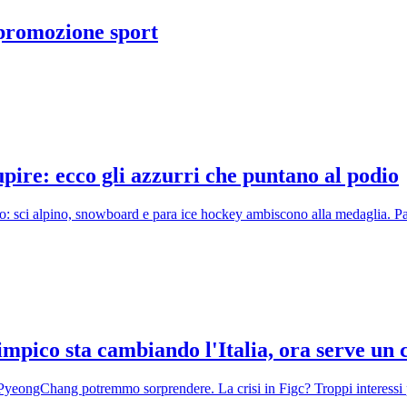
 promozione sport
upire: ecco gli azzurri che puntano al podio
o: sci alpino, snowboard e para ice hockey ambiscono alla medaglia. Pan
impico sta cambiando l'Italia, ora serve un 
 PyeongChang potremmo sorprendere. La crisi in Figc? Troppi interessi po