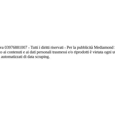
va 03976881007 - Tutti i diritti riservati - Per la pubblicità Mediamon
o ai contenuti e ai dati personali trasmessi e/o riprodotti è vietata ogni 
zi automatizzati di data scraping.