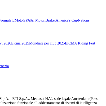
Formula E
MotoGP
Altri Motori
Basket
America's Cup
Nations
wl 2026
Eicma 2025
Mondiale per club 2025
EICMA Riding Fest
enezia
d S.p.A. - RTI S.p.A., Mediaset N.V., sede legale Amsterdam (Paesi
utilizzazione funzionale all’addestramento di sistemi di intelligenza