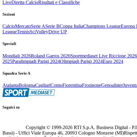
Live
Diretta Calcio
Risultati e Classifiche
Sezioni
Calcio
Mercato
Serie A
Serie B
Coppa Italia
Champions League
Europa 
League
Tennis
Sci
Volley
Drive UP
Speciali
Mondiali 2026
Roland Garros 2026
Sportmediaset Live Riccione 2026
2025
Paralimpiadi Parigi 2024
Olimpiadi Parigi 2024
Euro 2024
Squadra Serie A
Atalanta
Bologna
Cagliari
Como
Fiorentina
Frosinone
Genoa
Inter
Juvent
Seguici su
Copyright © 1999-
2026
RTI S.p.A. Business Digital - P.I
Bassi) - Uffici Viale Europa 46, 20093 Cologno Monzese (MI)
Rispett