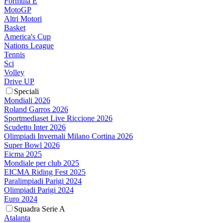
Formula E
MotoGP
Altri Motori
Basket
America's Cup
Nations League
Tennis
Sci
Volley
Drive UP
Speciali
Mondiali 2026
Roland Garros 2026
Sportmediaset Live Riccione 2026
Scudetto Inter 2026
Olimpiadi Invernali Milano Cortina 2026
Super Bowl 2026
Eicma 2025
Mondiale per club 2025
EICMA Riding Fest 2025
Paralimpiadi Parigi 2024
Olimpiadi Parigi 2024
Euro 2024
Squadra Serie A
Atalanta