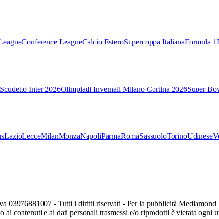
League
Conference League
Calcio Estero
Supercoppa Italiana
Formula 1
Scudetto Inter 2026
Olimpiadi Invernali Milano Cortina 2026
Super Bo
us
Lazio
Lecce
Milan
Monza
Napoli
Parma
Roma
Sassuolo
Torino
Udinese
V
va 03976881007 - Tutti i diritti riservati - Per la pubblicità Mediamon
o ai contenuti e ai dati personali trasmessi e/o riprodotti è vietata ogni 