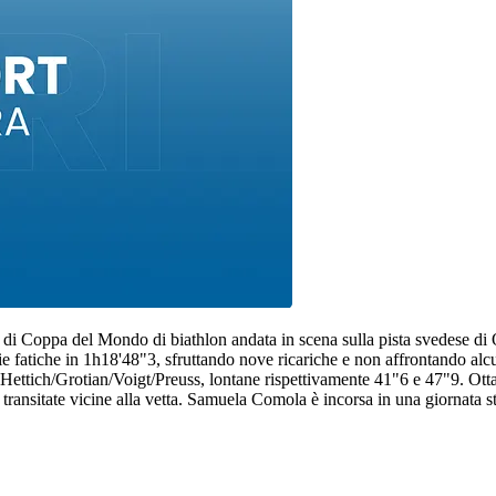
e di Coppa del Mondo di biathlon andata in scena sulla pista svedese di
 fatiche in 1h18'48"3, sfruttando nove ricariche e non affrontando alcu
ich/Grotian/Voigt/Preuss, lontane rispettivamente 41"6 e 47"9. Ottavo 
nsitate vicine alla vetta. Samuela Comola è incorsa in una giornata stor