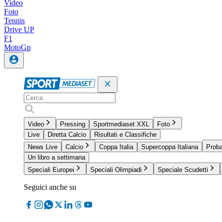
Video
Foto
Tennis
Drive UP
F1
MotoGp
Video
Pressing
Sportmediaset XXL
Foto
Live
Diretta Calcio
Risultati e Classifiche
News Live
Calcio
Coppa Italia
Supercoppa Italiana
Proba
Un libro a settimana
Speciali Europei
Speciali Olimpiadi
Speciale Scudetti
Seguici anche su