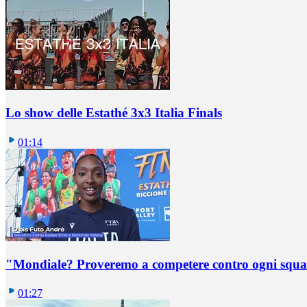
Lo show delle Estathé 3x3 Italia Finals
01:14
"Mondiale? Proveremo a competere contro ogni squadr
01:27