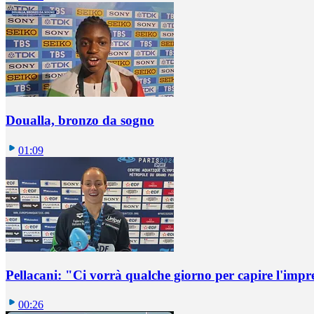
Doualla, bronzo da sogno
01:09
Pellacani: "Ci vorrà qualche giorno per capire l'impr
00:26