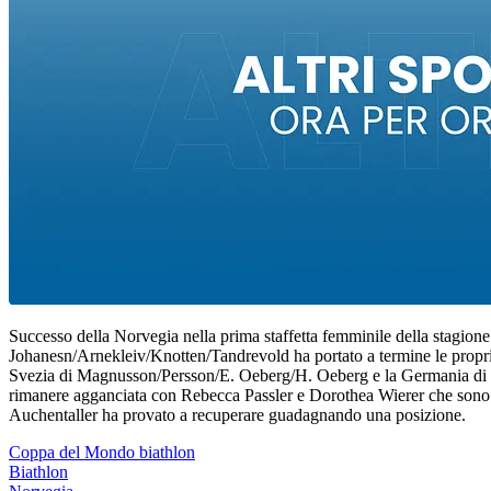
Successo della Norvegia nella prima staffetta femminile della stagion
Johanesn/Arnekleiv/Knotten/Tandrevold ha portato a termine le proprie
Svezia di Magnusson/Persson/E. Oeberg/H. Oeberg e la Germania di Hett
rimanere agganciata con Rebecca Passler e Dorothea Wierer che sono tra
Auchentaller ha provato a recuperare guadagnando una posizione.
Coppa del Mondo biathlon
Biathlon