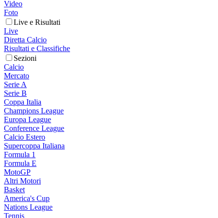
Video
Foto
Live e Risultati
Live
Diretta Calcio
Risultati e Classifiche
Sezioni
Calcio
Mercato
Serie A
Serie B
Coppa Italia
Champions League
Europa League
Conference League
Calcio Estero
Supercoppa Italiana
Formula 1
Formula E
MotoGP
Altri Motori
Basket
America's Cup
Nations League
Tennis