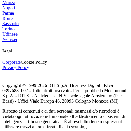
Monza
Napoli
Parma
Roma
Sassuolo
Torino
Udinese
Venezia
Legal
Corporate
Cookie Policy
Privacy Policy
Copyright © 1999-
2026
RTI S.p.A. Business Digital - P.Iva
03976881007 - Tutti i diritti riservati - Per la pubblicità Mediamond
S.p.A. - RTI S.p.A., Mediaset N.V., sede legale Amsterdam (Paesi
Bassi) - Uffici Viale Europa 46, 20093 Cologno Monzese (MI)
Rispetto ai contenuti e ai dati personali trasmessi e/o riprodotti è
vietata ogni utilizzazione funzionale all’addestramento di sistemi di
intelligenza artificiale generativa. È altresì fatto divieto espresso di
utilizzare mezzi automatizzati di data scraping.