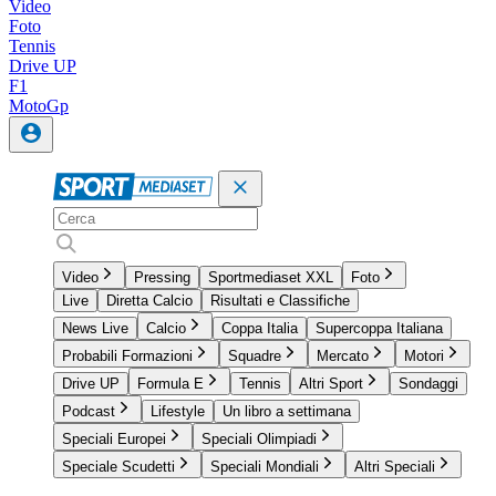
Video
Foto
Tennis
Drive UP
F1
MotoGp
Video
Pressing
Sportmediaset XXL
Foto
Live
Diretta Calcio
Risultati e Classifiche
News Live
Calcio
Coppa Italia
Supercoppa Italiana
Probabili Formazioni
Squadre
Mercato
Motori
Drive UP
Formula E
Tennis
Altri Sport
Sondaggi
Podcast
Lifestyle
Un libro a settimana
Speciali Europei
Speciali Olimpiadi
Speciale Scudetti
Speciali Mondiali
Altri Speciali