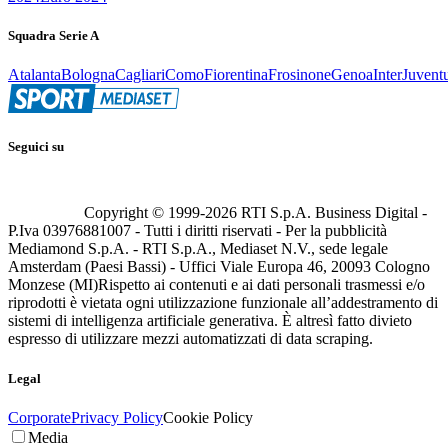
Squadra Serie A
Atalanta
Bologna
Cagliari
Como
Fiorentina
Frosinone
Genoa
Inter
Juvent
Seguici su
Copyright © 1999-
2026
RTI S.p.A. Business Digital -
P.Iva 03976881007 - Tutti i diritti riservati - Per la pubblicità
Mediamond S.p.A. - RTI S.p.A., Mediaset N.V., sede legale
Amsterdam (Paesi Bassi) - Uffici Viale Europa 46, 20093 Cologno
Monzese (MI)
Rispetto ai contenuti e ai dati personali trasmessi e/o
riprodotti è vietata ogni utilizzazione funzionale all’addestramento di
sistemi di intelligenza artificiale generativa. È altresì fatto divieto
espresso di utilizzare mezzi automatizzati di data scraping.
Legal
Corporate
Privacy Policy
Cookie Policy
Media