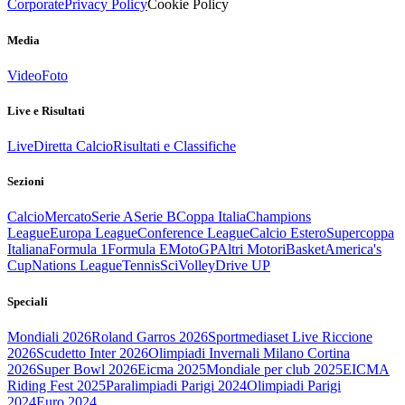
Corporate
Privacy Policy
Cookie Policy
Media
Video
Foto
Live e Risultati
Live
Diretta Calcio
Risultati e Classifiche
Sezioni
Calcio
Mercato
Serie A
Serie B
Coppa Italia
Champions
League
Europa League
Conference League
Calcio Estero
Supercoppa
Italiana
Formula 1
Formula E
MotoGP
Altri Motori
Basket
America's
Cup
Nations League
Tennis
Sci
Volley
Drive UP
Speciali
Mondiali 2026
Roland Garros 2026
Sportmediaset Live Riccione
2026
Scudetto Inter 2026
Olimpiadi Invernali Milano Cortina
2026
Super Bowl 2026
Eicma 2025
Mondiale per club 2025
EICMA
Riding Fest 2025
Paralimpiadi Parigi 2024
Olimpiadi Parigi
2024
Euro 2024