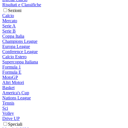
Risultati e Classifiche
Sezioni
Calcio
Mercato
Serie A
Serie B
Coppa Italia
Champions League
Europa League
Conference League
Calcio Estero
Supercoppa Italiana
Formula 1
Formula E
MotoGP
Altri Motori
Basket
America's Cup
Nations League
Tennis
Sci
Volley
Drive UP
Speciali