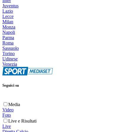
Inter
Juventus
Lazio
Lecce
Milan
Monza
Napoli
Parma
Roma
Sassuolo
Torino
Udinese
Venezia
Seguici su
Media
Video
Foto
Live e Risultati
Live
Diretta Calcio